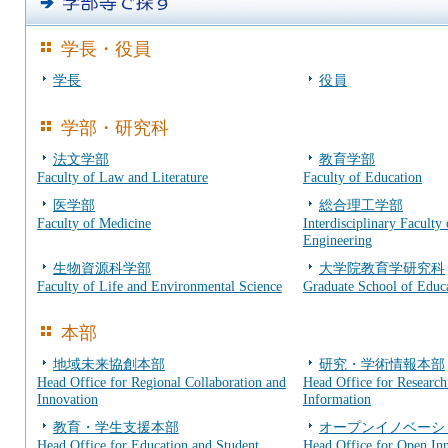
学長・役員
学長
役員
学部・研究科
法文学部
教育学部
Faculty of Law and Literature
Faculty of Education
医学部
総合理工学部
Faculty of Medicine
Interdisciplinary Faculty
Engineering
生物資源科学部
大学院教育学研究科
Faculty of Life and Environmental Science
Graduate School of Educ
本部
地域未来協創本部
研究・学術情報本部
Head Office for Regional Collaboration and
Head Office for Researc
Innovation
Information
教育・学生支援本部
オープンイノベーシ
Head Office for Education and Student
Head Office for Open In