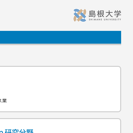
ス業
ap
研究分野