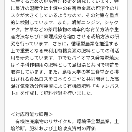
生産するための肥培管理技術を研究しています．特
に最近の温暖化は土壌中の有害重金属の可溶化のリ
スクが大きくしているようなので，その対策を重点
的に検討しています．また，朝鮮ニンジン，シャク
ヤク，甘草などの薬用植物の効率的な育苗方法や生
産方法ならびに薬理成分を増加させる栽培方法の研
究を行っています．さらに，循環型農業を推進する
上で重要となる未利用有機資源の肥料としての利活
用を研究しています．中でもバイオマス発電燃焼灰
はイネ科作物用の肥料として島根県と共同で特許を
取得しています．また，島根大学の学生食堂から排
出される食品ロスを日本ミクニヤと共同開発した高
温好気発効分解装置により有機質肥料『キャンパス
ト』を作成して肥料登録を行いました．
＜対応可能な課題＞
有機性廃棄物のリサイクル，環境保全型農業，土
壌診断，肥料および土壌改良資材の評価