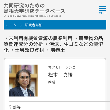
共同研究のための
島根大学研究データベース
Shimane University Research Resource Database
ホーム
研究者詳細
・未利用有機質資源の農業利用 ・農産物の品
質関連成分の分析 ・汚泥，生ゴミなどの減溶
化 ・土壌改良資材 ・培養土
マツモト シンゴ
松本 真悟
教授
学部等