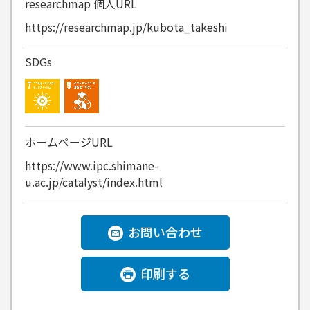
researchmap
個人URL
https://researchmap.jp/kubota_takeshi
SDGs
ホームページURL
https://www.ipc.shimane-
u.ac.jp/catalyst/index.html
お問い合わせ
印刷する