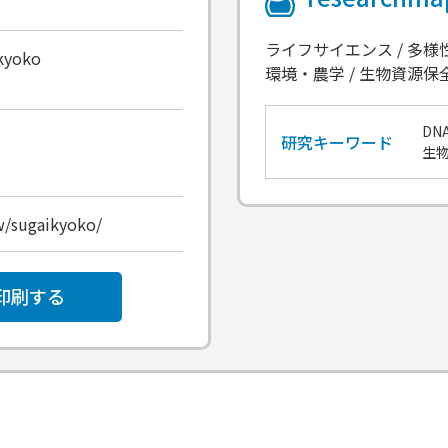
ライフサイエンス / 多
ikyoko
環境・農学 / 生物資源保
D
研究キーワード
生
w/sugaikyoko/
印刷する