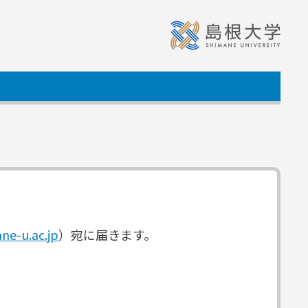
。
ne-u.ac.jp
）宛に届きます。