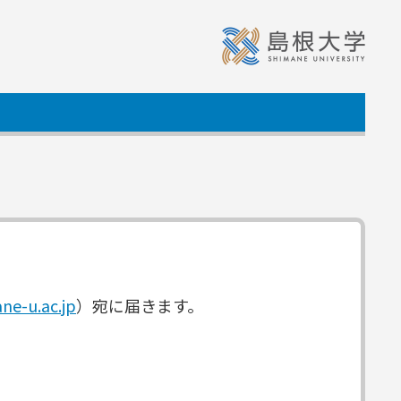
。
ne-u.ac.jp
）宛に届きます。