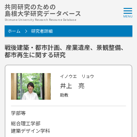
共同研究のための
島根大学研究データベース
Shimane University Research Resource Database
ホーム
研究者詳細
戦後建築・都市計画、産業遺産、景観整備、
都市再生に関する研究
イノウエ リョウ
井上 亮
助教
学部等
総合理工学部
建築デザイン学科