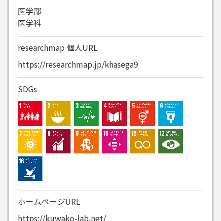
医学部
医学科
researchmap
個人URL
https://researchmap.jp/khasega9
SDGs
ホームページURL
https://kuwako-lab.net/