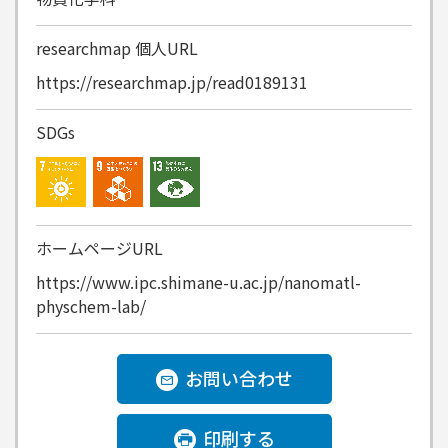
researchmap
個人URL
https://researchmap.jp/read0189131
SDGs
ホームページURL
https://www.ipc.shimane-u.ac.jp/nanomatl-
physchem-lab/
お問い合わせ
印刷する