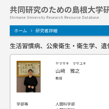
共同研究のための
島根大学
Shimane University Research Resource Database
ホーム
研究者詳細
生活習慣病、公衆衛生・衛生学、遺伝
ヤマサキ マサユキ
山﨑 雅之
教授
学部等
人間科学部