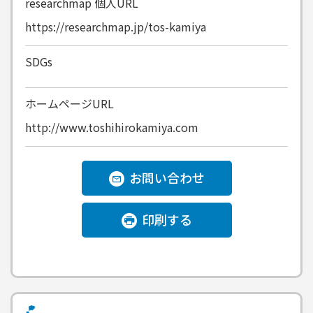
researchmap
個人URL
https://researchmap.jp/tos-kamiya
SDGs
ホームページURL
http://www.toshihirokamiya.com
お問い合わせ
印刷する