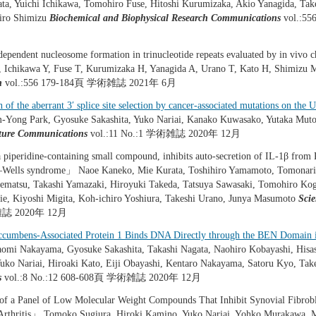
ta, Yuichi Ichikawa, Tomohiro Fuse, Hitoshi Kurumizaka, Akio Yanagida, Tak
hiro Shimizu
Biochemical and Biophysical Research Communications
vol.:5
pendent nucleosome formation in trinucleotide repeats evaluated by in vivo
 Ichikawa Y, Fuse T, Kurumizaka H, Yanagida A, Urano T, Kato H, Shimizu 
n
vol.:556 179-184頁 学術雑誌 2021年 6月
n of the aberrant 3′ splice site selection by cancer-associated mutations on the
-Yong Park, Gyosuke Sakashita, Yuko Nariai, Kanako Kuwasako, Yutaka Muto,
ture Communications
vol.:11 No.:1 学術雑誌 2020年 12月
iperidine-containing small compound, inhibits auto-secretion of IL-1β from 
–Wells syndrome」 Naoe Kaneko, Mie Kurata, Toshihiro Yamamoto, Tomonari
matsu, Takashi Yamazaki, Hiroyuki Takeda, Tatsuya Sawasaki, Tomohiro Ko
ie, Kiyoshi Migita, Koh-ichiro Yoshiura, Takeshi Urano, Junya Masumoto
Scie
雑誌 2020年 12月
ccumbens-Associated Protein 1 Binds DNA Directly through the BEN Domain i
mi Nakayama, Gyosuke Sakashita, Takashi Nagata, Naohiro Kobayashi, Hisas
uko Nariai, Hiroaki Kato, Eiji Obayashi, Kentaro Nakayama, Satoru Kyo, Tak
s
vol.:8 No.:12 608-608頁 学術雑誌 2020年 12月
f a Panel of Low Molecular Weight Compounds That Inhibit Synovial Fibrobla
Arthritis」 Tomoko Sugiura, Hiroki Kamino, Yuko Nariai, Yohko Murakawa, 