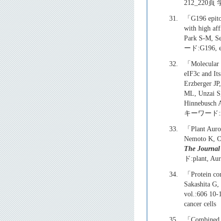
212_220頁
31.
「G196 epitop
with high af
Park S-M, S
ード:G196, epi
32.
「Molecular L
eIF3c and It
Erzberger JP
ML, Unzai S,
Hinnebusch 
キーワード:ribos
33.
「Plant Auror
Nemoto K, Ob
The Journal 
ド:plant, Auro
34.
「Protein com
Sakashita G,
vol.:606 1
cancer cells
35.
「Combined tr