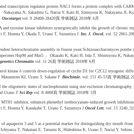
ted transcription regulator protein NAC1 forms a protein complex with CARM
」 Nakayama N, Sakashita G, Nariai Y, Kato H, Sinmyozu K, Nakayama JI, Ky
:
Oncotarget
vol.:9 28408-28420頁 学術雑誌 2018年 6月
and tyrosine kinase inhibitors synergistically inhibit the growth of chronic m
iri F, Honma Y, Okada T, Urano T, Suzumiya J.
Int. J. Oncol.
vol.:52 2061
ent heterochromatin assembly in fission yeast Schizosaccharomyces pombe r
haperones Hsp90 and Mas5.」 Okazaki K, Kato H, Iida T, Shinmyozu K, Nakay
genetics Chromatin
vol.:11 26頁 学術雑誌 2018年 6月
rol kinase δ controls down-regulation of cyclin D1 for C2C12 myogenic diffe
 Matsumoto KI, Urano T, Sakane F.
Biochimie.
vol.:151 45-53頁 学術雑誌 2
 the oligomeric states of nucleophosmin using size exclusion chromatography
nd Urano T
Sci Rep
vol.:8 4008頁 学術雑誌 2018年 3月
TH1 inhibitor, enhances phenethyl isothiocyanate-induced growth inhibition 
iri F, Honma Y, Kasukabe T, Urano T, Suzumiya J
Oncol Lett.
vol.:15 3240
of aquaporin 3 and 5 as a potential marker for distinguishing dry mouth from 
chiyama T, Nakatani E, Tatsumi K, Hideshima K, Urano T, Nariai Y, Sekine 