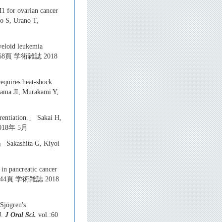
1 for ovarian cancer
o S, Urano T,
yeloid leukemia
-2068頁 学術雑誌 2018
equires heat-shock
ama JI, Murakami Y,
rentiation.」 Sakai H,
018年 5月
.」 Sakashita G, Kiyoi
in pancreatic cancer
_3244頁 学術雑誌 2018
Sjögren's
J.
J Oral Sci.
vol.:60