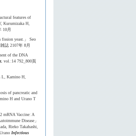
ctural features of
Y, Kurumizaka H,
年 10月
n fission yeast.」 Seo
学術雑誌 2107年 8月
rment of the DNA
t.
vol.:14 792_800頁
a L, Kamino H,
sis of pancreatic and
Kamino H and Urano T
b2 mRNA Vaccine: A
th Autoimmune Disease」
ada, Rieko Takahashi,
 Urano
Infectious