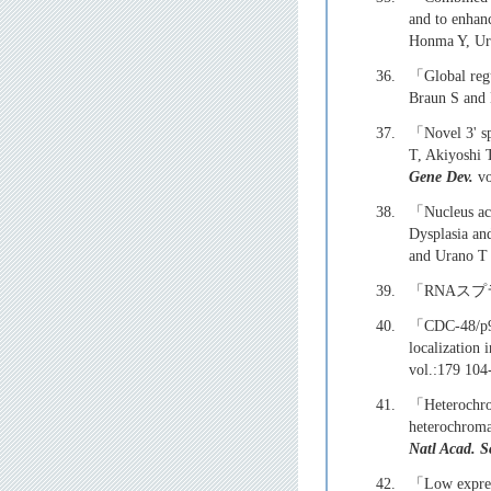
and to enhanc
Honma Y, Ur
36.
「Global regu
Braun S and
37.
「Novel 3' sp
T, Akiyoshi 
Gene Dev.
vo
38.
「Nucleus acc
Dysplasia a
and Urano 
39.
「RNAス
40.
「CDC-48/p97 
localization
vol.:179 
41.
「Heterochrom
heterochrom
Natl Acad. S
42.
「Low express