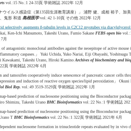
rts
vol.:15 No.:1 24-33頁 学術雑誌 2022年 12月
ナウイルス感染症（第135回生涯教育講座）」 浦野 健、成相 裕子、加美
究、鬼形 和道
島根医学
vol.:42 1-10頁 その他 2022年 12月
cid selectively augments β-tubulin levels in C2C12 myotubes via diacylglycerol
akai, Ken-Ichi Matsumoto, Takeshi Urano, Fumio Sakane
FEBS open bio
vol.
 7月
of antagonistic monoclonal antibodies against the neoepitope of active mouse 
nflammatory caspases.」 Yuki Uchida, Yuko Nariai, Eiji Obayashi, Yoshitsugu 
hi Kawakami, Takeshi Urano, Hiroki Kamino
Archives of biochemistry and bio
09322頁 学術雑誌 2022年 6月
and tamoxifen cooperatively induce senescence of pancreatic cancer cells th
ression and induction of reactive oxygen species/lipid peroxidation」 Okuni
ol Biol Rep.
vol.:49 3519-3529頁 学術雑誌 2022年 1月
p-based prediction of nucleosome positioning using the Bioconductor pack
iro Shimizu, Takeshi Urano
BMC Bioinformatics
vol.:22 No.:1 学術雑誌 20
p-based prediction of nucleosome positioning using the Bioconductor pack
 Urano T
BMC Bioinformatics
vol.:22 No.:1 322頁 学術雑誌 2021年 6月
pendent nucleosome formation in trinucleotide repeats evaluated by in vivo