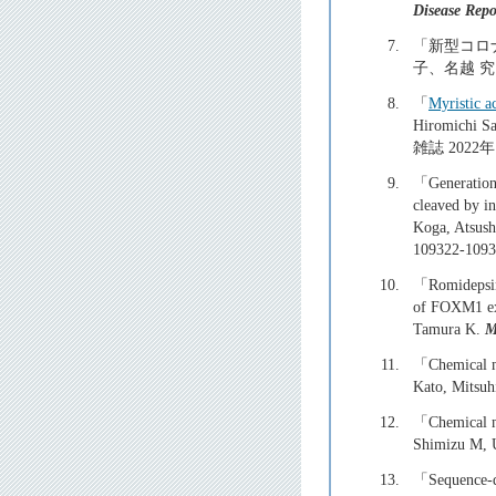
Disease Repo
7.
「新型コロ
子、名越 
8.
「
Myristic a
Hiromichi S
雑誌 2022年
9.
「Generation 
cleaved by i
Koga, Atsus
109322-1
10.
「Romidepsin 
of FOXM1 exp
Tamura K.
M
11.
「Chemical ma
Kato, Mitsuh
12.
「Chemical ma
Shimizu M,
13.
「Sequence-de