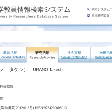
教育活動
社会貢献
医療活
研究活動
cational Activities
Social Contribution
Medical Activ
Research Activities
ラノ タケシ）
URANO Takeshi
特任教授
書）
(医学書院 2012年 8月) ISBN:9784260008013