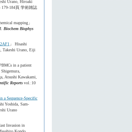
eshi Urano, Hiroaki
56 179-184頁 学術雑誌
 chemical mapping」
M.
Biochem Biophys
 U2AF1
」 Hisashi
 Takeshi Urano, Eiji
PBMCs in a patient
 Shigemura,
ga, Atsushi Kawakami,
ntific Reports
vol.:10
n a Sequence-Specific
hi Yoshida, Sam-
eshi Urano
st Invasion in
Masahiro Kondo,