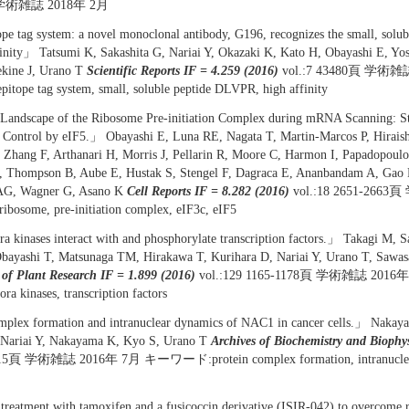
 学術雑誌 2018年 2月
e tag system: a novel monoclonal antibody, G196, recognizes the small, sol
finity」 Tatsumi K, Sakashita G, Nariai Y, Okazaki K, Kato H, Obayashi E, Y
ekine J, Urano T
Scientific Reports IF = 4.259 (2016)
vol.:7 43480頁 学術
tope tag system, small, soluble peptide DLVPR, high affinity
andscape of the Ribosome Pre-initiation Complex during mRNA Scanning: Str
s Control by eIF5.」 Obayashi E, Luna RE, Nagata T, Martin-Marcos P, Hirais
, Zhang F, Arthanari H, Morris J, Pellarin R, Moore C, Harmon I, Papadopoulo
 Thompson B, Aube E, Hustak S, Stengel F, Dagraca E, Ananbandam A, Gao 
AG, Wagner G, Asano K
Cell Reports IF = 8.282 (2016)
vol.:18 2651-266
ome, pre-initiation complex, eIF3c, eIF5
a kinases interact with and phosphorylate transcription factors.」 Takagi M, 
ayashi T, Matsunaga TM, Hirakawa T, Kurihara D, Nariai Y, Urano T, Sawas
of Plant Research IF = 1.899 (2016)
vol.:129 1165-1178頁 学術雑誌 20
ra kinases, transcription factors
plex formation and intranuclear dynamics of NAC1 in cancer cells.」 Nakay
 Nariai Y, Nakayama K, Kyo S, Urano T
Archives of Biochemistry and Biophys
0-15頁 学術雑誌 2016年 7月 キーワード:protein complex formation, intranuclea
eatment with tamoxifen and a fusicoccin derivative (ISIR-042) to overcome re