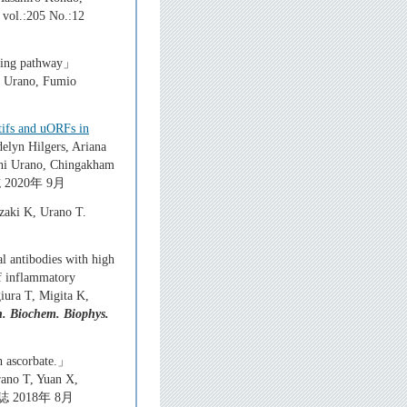
vol.:205 No.:12
aling pathway」
i Urano, Fumio
tifs and uORFs in
elyn Hilgers, Ariana
shi Urano, Chingakham
誌 2020年 9月
aki K, Urano T.
l antibodies with high
of inflammatory
iura T, Migita K,
h. Biochem. Biophys.
th ascorbate.」
rano T, Yuan X,
誌 2018年 8月