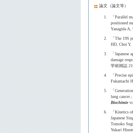
論文（論文等）
1.
「Parallel map
positioned n
Yanagida A,
2.
「The 19S pro
HD, Choi Y,
3.
「Japanese ap
damage resp
学術雑誌 21
4.
「Precise epi
Fukamachi H
5.
「Generation 
lung cancer」
Biochimie
vo
6.
「Kinetics o
Japanese Sin
Tomoko Sugiu
Yukari Hinot