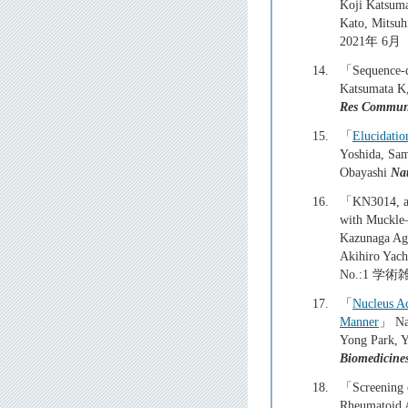
Koji Katsuma
Kato, Mitsu
2021年 6月
14.
「Sequence-de
Katsumata K,
Res Commu
15.
「
Elucidatio
Yoshida, Sam
Obayashi
Na
16.
「KN3014, a p
with Muckle
Kazunaga Age
Akihiro Yach
No.:1 学術
17.
「
Nucleus A
Manner
」 Nao
Yong Park, Y
Biomedicine
18.
「Screening o
Rheumatoid 