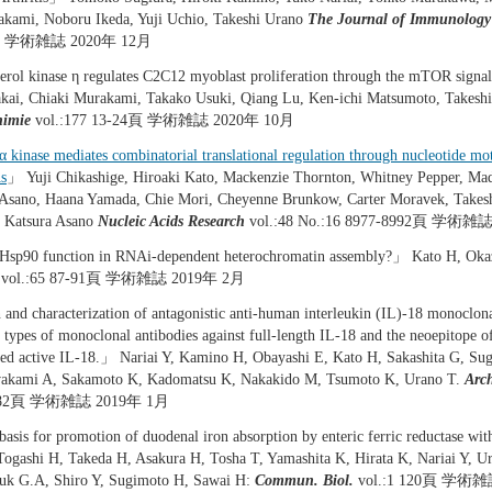
kami, Noboru Ikeda, Yuji Uchio, Takeshi Urano
The Journal of Immunology
0頁 学術雑誌 2020年 12月
rol kinase η regulates C2C12 myoblast proliferation through the mTOR sign
kai, Chiaki Murakami, Takako Usuki, Qiang Lu, Ken-ichi Matsumoto, Takesh
himie
vol.:177 13-24頁 学術雑誌 2020年 10月
 kinase mediates combinatorial translational regulation through nucleotide mo
s
」 Yuji Chikashige, Hiroaki Kato, Mackenzie Thornton, Whitney Pepper, Mad
 Asano, Haana Yamada, Chie Mori, Cheyenne Brunkow, Carter Moravek, Take
, Katsura Asano
Nucleic Acids Research
vol.:48 No.:16 8977-8992頁 学術雑
sp90 function in RNAi-dependent heterochromatin assembly?」 Kato H, Okaz
vol.:65 87-91頁 学術雑誌 2019年 2月
and characterization of antagonistic anti-human interleukin (IL)-18 monoclona
o types of monoclonal antibodies against full-length IL-18 and the neoepitope 
ved active IL-18.」 Nariai Y, Kamino H, Obayashi E, Kato H, Sakashita G, Sug
akami A, Sakamoto K, Kadomatsu K, Nakakido M, Tsumoto K, Urano T.
Arc
71-82頁 学術雑誌 2019年 1月
asis for promotion of duodenal iron absorption by enteric ferric reductase wi
ogashi H, Takeda H, Asakura H, Tosha T, Yamashita K, Hirata K, Nariai Y, U
uk G.A, Shiro Y, Sugimoto H, Sawai H:
Commun. Biol.
vol.:1 120頁 学術雑