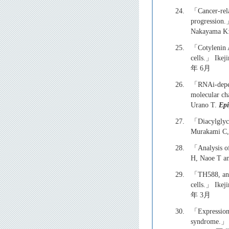
24.
「Cancer-rela
progression.
Nakayama K
25.
「Cotylenin A 
cells.」 Ikej
年 6月
26.
「RNAi-depend
molecular c
Urano T.
Epi
27.
「Diacylglyce
Murakami C,
28.
「Analysis of
H, Naoe T a
29.
「TH588, an M
cells.」 Ikej
年 3月
30.
「Expression 
syndrome.」 I