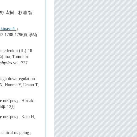
野 宏樹、杉浦 智
 kinase δ.
」
:12 1788-1796頁 学術
interleukin (IL)-18
Tajima, Tomohiro
physics
vol.:727
rough downregulation
 N, Honma Y, Urano T,
age nuCpos」 Hiroaki
21年 12月
age nuCpos」 Kato H,
 chemical mapping」