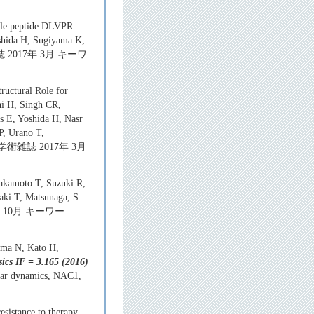
uble peptide DLVPR
oshida H, Sugiyama K,
雑誌 2017年 3月 キーワ
uctural Role for
hi H, Singh CR,
s E, Yoshida H, Nasr
P, Urano T,
3頁 学術雑誌 2017年 3月
Sakamoto T, Suzuki R,
aki T, Matsunaga, S
16年 10月 キーワー
ama N, Kato H,
ics IF = 3.165 (2016)
r dynamics, NAC1,
sistance to therapy