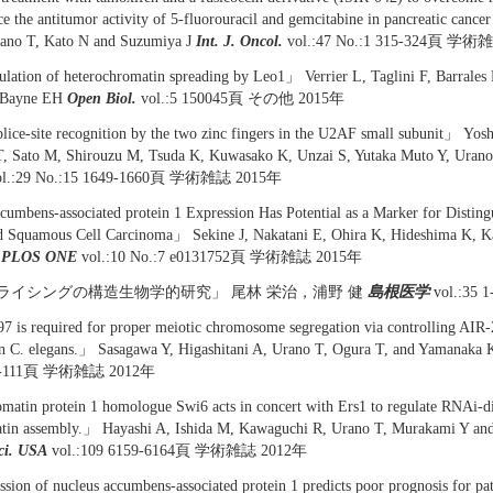
e the antitumor activity of 5-fluorouracil and gemcitabine in pancreatic cance
ano T, Kato N and Suzumiya J
Int. J. Oncol.
vol.:47 No.:1 315-324頁 学術
lation of heterochromatin spreading by Leo1」 Verrier L, Taglini F, Barrale
 Bayne EH
Open Biol.
vol.:5 150045頁 その他 2015年
lice-site recognition by the two zinc fingers in the U2AF small subunit」 Yos
T, Sato M, Shirouzu M, Tsuda K, Kuwasako K, Unzai S, Yutaka Muto Y, Uran
l.:29 No.:15 1649-1660頁 学術雑誌 2015年
umbens-associated protein 1 Expression Has Potential as a Marker for Distingu
nd Squamous Cell Carcinoma」 Sekine J, Nakatani E, Ohira K, Hideshima K, 
T
PLOS ONE
vol.:10 No.:7 e0131752頁 学術雑誌 2015年
プライシングの構造生物学的研究」 尾林 栄治，浦野 健
島根医学
vol.:35
is required for proper meiotic chromosome segregation via controlling AIR-
 in C. elegans.」 Sasagawa Y, Higashitani A, Urano T, Ogura T, and Yamanaka 
104-111頁 学術雑誌 2012年
atin protein 1 homologue Swi6 acts in concert with Ers1 to regulate RNAi-di
atin assembly.」 Hayashi A, Ishida M, Kawaguchi R, Urano T, Murakami Y an
ci. USA
vol.:109 6159-6164頁 学術雑誌 2012年
ion of nucleus accumbens-associated protein 1 predicts poor prognosis for pat