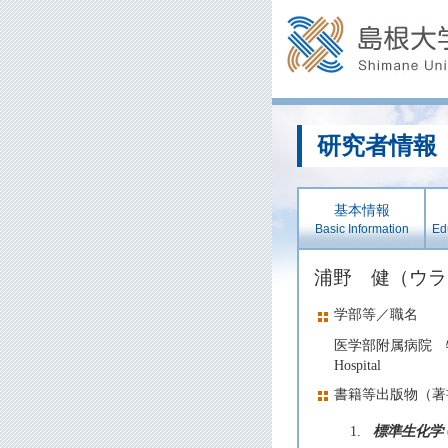
研究者情報
基本情報
Basic Information
Edu
浦野 健（ウ
学部等／職名
医学部附属病院 
Hospital
書籍等出版物（著
1.
標準生化学