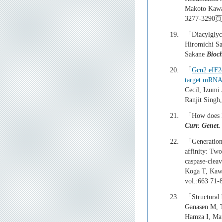
Makoto Kawa
3277-329
19.
「Diacylglyce
Hiromichi Sa
Sakane
Bioc
20.
「
Gcn2 eIF2α
target mRNA
Cecil, Izumi
Ranjit Singh
21.
「How does H
Curr. Genet.
22.
「Generation 
affinity: Tw
caspase-clea
Koga T, Kaw
vol.:663 
23.
「Structural b
Ganasen M, T
Hamza I, Ma