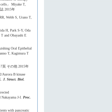
r cells」 Miyake T,
雑誌 2015年
s RR, Webb S, Urano T,
hida H, Park S-Y, Oda
o T and Obayashi E
ishing Oral Epithelial
Kanno T, Kagimura T
 1-7頁 その他 2015年
2/Aurora B kinase
K.
J. Struct. Biol.
rected
d Nakayama J-I.
Proc.
ients with pancreatic