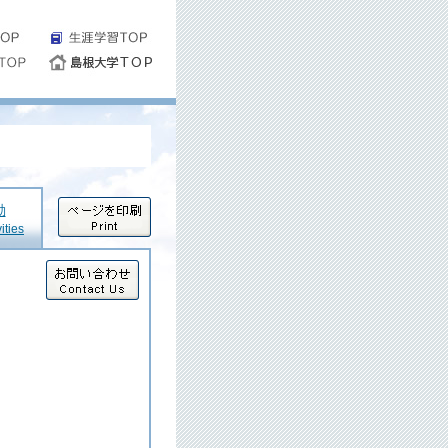
動
ities