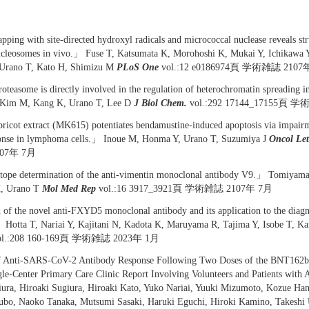
ping with site-directed hydroxyl radicals and micrococcal nuclease reveals stru
ucleosomes in vivo.」 Fuse T, Katsumata K, Morohoshi K, Mukai Y, Ichikawa 
 Urano T, Kato H, Shimizu M
PLoS One
vol.:12 e0186974頁 学術雑誌 2107
teasome is directly involved in the regulation of heterochromatin spreading i
 Kim M, Kang K, Urano T, Lee D
J Biol Chem.
vol.:292 17144_17155頁 
ricot extract (MK615) potentiates bendamustine-induced apoptosis via impai
onse in lymphoma cells.」 Inoue M, Honma Y, Urano T, Suzumiya J
Oncol Let
07年 7月
tope determination of the anti-vimentin monoclonal antibody V9.」 Tomiyam
, Urano T
Mol Med Rep
vol.:16 3917_3921頁 学術雑誌 2107年 7月
of the novel anti-FXYD5 monoclonal antibody and its application to the diagno
 Hotta T, Nariai Y, Kajitani N, Kadota K, Maruyama R, Tajima Y, Isobe T, 
l.:208 160-169頁 学術雑誌 2023年 1月
f Anti-SARS-CoV-2 Antibody Response Following Two Doses of the BNT162
gle-Center Primary Care Clinic Report Involving Volunteers and Patients wi
ra, Hiroaki Sugiura, Hiroaki Kato, Yuko Nariai, Yuuki Mizumoto, Kozue Han
ubo, Naoko Tanaka, Mutsumi Sasaki, Haruki Eguchi, Hiroki Kamino, Takeshi