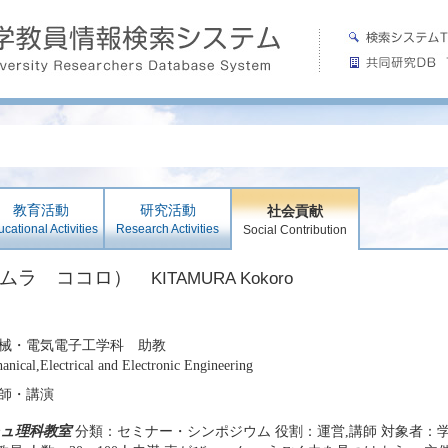
教育活動
研究活動
社会貢献
cational Activities
Research Activities
Social Contribution
タムラ ココロ）
KITAMURA Kokoro
械・電気電子工学科 助教
nical,Electrical and Electronic Engineering
師・講演
ュ理科教室
分類：セミナー・シンポジウム 役割：運営,講師 対象者：学