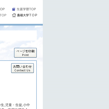
生,児童・生徒,小中