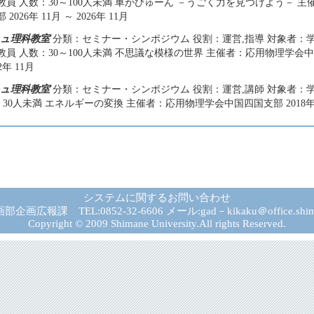
教員 人数：30～100人未満 車がびゅーん －うごく力を見つけよう－ 
026年 11月 ～ 2026年 11月
ュ理科教室
分類：セミナー・シンポジウム 役割：運営,指導 対象者：学
員 人数：30～100人未満 不思議な模様の世界 主催者：応用物理学会中国
2年 11月
ュ理科教室
分類：セミナー・シンポジウム 役割：運営,講師 対象者：学
：30人未満 エネルギーの変換 主催者：応用物理学会中国四国支部 2018年 
システムに関するお問い合わせ
広報課 TEL:0852-32-6606 メール:gad－kikaku＠office.shima
Copyright © 2009 Shimane University.All rights Reserved.