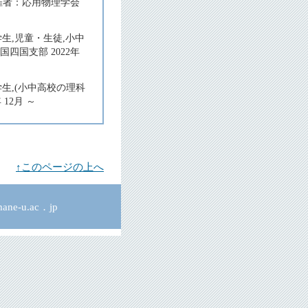
主催者：応用物理学会
生,児童・生徒,小中
四国支部 2022年
生,(小中高校の理科
12月 ～
↑このページの上へ
ne-u.ac．jp