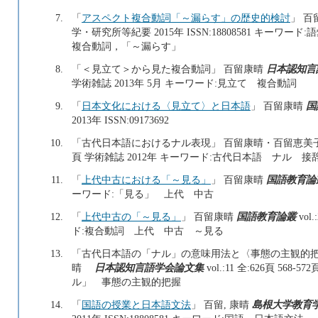
7.
「
アスペクト複合動詞「～漏らす」の歴史的検討
」 百
学・研究所等紀要 2015年 ISSN:18808581 キ
複合動詞，「～漏らす」
8.
「＜見立て＞から見た複合動詞」 百留康晴
日本認知言
学術雑誌 2013年 5月 キーワード:見立て 複合動詞
9.
「
日本文化における〈見立て〉と日本語
」 百留康晴
国
2013年 ISSN:09173692
10.
「古代日本語におけるナル表現」 百留康晴・百留恵美
頁 学術雑誌 2012年 キーワード:古代日本語 ナル 接
11.
「
上代中古における「～見る」
」 百留康晴
国語教育論
ーワード:「見る」 上代 中古
12.
「
上代中古の「～見る」
」 百留康晴
国語教育論叢
vol
ド:複合動詞 上代 中古 ～見る
13.
「古代日本語の「ナル」の意味用法と〈事態の主観的把
晴
日本認知言語学会論文集
vol.:11 全:626頁 56
ル」 事態の主観的把握
14.
「
国語の授業と日本語文法
」 百留, 康晴
島根大学教育