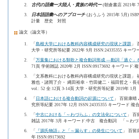
2.
古代の語彙ー大陸人・貴族の時代ー
(朝倉書店 2021年 7
3.
日本語語彙へのアプローチ
(おうふう 2015年 5月) I
計量 歴史 対照
論文（論文等）
1.
「
島根大学における教科内容構成研究の現状と課題
」
大学・研究所等紀要 2022年 9月 ISSN:2433535
2.
「
万葉集における類歌と複合動詞形成 ―動詞「過ぐ」
71頁 学術雑誌 2020年 2月 ISSN:09173692 キー
3.
「文系教科における教科内容構成研究の現状と課題」 
雅也・諸岡了介・ 縄田裕幸・竹田健二・福田哲之・長
vol.: 52 全:12頁 3-14頁 大学・研究所等紀要 2019年 1月
4.
「
日本語における複合動詞の起源について
」 百留康晴
究所等紀要 2017年 12月 ISSN:24335355 キー
5.
「
中古における「～わづらふ」の文法化について
」 百
雑誌 2017年 3月 キーワード:中古 複合動詞 「～わ
6.
「
『源氏物語』と「～漏らす」の発生について
」 百留
年 ISSN:09173692