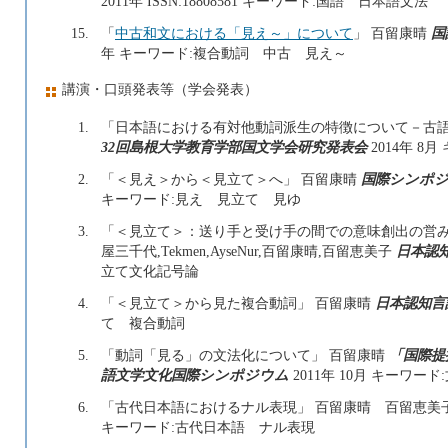
2011年 ISSN:18808581 キーワード:国語 日本語文法
15.
「
中古和文における「見え～」について
」 百留康晴
国
年 キーワード:複合動詞 中古 見え～
講演・口頭発表等（学会発表）
1.
「日本語における有対他動詞派生の特徴について－古語
32回島根大学教育学部国文学会研究発表会
2014年 
2.
「＜見え＞から＜見立て＞へ」 百留康晴
国際シンポジ
キーワード:見え 見立て 見ゆ
3.
「＜見立て＞：送り手と受け手の間での意味創出の営み
屋三千代,Tekmen,AyseNur,百留康晴,百留恵美子
日本認知
立て文化記号論
4.
「＜見立て＞から見た複合動詞」 百留康晴
日本認知言
て 複合動詞
5.
「動詞「見る」の文法化について」 百留康晴
「国際提
語文学文化国際シンポジウム
2011年 10月 キーワー
6.
「古代日本語におけるナル表現」 百留康晴 百留恵美
キーワード:古代日本語 ナル表現