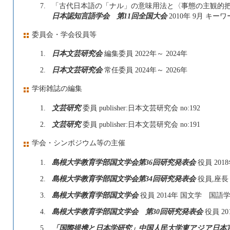
7.
「古代日本語の「ナル」の意味用法と〈事態の主観的把
日本認知言語学会 第11回全国大会
2010年 9月 キ
委員会・学会役員等
1.
日本文芸研究会
編集委員 2022年～ 2024年
2.
日本文芸研究会
常任委員 2024年～ 2026年
学術雑誌の編集
1.
文芸研究
委員 publisher:日本文芸研究会 no:192
2.
文芸研究
委員 publisher:日本文芸研究会 no:191
学会・シンポジウム等の主催
1.
島根大学教育学部国文学会第36回研究発表会
役員 201
2.
島根大学教育学部国文学会第34回研究発表会
役員,座長・
3.
島根大学教育学部国文学会
役員 2014年 国文学 国
4.
島根大学教育学部国文学会 第30回研究発表会
役員 2
5.
「国際提携と日本学研究」中国人民大学東アジア日本