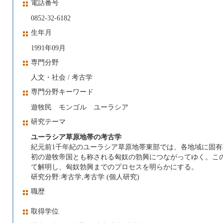
電話番号
0852-32-6182
生年月
1991年09月
専門分野
人文・社会 / 考古学
専門分野キーワード
遊牧民 モンゴル ユーラシア
研究テーマ
ユーラシア草原地帯の考古学
紀元前1千年紀のユーラシア草原地帯東部では、各地域に固
初の遊牧帝国とも称される匈奴の勃興につながってゆく。こ
て解明し、匈奴勃興までのプロセスを明らかにする。
研究分野:考古学,考古学 (個人研究)
職歴
取得学位