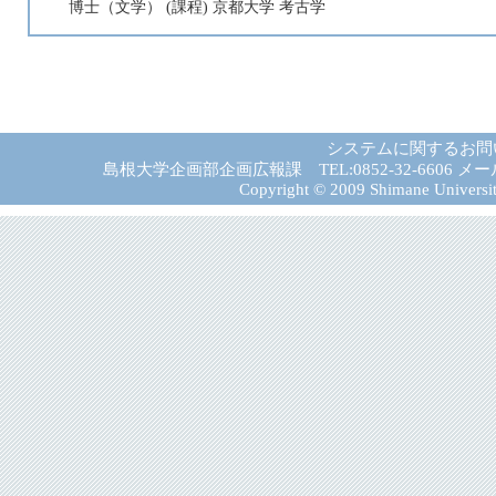
博士（文学） (課程) 京都大学 考古学
システムに関するお問
島根大学企画部企画広報課 TEL:0852-32-6606 メール:gad－
Copyright © 2009 Shimane University