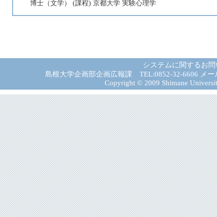
博士（文学） (課程) 京都大学 実験心理学
システムに関するお問
島根大学企画部企画広報課 TEL:0852-32-6606 メール:gad－
Copyright © 2009 Shimane University