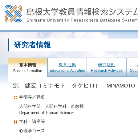
研究者情報
教育活動
研究活動
基本情報
Educational Activities
Research Activities
Soci
Basic Information
源 健宏（ミナモト タケヒロ）
MINAMOTO T
学部等／職名
人間科学部 人間科学科 准教授
Department of Human Sciences
学科・講座等
心理学コース