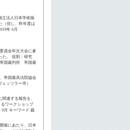
独立法人日本学術振
た（但し、昨年度は
19年 6月
際委員会年次大会に参
った。 役割：研究
国 帝国裁判所 帝国最
る、帝国最高法院協会
ヴェッツラー市）
に関連する報告を、
よるワークショップ
 9月 キーワード:裁
の開催にあたり、日本