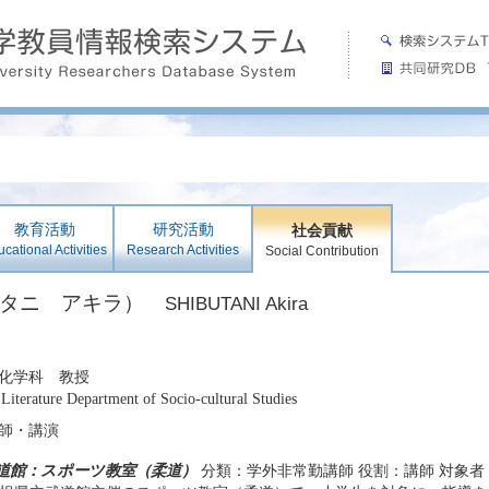
教育活動
研究活動
社会貢献
cational Activities
Research Activities
Social Contribution
ブタニ アキラ）
SHIBUTANI Akira
化学科 教授
Literature Department of Socio-cultural Studies
師・講演
道館：スポーツ教室（柔道）
分類：学外非常勤講師 役割：講師 対象者