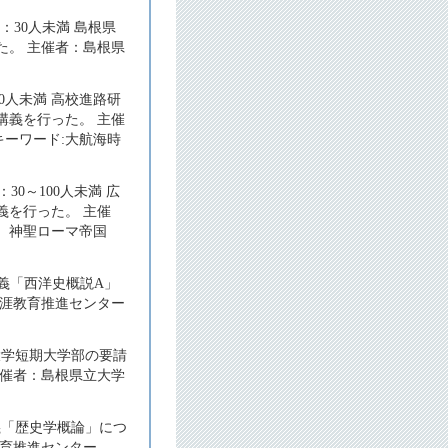
：30人未満 島根県
た。 主催者：島根県
0人未満 高校進路研
講義を行った。 主催
 キーワード:大航海時
0～100人未満 広
義を行った。 主催
ドイツ 神聖ローマ帝国
講義「西洋史概説A」
生涯教育推進センター
大学短期大学部の要請
主催者：島根県立大学
義「歴史学概論」につ
教育推進センター