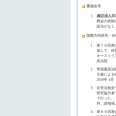
審議会等
1.
独立法人日
興会の依頼
該当がなく、
国際共同研究・外
1.
第７０回身
加して、科
オーストリア
高法院
2.
帝国最高法
主催による
2018年 
3.
近世法制史
研究協力者
で行った。 
判、諸地域
4.
第６９回身