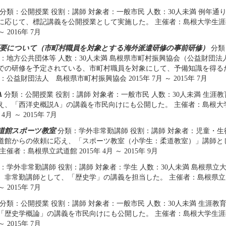
分類：公開授業 役割：講師 対象者：一般市民 人数：30人未満 例年通
に応じて、標記講義を公開授業として実施した。 主催者：島根大学生
～ 2016年 7月
要について（市町村職員を対象とする海外派遣研修の事前研修）
分類
者：地方公共団体等 人数：30人未満 島根県市町村振興協会（公益財団
での研修を予定されている、市町村職員を対象にして、予備知識を得る
：公益財団法人 島根県市町村振興協会 2015年 7月 ～ 2015年 7月
A
分類：公開授業 役割：講師 対象者：一般市民 人数：30人未満 生涯
え、「西洋史概説A」の講義を市民向けにも公開した。 主催者：島根大
 4月 ～ 2015年 7月
道館スポーツ教室
分類：学外非常勤講師 役割：講師 対象者：児童・生徒
道館からの依頼に応え、「スポーツ教室（小学生：柔道教室）」講師と
催者：島根県立武道館 2015年 4月 ～ 2015年 9月
：学外非常勤講師 役割：講師 対象者：学生 人数：30人未満 島根県立
、非常勤講師として、「歴史学」の講義を担当した。 主催者：島根県
～ 2015年 7月
分類：公開授業 役割：講師 対象者：一般市民 人数：30人未満 生涯教
「歴史学概論」の講義を市民向けにも公開した。 主催者：島根大学生
～ 2015年 7月