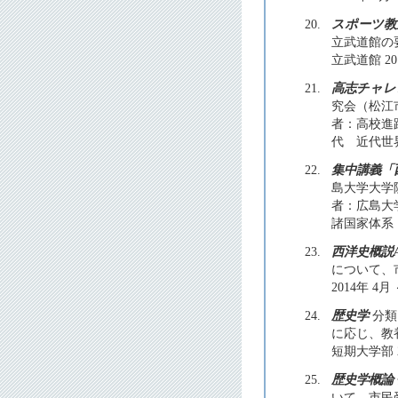
20.
スポーツ教
立武道館の
立武道館 20
21.
高志チャレ
究会（松江
者：高校進路
代 近代世
22.
集中講義「
島大学大学
者：広島大学
諸国家体系
23.
西洋史概説
について、
2014年 4
24.
歴史学
分類
に応じ、教
短期大学部 2
25.
歴史学概論
いて、市民