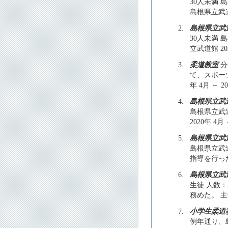
30人未満
島根県立武道館
2.
島根県立武
30人未満
立武道館 202
3.
柔道教室
分
て、スポー
年 4月 ～ 2
4.
島根県立武
島根県立武
2020年 4月 
5.
島根県立武
島根県立武
指導を行った。
6.
島根県立武
生徒 人数
務めた。 主催
7.
小学生柔道
例年通り、