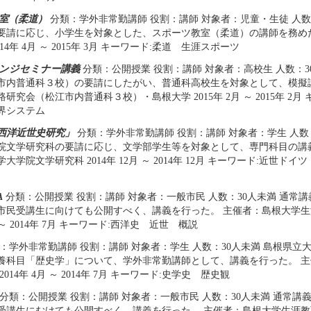
室（柔道）
分類：学外非常勤講師 役割：講師 対象者：児童・生徒 人数
要請に応じ、小学生を対象とした、スポーツ教室（柔道）の講師を務め
14年 4月 ～ 2015年 3月 キーワード:柔道 生涯スポーツ
ンジセミナー講義
分類：公開授業 役割：講師 対象者：高校生 人数：3
市内普通科３校）の要請にしたがい、普通科高校生を対象として、模擬
研究会（松江市内普通科３校）・島根大学 2015年 2月 ～ 2015年 2月
界システム
西洋近世史研究」
分類：学外非常勤講師 役割：講師 対象者：学生 人数：3
院文学研究科の要請に応じ、文学部学生等を対象として、専門科目の講
大学院文学研究科 2014年 12月 ～ 2014年 12月 キーワード:近世
A
分類：公開授業 役割：講師 対象者：一般市民 人数：30人未満 通常
市民受講生に向けても公開すべく、講義を行った。 主催者：島根大学
月 ～ 2014年 7月 キーワード:西洋史 近世 概説
：学外非常勤講師 役割：講師 対象者：学生 人数：30人未満 島根県立
養科目「歴史学」について、学外非常勤講師として、講義を行った。 
014年 4月 ～ 2014年 7月 キーワード:史学史 歴史観
分類：公開授業 役割：講師 対象者：一般市民 人数：30人未満 通常講
受講生にむけても公開すべく、講義を行った。 主催者：島根大学生涯