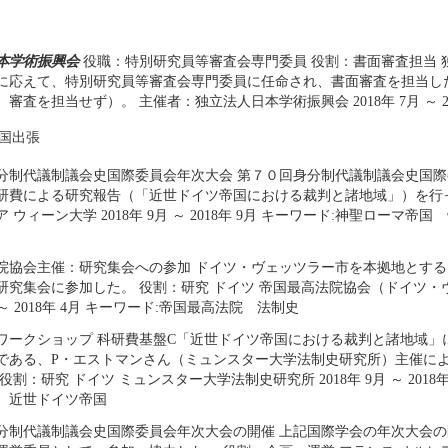
本学術振興会
役職：特別研究員等審査会専門委員 役割：書面審査担当 
に応えて、特別研究員等審査会専門委員に任命され、書面審査を担当し
審査を担当せず）。 主催者：独立法人日本学術振興会 2018年 7月 ～ 20
国出張
分制代議制議会史国際委員会年次大会 第７０回身分制代議制議会史国
研費による研究報告（「近世ドイツ帝国における裁判と諸地域」）を行
 ウィーン大学 2018年 9月 ～ 2018年 9月 キーワード:神聖ローマ帝
院協会主催：研究集会への参加 ドイツ・ヴェッツラー市を本拠地とす
研究集会に参加した。 役割：研究 ドイツ 帝国最高法院協会（ドイツ・
4月 ～ 2018年 4月 キーワード:帝国最高法院 法制史
ワークショップ 科研費基盤C「近世ドイツ帝国における裁判と諸地域」
である、P・エストマンさん（ミュンスター大学法制史研究所）主催に
役割：研究 ドイツ ミュンスター大学法制史研究所 2018年 9月 ～ 2018年
、近世ドイツ帝国
分制代議制議会史国際委員会年次大会の開催 上記国際学会の年次大会