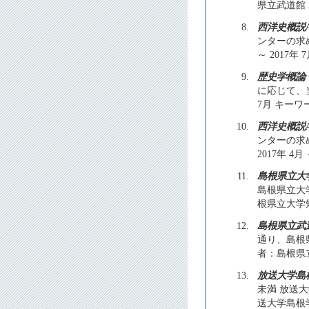
県立武道館 2
8.
西洋史概説
ンターの求
～ 2017
9.
歴史学概論
に応じて、当
7月 キーワ
10.
西洋史概説
ンターの求
2017年 4月 
11.
島根県立大
島根県立大
根県立大学短期
12.
島根県立武
通り、島根
者：島根県立武
13.
放送大学島
未満 放送
送大学島根学習