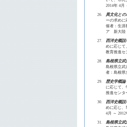
2014年 4
26.
異文化との
ーの求めに
催者：生涯教
ア 新大陸
27.
西洋史概説
めに応じて
教育推進セン
28.
島根県立武
島根県立武
者：島根県立武
29.
歴史学概論
に応じて、
推進センター 
30.
西洋史概説
めに応じ、
4月 ～ 201
31.
島根県立武