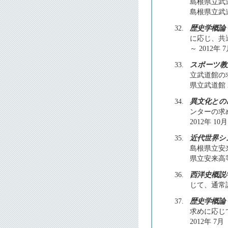
島根県立武
島根県立武道館
32.
歴史学概論
に応じ、共
～ 2012年 
33.
スポーツ教
立武道館の
県立武道館 20
34.
異文化との
ンターの求
2012年 10月
35.
近代世界シ
島根県立安
県立安来高等学
36.
西洋史概説
じて、通常講
37.
歴史学概論
求めに応じて
2012年 7月