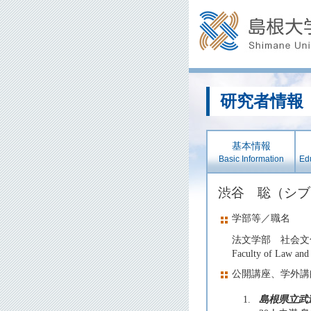
研究者情報
基本情報
Basic Information
Edu
渋谷 聡（シ
学部等／職名
法文学部 社会文
Faculty of Law and 
公開講座、学外講
1.
島根県立武