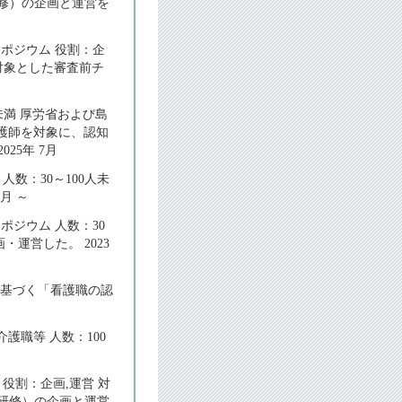
研修）の企画と運営を
ポジウム 役割：企
を対象とした審査前チ
未満 厚労省および島
護師を対象に、認知
25年 7月
数：30～100人未
月 ～
ジウム 人数：30
運営した。 2023
に基づく「看護職の認
護職等 人数：100
役割：企画,運営 対
礎研修）の企画と運営