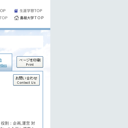
動
ities
役割：企画,運営 対