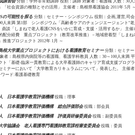
成講習会
分類：学外非常勤講師 役割：講師 対象者：看護職 人数：30人
「社会資源の種類とその活用」 主催者：島根県看護協会 2011年 5月 ～ 2
NSの可能性を探る
分類：セミナー・シンポジウム 役割：企画,運営,司会
300人未満 第1部 シンポジウム「高齢者ケアのチェンジエージェント“老
部 鼎談「しまねで老人看護CNSをいかに育成・支援・活用するか」 主催
的配分経費 重点プロジェクト（教育改革推進）－地域密着型「しまね老
推進プロジェクト 2012年 1月 ～
度島根大学重点プロジェクトにおける看護教育セミナー
分類：セミナー
象者：島根県内病院等の看護職、看護学科教員 人数：30～100人未満 
クト「基礎-臨床一貫教育による大卒看護師のキャリア育成支援プログ
セミナーにおいて「大学教育カリキュラムについて」発表した。 主催者：看
キーワード:看護基礎教育
人 日本看護学教育評価機構
役職：理事
人 日本看護学教育評価機構 総合評価部会
役職：部会員
人 日本看護学教育評価機構 評価員研修委員会
役職：副委員長
大学協議会 老人看護専門看護師教育課程審査委員会
役職：委員