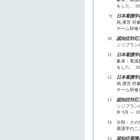
をした。 20
9.
日本看護学
画,運営 
チーム研修を
10.
認知症対応
ンジプラン
11.
日本看護学
象者：看護
をした。 20
12.
日本看護学
画,運営 
チーム研修を
13.
認知症対応
ンジプラン
年 9月 ～
14.
分類：その他
看護学のことを
15.
認知症看護