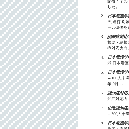
象者：その
した。
2.
日本看護学
画,運営 
ーム研修を
3.
認知症対応
根県・島根
症対応力向上
4.
日本看護学
満 日本看護
5.
日本看護学
～100人
年 9月 ～
6.
認知症対応
知症対応力
7.
山陰認知症
～300人未
8.
日本看護学
象者：看護