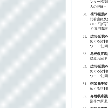
ンター役職
人の理解－」
30.
専門看護師
門看護師及
CNS『教育
ド:専門看
31.
訪問看護師
めぐる諸制度
ワード:訪
32.
島根県実習
指導の原理」
33.
訪問看護師
めぐる諸制度
ワード:訪
34.
訪問看護師
めぐる諸制度
35.
島根県実習
指導の原理」 