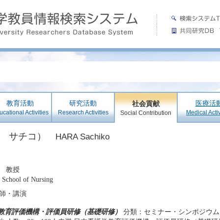
教育活動
研究活動
医療活
社会貢献
cational Activities
Research Activities
Medical Activ
Social Contribution
ラ サチコ）
HARA Sachiko
 教授
 School of Nursing
師・講演
教育評価機構・評価員研修（基礎研修）
分類：セミナー・シンポジウム 