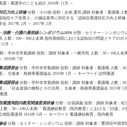
護・看護学のことを紹介 2016年 11月 ～
対応力向上研修
分類：その他 役割：企画,運営,講師 対象者：看護職 人数：
認知症ケア加算２」の施設基準に対応する「認知症看護対応力向上研修
 2017年 2月 ～ 2017年 2月
・治療・介護の最前線シンポジウム2016
分類：セミナー・シンポジウム
民 人数：100～300人未満 急性期病院における認知症の問題とケアのポ
 11月 ～
類：学外非常勤講師 役割：講師 対象者：一般市民 人数：30～100人未
～ 2016年 7月
養成講習会
分類：学外非常勤講師 役割：講師 対象者：看護職 人数：30
」 主催者：島根県看護協会 2016年 5月 ～ キーワード:訪問看護
養成講習会
分類：学外非常勤講師 役割：講師 対象者：看護職 人数：30
」 「社会資源の種類とその活用」 主催者：島根県看護協会 2015年 5月 ～ 
問看護
院看護局院内教育関連委員研修
分類：出張講義 役割：講師 対象者：松
 人数：30～100人未満 「看護継続教育（院内教育）における「討議」の
病院看護局 2014年 6月 ～ キーワード:看護継続教育、院内教育
修会
分類：セミナー・シンポジウム 役割：講師 対象者：曹洞宗中国管