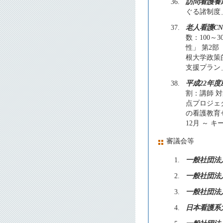
36.
訪問看護養
ぐる諸制度」
37.
老人看護C
数：100～
性」 第2
根大学政策
支援プラン」
38.
平成22年
割：講師 対
点プロジェ
の看護教育
12月 ～ 
審議会等
1.
一般社団法
2.
一般社団法
3.
一般社団法
4.
日本看護系