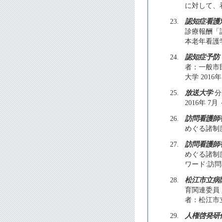
に対して、看
23.
認知症看護
診療報酬「
本老年看護学会
24.
認知症予防
者：一般市
大学 2016年
25.
放送大学
分
2016年 7月 
26.
訪問看護師
めぐる諸制度
27.
訪問看護師
めぐる諸制度
ワード:訪
28.
松江市立病
育関連委員
者：松江市立
29.
人権啓発研