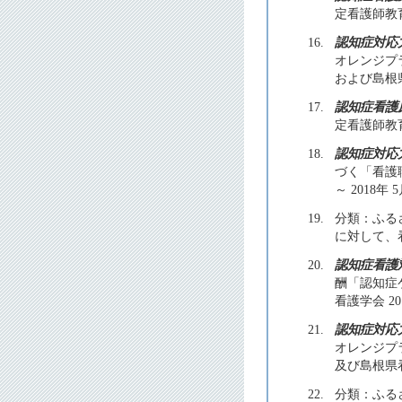
定看護師教育に
16.
認知症対応
オレンジプ
および島根県看
17.
認知症看護
定看護師教育
18.
認知症対応
づく「看護
～ 2018年 
19.
分類：ふるさ
に対して、
20.
認知症看護
酬「認知症
看護学会 201
21.
認知症対応
オレンジプ
及び島根県看護
22.
分類：ふるさ