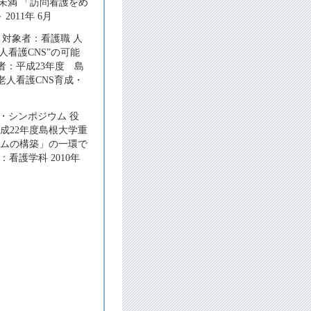
未満 「訪問看護をめ
011年 6月
 対象者：看護職 人
人看護CNS”の可能
者：平成23年度 島
人看護CNS育成・
・シンポジウム 役
平成22年度島根大学重
ラムの構築」の一環で
護学科 2010年