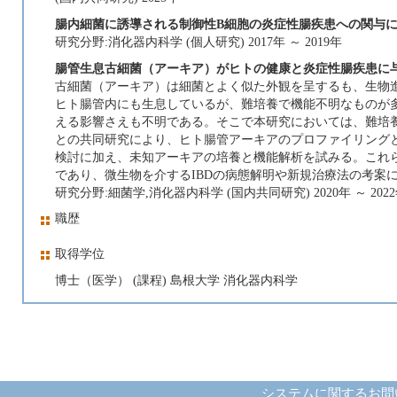
腸内細菌に誘導される制御性B細胞の炎症性腸疾患への関与
研究分野:消化器内科学 (個人研究) 2017年 ～ 2019年
腸管生息古細菌（アーキア）がヒトの健康と炎症性腸疾患に
古細菌（アーキア）は細菌とよく似た外観を呈するも、生物
ヒト腸管内にも生息しているが、難培養で機能不明なものが多
える影響さえも不明である。そこで本研究においては、難培
との共同研究により、ヒト腸管アーキアのプロファイリングと
検討に加え、未知アーキアの培養と機能解析を試みる。これ
であり、微生物を介するIBDの病態解明や新規治療法の考案
研究分野:細菌学,消化器内科学 (国内共同研究) 2020年 ～ 202
職歴
取得学位
博士（医学） (課程) 島根大学 消化器内科学
システムに関するお問