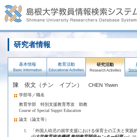
研究者情報
基本情報
教育活動
研究活動
Basic Information
Educational Activities
Socia
Research Activities
陳 依文（チン イブン）
CHEN Yiwen
学部等／職名
教育学部 特別支援教育専攻 助教
Course of Special Supprt Education
論文（論文等）
1.
「外国人幼児の就学支援における保育士の工夫と実践的課題」
山大学教育推進機構 教師教育開発センター紀要
vol.: