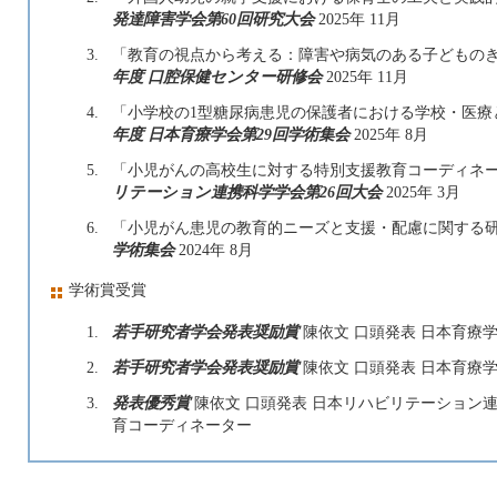
発達障害学会第60回研究大会
2025年 11月
3.
「教育の視点から考える：障害や病気のある子どものき
年度 口腔保健センター研修会
2025年 11月
4.
「小学校の1型糖尿病患児の保護者における学校・医療と
年度 日本育療学会第29回学術集会
2025年 8月
5.
「小児がんの高校生に対する特別支援教育コーディネー
リテーション連携科学学会第26回大会
2025年 3月
6.
「小児がん患児の教育的ニーズと支援・配慮に関する研
学術集会
2024年 8月
学術賞受賞
1.
若手研究者学会発表奨励賞
陳依文 口頭発表 日本育療学
2.
若手研究者学会発表奨励賞
陳依文 口頭発表 日本育療学
3.
発表優秀賞
陳依文 口頭発表 日本リハビリテーション連
育コーディネーター