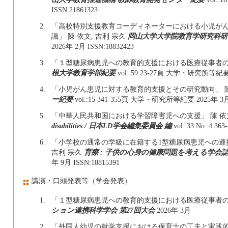
ISSN:21861323
2.
「高校特別支援教育コーディネーターにおける小児が
識」 陳 依文, 吉利 宗久
岡山大学大学院教育学研究科研
2026年 2月 ISSN:18832423
3.
「１型糖尿病患児への教育的支援における医療従事者の役
根大学教育学部紀要
vol.:59 23-27頁 大学・研究所等紀要 2
4.
「小児がん患児に対する教育的支援とその研究動向」 陳 
ー紀要
vol.:15 341-355頁 大学・研究所等紀要 2025年 3月 
5.
「中華人民共和国における学習障害児への支援」 陳 
disabilities / 日本LD学会編集委員会 編
vol.:33 No.:4 
6.
「小学校の通常の学級に在籍する1型糖尿病患児への連携
吉利 宗久
育療 : 子供の心身の健康問題を考える学会誌 
年 9月 ISSN:18815391
講演・口頭発表等（学会発表）
1.
「１型糖尿病患児への教育的⽀援における医療従事者の
ション連携科学学会 第27回大会
2026年 3月
2.
「外国人幼児の就学支援における保育士の工夫と実践的課題