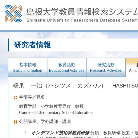
研究者情報
基本情報
教育活動
研究活動
Basic Information
Educational Activities
Research Activities
Socia
橋爪 一治（ハシツメ カズハル）
HASHITSU
学部等／職名
教育学部 小学校教育専攻 教授
Course of Elemmentary School Education
公開講座、学外講師・講演
1.
オンデマンド技術科教員研修
分類：教員研修 役割：運