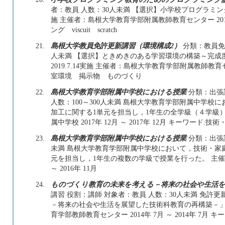
者：教員 人数：30人未満 【選択】小学校プログラミング
施 主催者：島根大学教育学部附属教師教育センター 2019年 
ング viscuit scratch
21.
島根大学教員免許更新講習（環境構成2）
分類：教員免
人未満 【選択】ときめきのある学習環境の構築～完成
2019.7.14実施 主催者：島根大学教育学部附属教師教育センタ
室環境 掲示物 ものづくり
22.
島根大学教育学部附属中学校における授業
分類：出張講
人数：100～300人未満 島根大学教育学部附属中学
加工に関する1単元を担当し，1年生の全学級（４学級
属中学校 2017年 12月 ～ 2017年 12月 キーワー
23.
島根大学教育学部附属中学校における授業
分類：出張講
未満 島根大学教育学部附属中学校において，技術・家
元を担当し，1年生の複数の学級で授業を行った。 主催者
～ 2016年 11月
24.
ものづくり教育の未来を考える－将来の社会や生活を
講習 役割：講師 対象者：教員 人数：30人未満 免
－将来の社会や生活を展望した技術科教育の再構築－」
育学部教師教育センター 2014年 7月 ～ 2014年 7月