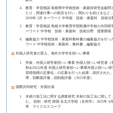
4.
教育・学習相談 島根県中学校技術・家庭科研究会顧問
たり，関連行事への助言を行い，関わりを続けるなど，多く
2018年 3月 キーワード:中学校 技術・家庭科 技術分
5.
教育・学習相談 島根大学教育学部附属中学校の共同研究者 相談
ーワード:中学校 技術・家庭科 技術分野 授業開発
6.
編集協力 中学校技術・家庭科教科書の編集協力を行った。 相談
ワード:中学校技術・家庭科，教科書，編集協力
外国人研究者の受入、海外大学学生招へい事業
1.
学振：外国人研究者招へい事業 外国人招へい研究者（長
和4(2022)年度 外国人研究者招へい事業外国人招へ
習得指標の定量化」の応募を行った結果，採択された。
導，切断面評価，切削面評価 （2021年度）
国際共同研究・外国出張
1.
木材の加工法に関する調査研究 木材の加工法に関して
た。 役割：研究 韓国 全北大学校（全州市） 2025年 4月
率 マイクロスコープ