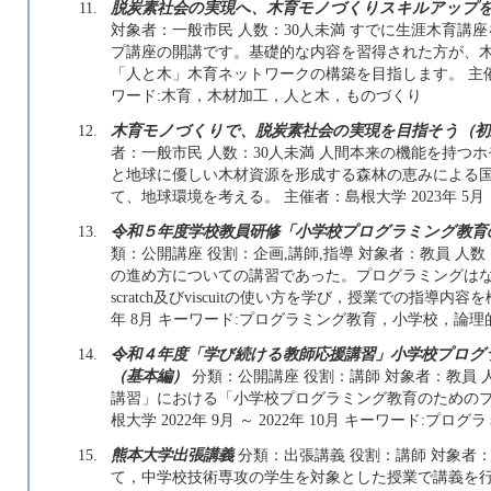
11.
脱炭素社会の実現へ、木育モノづくりスキルアップ
対象者：一般市民 人数：30人未満 すでに生涯木育講
プ講座の開講です。基礎的な内容を習得された方が、
「人と木」木育ネットワークの構築を目指します。 主催者：島根
ワード:木育，木材加工，人と木，ものづくり
12.
木育モノづくりで、脱炭素社会の実現を目指そう（初
者：一般市民 人数：30人未満 人間本来の機能を持つ
と地球に優しい木材資源を形成する森林の恵みによる
て、地球環境を考える。 主催者：島根大学 2023年 5月 
13.
令和５年度学校教員研修「小学校プログラミング教育
類：公開講座 役割：企画,講師,指導 対象者：教員 人
の進め方についての講習であった。プログラミングは
scratch及びviscuitの使い方を学び，授業での指導内容を
年 8月 キーワード:プログラミング教育，小学校，論理的思考，sc
14.
令和４年度「学び続ける教師応援講習」小学校プロ
（基本編）
分類：公開講座 役割：講師 対象者：教員 
講習」における「小学校プログラミング教育のためのプ
根大学 2022年 9月 ～ 2022年 10月 キーワード:プログラミング教
15.
熊本大学出張講義
分類：出張講義 役割：講師 対象者：
て，中学校技術専攻の学生を対象とした授業で講義を行った