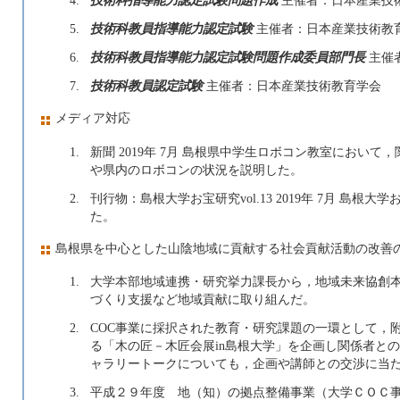
5.
技術科教員指導能力認定試験
主催者：日本産業技術教
6.
技術科教員指導能力認定試験問題作成委員部門長
主催
7.
技術科教員認定試験
主催者：日本産業技術教育学会
メディア対応
1.
新聞 2019年 7月 島根県中学生ロボコン教室におい
や県内のロボコンの状況を説明した。
2.
刊行物：島根大学お宝研究vol.13 2019年 7月 島根大
た。
島根県を中心とした山陰地域に貢献する社会貢献活動の改善
1.
大学本部地域連携・研究挙力課長から，地域未来協創
づくり支援など地域貢献に取り組んだ。
2.
COC事業に採択された教育・研究課題の一環として，
る「木の匠－木匠会展in島根大学」を企画し関係者と
ャラリートークについても，企画や講師との交渉に当
3.
平成２９年度 地（知）の拠点整備事業（大学ＣＯＣ