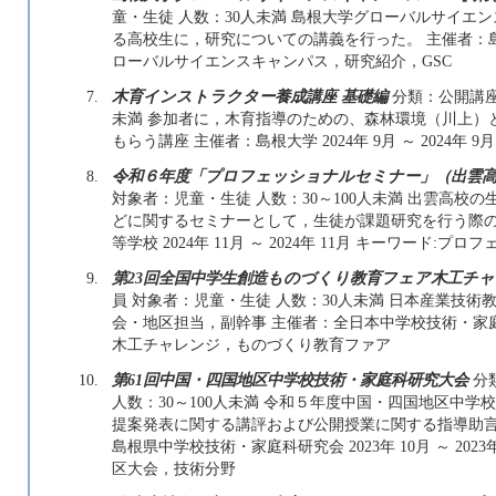
童・生徒 人数：30人未満 島根大学グローバルサイエン
る高校生に，研究についての講義を行った。 主催者：島根大学 
ローバルサイエンスキャンパス，研究紹介，GSC
7.
木育インストラクター養成講座 基礎編
分類：公開講座
未満 参加者に，木育指導のための、森林環境（川上）
もらう講座 主催者：島根大学 2024年 9月 ～ 2024
8.
令和６年度「プロフェッショナルセミナー」（出雲
対象者：児童・生徒 人数：30～100人未満 出雲高
どに関するセミナーとして，生徒が課題研究を行う際の
等学校 2024年 11月 ～ 2024年 11月 キーワード
9.
第23回全国中学生創造ものづくり教育フェア木工チ
員 対象者：児童・生徒 人数：30人未満 日本産業技
会・地区担当，副幹事 主催者：全日本中学校技術・家庭科研究会
木工チャレンジ，ものづくり教育ファア
10.
第61回中国・四国地区中学校技術・家庭科研究大会
分
人数：30～100人未満 令和５年度中国・四国地区中
提案発表に関する講評および公開授業に関する指導助言
島根県中学校技術・家庭科研究会 2023年 10月 ～ 20
区大会，技術分野