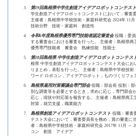
3.
第19回島根県中学生創造アイデアロボットコンテス
学生創造アイデアロボットコンテストにおいて，審査
主催者：島根県中学校技術・家庭科研究会 2024年 11月 
技術分野 技術・家庭科 創造性
4.
令和6年度島根県優秀専門技能者認定審査会
役職：委員
する審査会における審査を行った。 主催者：島根県商工労働部 2
優秀専門技能者 審査会 熟練技能 技能士
5.
第18回島根県 中学生創造アイデアロボットコンテス
根県 中学生創造アイデアロボットコンテスト大会にお
りまとめ，表彰を行った。 主催者：島根県中学校技術・家庭科研
ワード:ロボコン，アイデアロボット，ものづくりフェ
6.
島根県雇用対策審議会専門部会
役職：部会長 役割：
別な調査等を必要とするとき，求めに応じ，専門部会
応じ，現状や対応策を報告する。 主催者：島根県商工労働部 2
対策，就労支援，職業能力
7.
島根県創造アイデアロボットコンテスト
役職：審査
テスト大会において，審査委員長を務め，賞の審査に当
者：島根県中学校技術・家庭科研究会 2017年 11月 ～ 
コン 創造 アイデア