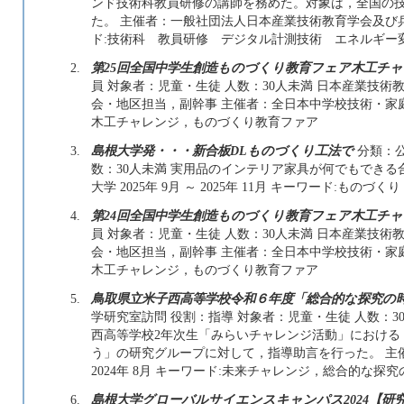
ンド技術科教員研修の講師を務めた。対象は，全国の
た。 主催者：一般社団法人日本産業技術教育学会及び兵庫教育大
ド:技術科 教員研修 デジタル計測技術 エネルギー
2.
第25回全国中学生創造ものづくり教育フェア木工チ
員 対象者：児童・生徒 人数：30人未満 日本産業技
会・地区担当，副幹事 主催者：全日本中学校技術・家庭科研究会
木工チャレンジ，ものづくり教育ファア
3.
島根大学発・・・新合板DLものづくり工法で
分類：公
数：30人未満 実用品のインテリア家具が何でもできる
大学 2025年 9月 ～ 2025年 11月 キーワード:もの
4.
第24回全国中学生創造ものづくり教育フェア木工チ
員 対象者：児童・生徒 人数：30人未満 日本産業技
会・地区担当，副幹事 主催者：全日本中学校技術・家庭科研究会
木工チャレンジ，ものづくり教育ファア
5.
鳥取県立米子西高等学校令和６年度「総合的な探究の
学研究室訪問 役割：指導 対象者：児童・生徒 人数：30人未満
西高等学校2年次生「みらいチャレンジ活動」における
う」の研究グループに対して，指導助言を行った。 主催者
2024年 8月 キーワード:未来チャレンジ，総合的な探
6.
島根大学グローバルサイエンスキャンパス2024【研