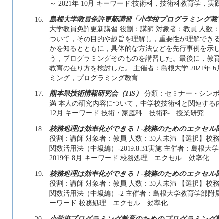
～ 2021年 10月 キーワード:技術科，技術科教育学
16.
島根大学教員免許更新講習「小学校プログラミング
大学教員免許更新講習 役割：講師 対象者：教員 人数：
ついて，その目的や趣旨を理解し，重要性が理解でき
かを知るとともに，具体的な方法などを先行事例を示
う，プログラミングそのものを講習した。最後に，教
教育の在り方を検討した。 主催者：島根大学 2021年 6月
ミング，プログラミング教育
17.
熊本県技術情報研究会（TIS）
分類：セミナー・シンポジ
満 本人の研究内容について，中学校技術科と関連する内容の部
12月 キーワード:技術・家庭科 技術科 授業研究
18.
校務処理は効率化ができる！-校務のためのエクセル関
役割：講師 対象者：教員 人数：30人未満 【選択】
関数活用法（中級編）-2019.8.31実施 主催者：島根大
2019年 8月 キーワード:校務処理 エクセル 効率化
19.
校務処理は効率化ができる！-校務のためのエクセル関
役割：講師 対象者：教員 人数：30人未満 【選択】
関数活用法（中級編）-2 主催者：島根大学教育学部附属教師教
ーワード:校務処理 エクセル 効率化
20.
小学校プログラミング教育のためのプログラミング講