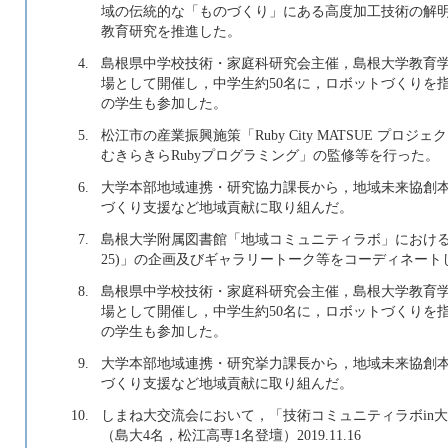
域の伝統的な「ものづくり」にある高度加工技術の解
教育研究を推進した。
4.
島根県中学校技術・家庭科研究会主催，島根大学教育
場として開催し，中学生約50名に，ロボットづくりを指
の学生も参加した。
5.
松江市の産業振興施策「Ruby City MATSUE プ
むきらきらRubyプログラミング」の監修等を行った。
6.
大学本部地域連携・研究協力課長から，地域未来協創
づくり支援など地域貢献に取り組んだ。
7.
島根大学附属図書館「地域コミュニティラボ」における「木の匠
25)」の企画及びギャラリートーク等をコーディネート
8.
島根県中学校技術・家庭科研究会主催，島根大学教育
場として開催し，中学生約50名に，ロボットづくりを指
の学生も参加した。
9.
大学本部地域連携・研究挙力課長から，地域未来協創
づくり支援など地域貢献に取り組んだ。
10.
しまね大交流会において，「技術コミュニティラボin
（島大4名，松江高専1名登壇）2019.11.16