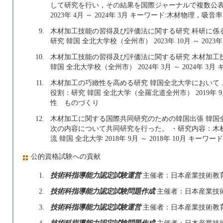
して研究を行い，その結果を国際ジャーナルで複数公表
2023年 4月 ～ 2024年 3月 キーワード:木材物理，
9.
木材加工技能の習得及び評価法に関する研究 科研に係
研究 韓国 全北大学校（全州市） 2023年 10月 ～ 20
10.
木材加工技能の習得及び評価法に関する研究 木材加工
韓国 全北大学校（全州市） 2024年 3月 ～ 2024年
11.
木材加工の巧緻性を高める研究 韓国全北大学において
役割：研究 韓国 全北大学（全羅北道全州市） 2019年 9月
性 ものづくり
12.
木材加工に関する国際共同研究のための韓国出張 韓国
次の内容について共同研究を行った。 ・研究内容：木
流 韓国 全北大学 2018年 9月 ～ 2018年 10月 キ
公的資格試験への貢献
1.
技術科指導能力認定試験運営
主催者：日本産業技術教
2.
技術科指導能力認定試験問題作成
主催者：日本産業技
3.
技術科指導能力認定試験運営
主催者：日本産業技術教
4.
技術科指導能力認定試験問題作成
主催者：日本産業技