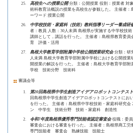
25.
高校生への授業公開
分類：公開授業 役割：授業者 対象
術科教育法概説の授業を高校生が参観した。 主催者：島根大学教
ーワード:授業公開
26.
中学校技術・家庭科（技術）教科指導リーダー養成研
者：教員 人数：30人未満 島根県が実施する中学校技
講師として，講話を行った。 主催者：島根県教育委員会 201
育 評価・活用
27.
島根大学教育学部附属中学校公開授業研究会
分類：研究
人未満 島根大学教育学部附属中学校における公開授業
開授業の解説を行った。 主催者：島根大学教育学部附属中学校 
学校 技術分野 技術科
審議会等
1.
第20回島根県中学生創造アイデアロボットコンテス
回島根県中学生創造アイデアロボットコンテストにお
を行った。 主催者：島根県中学校技術・家庭科研究会 2025年
ン 中学生 技術分野 技術・家庭科 創造性
2.
令和7年度島根県優秀専門技能者認定審査会
役職：委員
審査会における審査を行った。 主催者：島根県商工労働部 202
専門技能者 審査会 熟練技能 技能士