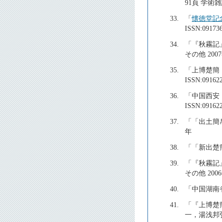
91頁 学術雑誌 
33.
「
懐徳堂記
ISSN:09173
34.
「『秋霧記
その他 200
35.
「上博楚簡
ISSN:0
36.
「中国西安
ISSN:09
37.
「「出土簡
年
38.
「「新出楚
39.
「『秋霧記
その他 200
40.
「中国湖南
41.
「『上博楚
一，湯浅邦