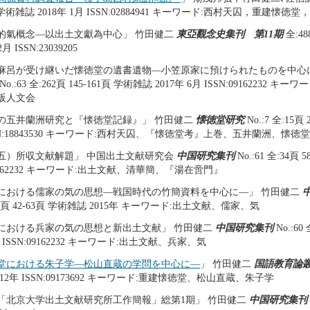
頁 学術雑誌 2018年 1月 ISSN:02884941 キーワード:西村天囚，重建懐徳
的氣概念―以出土文獻為中心」 竹田健二
東亞觀念史集刊 第11期
全:48
月 ISSN:23039205
麻呂が受け継いだ懐徳堂の遺書遺物―小笠原家に預けられたものを中心
No.:63 全:262頁 145-161頁 学術雑誌 2017年 6月 ISSN:09162232 
阪人文会
の五井蘭洲研究と『懐徳堂記録』」 竹田健二
懐徳堂研究
No.:7 全:15頁
ISSN:18843530 キーワード:西村天囚、『懐徳堂考』上巻、五井蘭洲、懐徳
五）所収文献解題」 中国出土文献研究会
中国研究集刊
No.:61 全:34頁 
:09162232 キーワード:出土文献、清華簡、『湯在啻門』
における儒家の気の思想―戦国時代の竹簡資料を中心に―」 竹田健二
全:22頁 42-63頁 学術雑誌 2015年 キーワード:出土文献、儒家、気
における兵家の気の思想と新出土文献」 竹田健二
中国研究集刊
No.:60
年 ISSN:09162232 キーワード:出土文献、兵家、気
堂における朱子学―松山直蔵の学問を中心に―
」 竹田健二
国語教育論
12年 ISSN:09173692 キーワード:重建懐徳堂、松山直蔵、朱子学
「北京大学出土文献研究所工作簡報」総第1期」 竹田健二
中国研究集刊