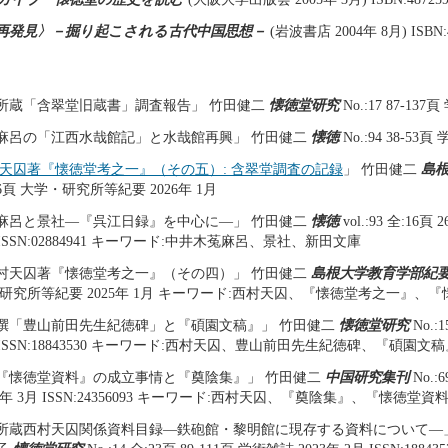
再発見〉－掘り起こされる古代中国思想－
(岩波書店 2004年 8月) ISBN:4
所蔵「含翠堂旧蔵書」調査報告」 竹田健二
懐徳堂研究
No.:17 87-137
麻呂の「江西水哉館記」と水哉館再興」 竹田健二
懐徳
No.:94 38-53頁
村天囚著『懐徳堂考之一』（その五）: 含翠堂調査の記録
」 竹田健二
島
35-46頁 大学・研究所等紀要 2026年 1月
麻呂と景社―『呉江日録』を中心に―」 竹田健二
懐徳
vol.:93 全:16頁
月 ISSN:02884941 キーワード:中井木菟麻呂、景社、新田文庫
村天囚著『懐徳堂考之一』（その四）」 竹田健二
島根大学教育学部紀
・研究所等紀要 2025年 1月 キーワード:西村天囚、『懐徳堂考之一』、
撰「豊山前田先生紀徳碑」と『碩園文稿』」 竹田健二
懐徳堂研究
No.:
月 ISSN:18843530 キーワード:西村天囚、豊山前田先生紀徳碑、『碩園文
『懐徳堂資料』の成立事情と『奠陰集』」 竹田健二
中国研究集刊
No.:6
3年 3月 ISSN:24356093 キーワード:西村天囚、『奠陰集』、『懐徳堂資
所蔵西村天囚関係資料目録―鉄砲館・黎明館に現存する資料について―