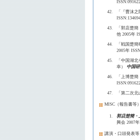
ISSN:09162
42.
「『曹沫之
ISSN:13469
43.
「郭店楚簡
他 2005年 IS
44.
「戦国楚簡
2005年 ISSN
45.
「中国湖北
幸）
中国研
46.
「上博楚簡
ISSN:09162
47.
「第二次北
MISC（報告書等
1.
郭店楚簡・
興会 200
講演・口頭発表等