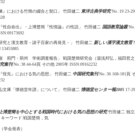
232
陳』における竹簡の綴合と契口」 竹田健二
東洋古典学研究
No.:19 23-
428
『性自命出』・上博楚簡『性情論』の性説」 竹田健二
国語教育論叢
No.
SN:09173692
研究と漢文教育－諸子百家の再発見－」 竹田健二
新しい漢字漢文教育
N
:13455885
省 荊門・荊州 学術調査報告」 戦国楚簡研究会（湯浅邦弘，福田哲
究集刊
No.:38 44-64頁 その他 2005年 ISSN:09162232
『恆先』における気の思想」 竹田健二
中国研究集刊
No.:36 168-181頁
232
山文庫「懐徳堂年譜」について」 竹田健二
懐徳堂センター報2005
17-2
）
上博楚簡を中心とする戦国時代における気の思想の研究
竹田健二 独
7年 キーワード:戦国楚簡，気
（学会発表）