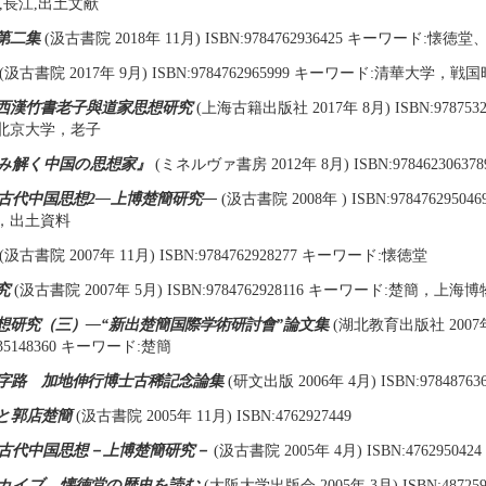
,長江,出土文献
第二集
(汲古書院 2018年 11月) ISBN:9784762936425 キーワード:
(汲古書院 2017年 9月) ISBN:9784762965999 キーワード:清華大学
西漢竹書老子與道家思想研究
(上海古籍出版社 2017年 8月) ISBN:978753
北京大学，老子
み解く中国の思想家』
(ミネルヴァ書房 2012年 8月) ISBN:978462306378
古代中国思想2―上博楚簡研究―
(汲古書院 2008年 ) ISBN:978476295
，出土資料
(汲古書院 2007年 11月) ISBN:9784762928277 キーワード:懐徳堂
究
(汲古書院 2007年 5月) ISBN:9784762928116 キーワード:楚簡，上海
想研究（三）―“新出楚簡国際学術研討會”論文集
(湖北教育出版社 2007年
7535148360 キーワード:楚簡
字路 加地伸行博士古稀記念論集
(研文出版 2006年 4月) ISBN:978487636
と郭店楚簡
(汲古書院 2005年 11月) ISBN:4762927449
古代中国思想－上博楚簡研究－
(汲古書院 2005年 4月) ISBN:4762950424
カイブ 懐徳堂の歴史を読む
(大阪大学出版会 2005年 3月) ISBN:487259