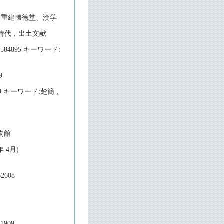
懐徳堂、重建懐徳堂、漢学
，戦国時代，出土文献
2584895 キーワード:
9
0469 キーワード:楚簡，
博物館
 4月)
2608
1909