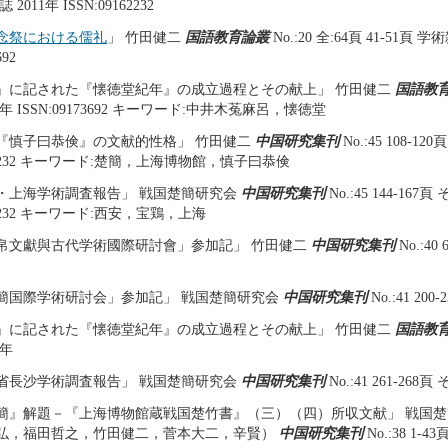
2011年 ISSN:09162232
念祭における儒礼
」 竹田健二
国語教育論叢
No.:20 全:64頁 41-51頁 学
692
』に記された『懐徳堂紀年』の成立過程とその献上」 竹田健二
国語教
7年 ISSN:09173692 キーワード:中井木菟麻呂，懐徳堂
『慎子曰恭倹』の文献的性格」 竹田健二
中国研究集刊
No.:45 108-12
9162232 キーワード:楚簡，上海博物館，慎子曰恭倹
・上海学術調査報告」 戦国楚簡研究会
中国研究集刊
No.:45 144-167頁
162232 キーワード:西安，宝鶏，上海
帛文獻與古代学術國際研討會」参加記」 竹田健二
中国研究集刊
No.:40
簡国際学術研討会」参加記」 戦国楚簡研究会
中国研究集刊
No.:41 200
』に記された『懐徳堂紀年』の成立過程とその献上」 竹田健二
国語教
6年
省長沙学術調査報告」 戦国楚簡研究会
中国研究集刊
No.:41 261-268頁
簡』解題－『上海博物館蔵戦国楚竹書』（三）（四）所収文献」 戦国
弘，福田哲之，竹田健二，菅本大二，辛賢）
中国研究集刊
No.:38 1-4