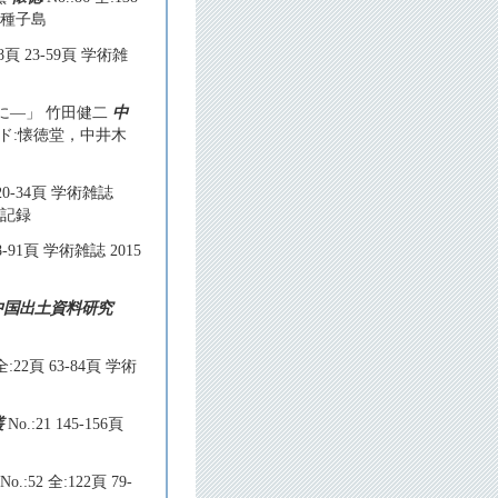
堂，種子島
8頁 23-59頁 学術雑
に―」 竹田健二
中
キーワード:懐徳堂，中井木
 20-34頁 学術雑誌
堂記録
58-91頁 学術雑誌 2015
中国出土資料研究
 全:22頁 63-84頁 学術
叢
No.:21 145-156頁
No.:52 全:122頁 79-