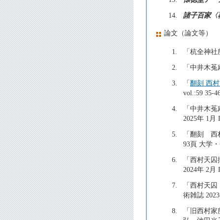
14.
諸子百家〈
論文（論文等）
1.
「杭全神社
2.
「中井木菟
3.
「
翻刻 西
vol.:59 
4.
「中井木菟
2025年 1
5.
「翻刻 西
93頁 大学
6.
「西村天囚
2024年 2
7.
「西村天囚
術雑誌 202
8.
「旧西村家