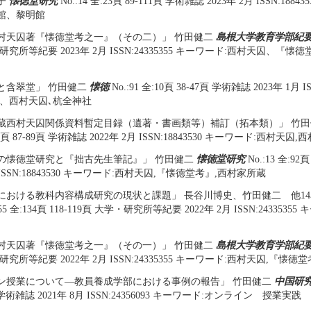
子
懐徳堂研究
No.:14 全:23頁 89-111頁 学術雑誌 2023年 2月 ISSN:188
館、黎明館
村天囚著『懐徳堂考之一』（その二）」 竹田健二
島根大学教育学部紀
研究所等紀要 2023年 2月 ISSN:24335355 キーワード:西村天囚、『
と含翠堂」 竹田健二
懐徳
No.:91 全:10頁 38-47頁 学術雑誌 2023年 1月 I
堂、西村天囚､杭全神社
蔵西村天囚関係資料暫定目録（遺著・書画類等）補訂（拓本類）」 竹
:92頁 87-89頁 学術雑誌 2022年 2月 ISSN:18843530 キーワード:西村天
の懐徳堂研究と『拙古先生筆記』」 竹田健二
懐徳堂研究
No.:13 全:92
月 ISSN:18843530 キーワード:西村天囚,『懐徳堂考』,西村家所蔵
における教科内容構成研究の現状と課題」 長谷川博史、竹田健二 他1
:55 全:134頁 118-119頁 大学・研究所等紀要 2022年 2月 ISSN:243353
村天囚著『懐徳堂考之一』（その一）」 竹田健二
島根大学教育学部紀
研究所等紀要 2022年 2月 ISSN:24335355 キーワード:西村天囚,『懐
ン授業について―教員養成学部における事例の報告」 竹田健二
中国研
頁 学術雑誌 2021年 8月 ISSN:24356093 キーワード:オンライン 授業実践