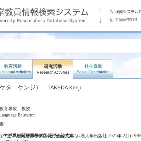
教育活動
社会貢献
研究活動
cational Activities
Social Contribution
Research Activities
タケダ ケンジ）
TAKEDA Kenji
教育専攻 教授
 Language Education
書）
江中游早期開発国際学術研討会論文集
(武漢大学出版社 2021年 2月) ISBN:9