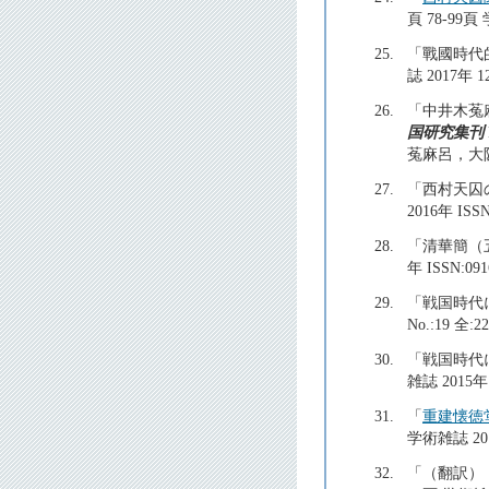
頁 78-99
25.
「戰國時代
誌 2017年 12
26.
「中井木菟
国研究集刊
菟麻呂，大
27.
「西村天囚
2016年 
28.
「清華簡（
年 ISSN
29.
「戦国時代
No.:19 
30.
「戦国時代
雑誌 2015
31.
「
重建懐徳
学術雑誌 20
32.
「（翻訳）