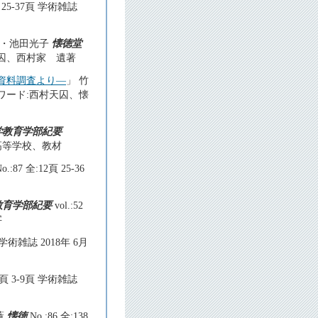
頁 25-37頁 学術雑誌
弘・池田光子
懐徳堂
:西村天囚、西村家 遺著
資料調査より―
」 竹
30 キーワード:西村天囚、懐
学教育学部紀要
文、高等学校、教材
o.:87 全:12頁 25-36
教育学部紀要
vol.:52
字
頁 学術雑誌 2018年 6月
46頁 3-9頁 学術雑誌
薫
懐徳
No.:86 全:138