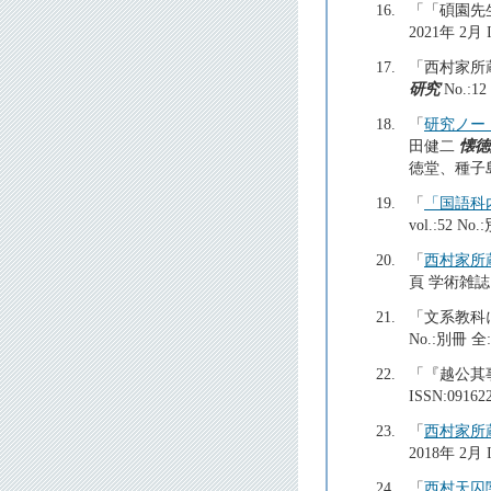
16.
「「碩園先
2021年 2月 I
17.
「西村家所
研究
No.:1
18.
「
研究ノー
田健二
懐徳
徳堂、種子
19.
「
「国語科
vol.:52
20.
「
西村家所
頁 学術雑誌 
21.
「文系教科
No.:別冊 
22.
「『越公其
ISSN:09
23.
「
西村家所
2018年 2
24.
「
西村天囚