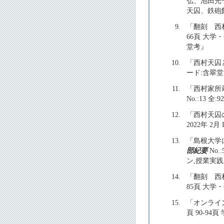
弘、池田光
天囚、鉄砲
9.
「翻刻 西
66頁 大学・
堂考』
10.
「西村天囚
ード:含翠
11.
「西村家所
No.:13 全
12.
「西村天囚
2022年 2
13.
「島根大学
部紀要
No.
ン,授業実践
14.
「翻刻 西
85頁 大学・
15.
「オンライ
頁 90-94