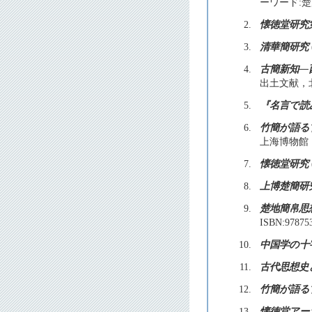
ーワード:楚
2.
懐徳堂研究
3.
清華簡研究
4.
古簡新知—
出土文献，
5.
『名言で読
6.
竹簡が語る
上海博物館
7.
懐徳堂研究
8.
上博楚簡研
9.
楚地簡帛思
ISBN:978
10.
中国学の十
11.
古代思想史
12.
竹簡が語る
13.
懐徳堂アー