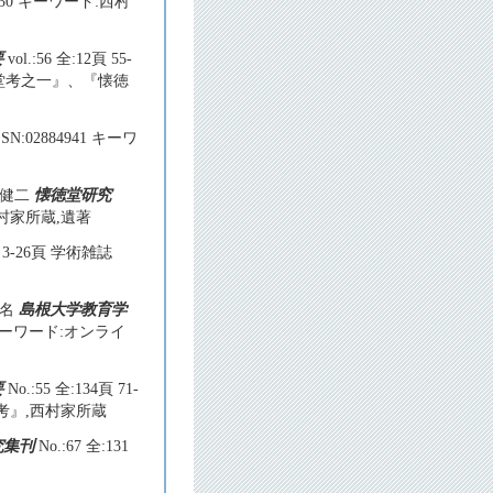
43530 キーワード:西村
要
vol.:56 全:12頁 55-
懐徳堂考之一』、『懐徳
SSN:02884941 キーワ
田健二
懐徳堂研究
囚,西村家所蔵,遺著
頁 3-26頁 学術雑誌
4名
島根大学教育学
55 キーワード:オンライ
要
No.:55 全:134頁 71-
徳堂考』,西村家所蔵
究集刊
No.:67 全:131