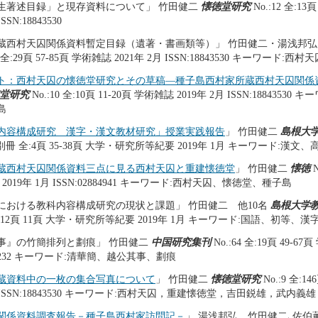
生著述目録」と現存資料について」 竹田健二
懐徳堂研究
No.:12 全:13
SSN:18843530
蔵西村天囚関係資料暫定目録（遺著・書画類等）」 竹田健二・湯浅邦
2 全:29頁 57-85頁 学術雑誌 2021年 2月 ISSN:18843530 キーワード
ト：西村天囚の懐徳堂研究とその草稿―種子島西村家所蔵西村天囚関係
堂研究
No.:10 全:10頁 11-20頁 学術雑誌 2019年 2月 ISSN:188435
島
内容構成研究 漢字・漢文教材研究」授業実践報告
」 竹田健二
島根大
 No.:別冊 全:4頁 35-38頁 大学・研究所等紀要 2019年 1月 キーワード:漢
蔵西村天囚関係資料三点に見る西村天囚と重建懐徳堂
」 竹田健二
懐徳
N
2019年 1月 ISSN:02884941 キーワード:西村天囚、懐徳堂、種子島
における教科内容構成研究の現状と課題」 竹田健二 他10名
島根大学
全:12頁 11頁 大学・研究所等紀要 2019年 1月 キーワード:国語、初等、漢
事』の竹簡排列と劃痕」 竹田健二
中国研究集刊
No.:64 全:19頁 49-67
162232 キーワード:清華簡、越公其事、劃痕
蔵資料中の一枚の集合写真について
」 竹田健二
懐徳堂研究
No.:9 全:1
月 ISSN:18843530 キーワード:西村天囚，重建懐徳堂，吉田鋭雄，武内義雄
関係資料調査報告－種子島西村家訪問記－
」 湯浅邦弘，竹田健二､佐伯