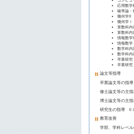
コンピュ
応用数学
確率論・
幾何学II
幾何学Ｉ
算数科内
算数科内
情報数学I
情報数学
数学科内
数学科内
卒業研究
卒業研究
論文等指導
卒業論文等の指導 
修士論文等の主指
博士論文等の主指
研究生の指導 0 
教育改善
学部、学科レベルの