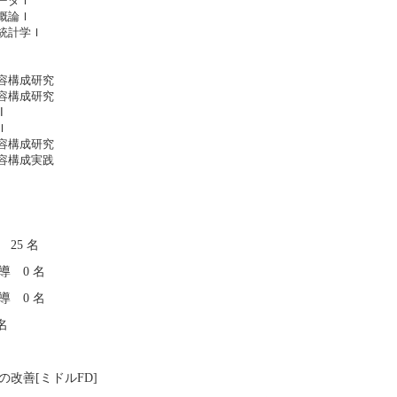
ータＩ
概論Ｉ
統計学Ｉ
容構成研究
容構成研究
I
Ｉ
容構成研究
容構成実践
25 名
導 0 名
導 0 名
名
改善[ミドルFD]