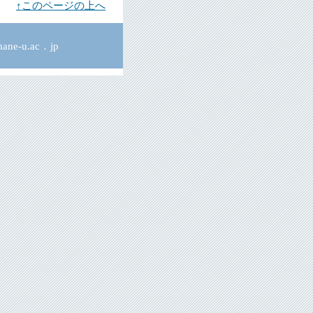
↑このページの上へ
ne-u.ac．jp