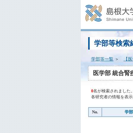
学部等検索
学部等一覧
＞
【医
医学部 統合腎
0
名が検索されました
各研究者の情報を表示
No.
学部