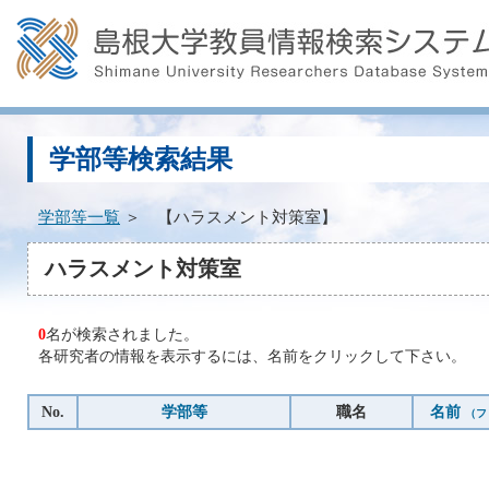
学部等検索結果
学部等一覧
＞ 【ハラスメント対策室】
ハラスメント対策室
0
名が検索されました。
各研究者の情報を表示するには、名前をクリックして下さい。
No.
学部等
職名
名前
（フ