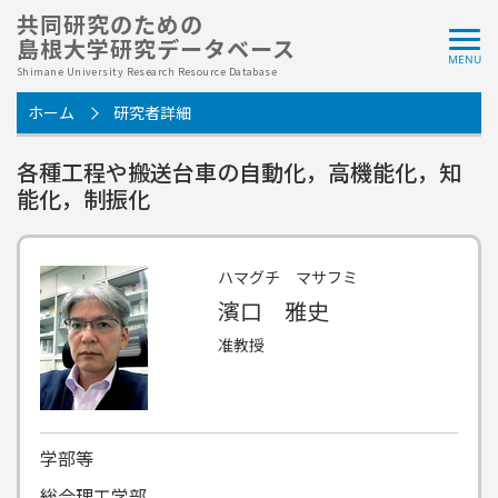
共同研究のための
島根大学研究データベース
Shimane University Research Resource Database
ホーム
研究者詳細
各種工程や搬送台車の自動化，高機能化，知
能化，制振化
ハマグチ マサフミ
濱口 雅史
准教授
学部等
総合理工学部