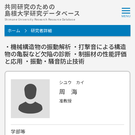
共同研究のための
島根大学研究データベース
Shimane University Research Resource Database
ホーム
研究者詳細
・機械構造物の振動解析 ・打撃音による構造
物の亀裂など欠陥の診断 ・制振材の性能評価
と応用 ・振動・騒音防止技術
シユウ カイ
周 海
准教授
学部等