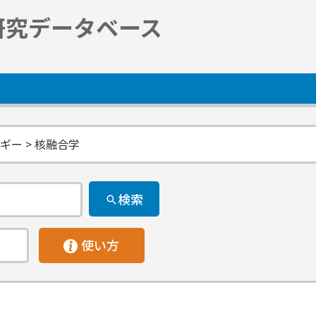
研究データベース
ー > 核融合学
検索
使い方