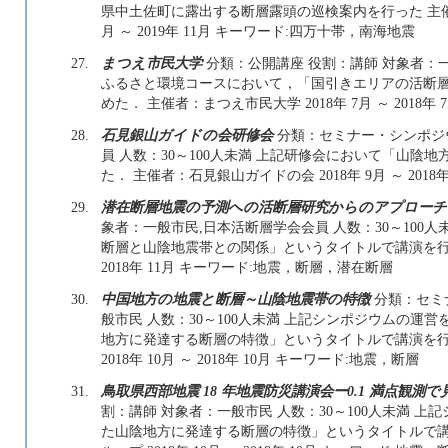
県中土佐町に露出する断層露頭の巡検案内を行った 主催者
月 ～ 2019年 11月 キーワード:四万十帯，南海地震
27.
まつえ市民大学
分類：公開講座 役割：講師 対象者：一
ふるさと環境コースにおいて，「国引きエリアの活断
めた． 主催者：まつえ市民大学 2018年 7月 ～ 2018
28.
石見銀山ガイドの会研修会
分類：セミナー・シンポジ
員 人数：30～100人未満 上記研修会において「山
た． 主催者：石見銀山ガイドの会 2018年 9月 ～ 201
29.
潜在断層地震の予測への活断層研究からのアプローチ
象者：一般市民,日本活断層学会会員 人数：30～100
断層と⼭陰地震帯との関係」というタイトルで講演を行った
2018年 11月 キーワード:地震，断層，潜在断層
30.
中国地方の地震と断層～山陰地震帯の特徴
分類：セミ
般市民 人数：30～100人未満 上記シンポジウムの
地方に発達する断層の特徴」というタイトルで講演を行
2018年 10月 ～ 2018年 10月 キーワード:地震，断層
31.
鳥取県西部地震 18 年地震防災講演会ー0.1 満点観測
割：講師 対象者：一般市民 人数：30～100人未満 
た山陰地方に発達する断層の特徴」というタイトルで講