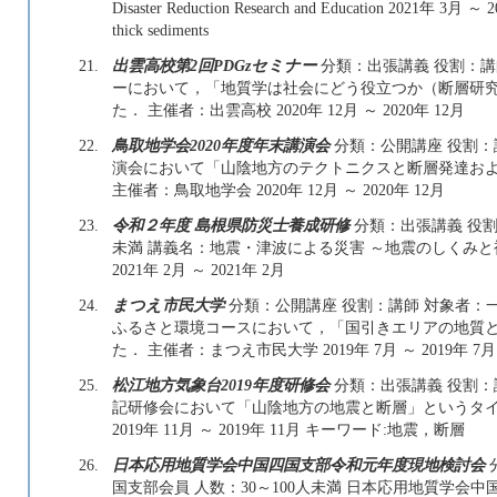
Disaster Reduction Research and Education 2021年 3月 
thick sediments
21.
出雲高校第2回PDGzセミナー
分類：出張講義 役割：講
ーにおいて，「地質学は社会にどう役立つか（断層研
た． 主催者：出雲高校 2020年 12月 ～ 2020年 12月
22.
鳥取地学会2020年度年末講演会
分類：公開講座 役割：講
演会において「山陰地方のテクトニクスと断層発達お
主催者：鳥取地学会 2020年 12月 ～ 2020年 12月
23.
令和２年度 島根県防災士養成研修
分類：出張講義 役割：
未満 講義名：地震・津波による災害 ～地震のしくみ
2021年 2月 ～ 2021年 2月
24.
まつえ市民大学
分類：公開講座 役割：講師 対象者：一
ふるさと環境コースにおいて，「国引きエリアの地質
た． 主催者：まつえ市民大学 2019年 7月 ～ 2019年 7月
25.
松江地方気象台2019年度研修会
分類：出張講義 役割：
記研修会において「山陰地方の地震と断層」というタイ
2019年 11月 ～ 2019年 11月 キーワード:地震，断層
26.
日本応用地質学会中国四国支部令和元年度現地検討会
国支部会員 人数：30～100人未満 日本応用地質学会