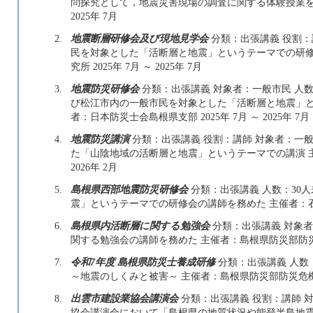
問探究として，地震災害現場の調査に関する体験授業を実施
2025年 7月
2.
地震断層研修会及び現地見学会
分類：出張講義 役割：
民を対象とした「活断層と地震」というテーマでの研修
究所 2025年 7月 ～ 2025年 7月
3.
地震防災研修会
分類：出張講義 対象者：一般市民 人数
び松江市内の一般市民を対象とした「活断層と地震」と
者：日本防災士会島根県支部 2025年 7月 ～ 2025年 7月
4.
地震防災講演
分類：出張講義 役割：講師 対象者：一般市
た「山陰地域の活断層と地震」というテーマでの講演 主催
2026年 2月
5.
島根県西部地震防災研修会
分類：出張講義 人数：30
震」というテーマでの研修会の講師を務めた 主催者：石西防災研
6.
島根県内活断層に関する勉強会
分類：出張講義 対象者
関する勉強会の講師を務めた 主催者：島根県防災部防災危機管理
7.
令和7年度 島根県防災士養成研修
分類：出張講義 人数：
～地震のしくみと被害～ 主催者：島根県防災部防災危機管理課 
8.
出雲市建設業協会講演会
分類：出張講義 役割：講師 対
協会講演会において「島根県の地質状況や能登半島地