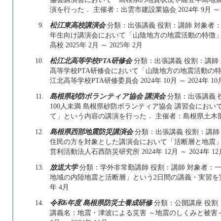
演を行った． 主催者：出雲市建設業協会 2024年 9月 ～ 2
9.
松江東高校講演会
分類：出張講義 役割：講師 対象者：児
年生向け講演会において「山陰地方の地震活動の特徴」
高校 2025年 2月 ～ 2025年 2月
10.
松江北高等学校PTA研修会
分類：出張講義 役割：講師 
高等学校PTA研修会において「山陰地方の地震活動の
江北高等学校PTA研修委員会 2024年 10月 ～ 2024年 10
11.
島根県砂防ボランティア協会 講演会
分類：出張講義 
100人未満 島根県砂防ボランティア協会 講習会にお
て」という内容の講演を行った． 主催者：島根県土木部砂防課 
12.
島根県西部地震防災講演会
分類：出張講義 役割：講師 
住民の方を対象とした講演会において「活断層と地震」
営利活動法人石西防災研究所 2024年 12月 ～ 2024年 12
13.
放送大学
分類：学外非常勤講師 役割：講師 対象者：一
地域の内陸地震と活断層」という2日間の講義・実習を実施した
年 4月
14.
令和6年度 島根県防災士養成研修
分類：公開講座 役割：
講義名：地震・津波による災害 ～地震のしくみと被害～ 