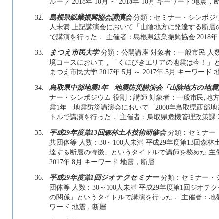
ループ 2018年 10月 ～ 2018年 10月 キーワード:地震，
32.
島根県鉱業振興協会講演会
分類：セミナー・シンポジウ
人未満 上記講演会において「山陰地方に発達する断層
で講演を行った． 主催者：島根県鉱業振興協会 2018年 9
33.
まつえ市民大学
分類：公開講座 対象者：一般市民 人数
境コースにおいて，「くにびきエリアの地震は今！」と
まつえ市民大学 2017年 5月 ～ 2017年 5月 キーワード
34.
鳥取県中部地震1年 地震防災講演会「山陰地方の地震
ナー・シンポジウム 役割：講師 対象者：一般市民,地方公
震1年 地震防災講演会において「2000年鳥取県西部
トルで講演を行った． 主催者：鳥取県危機管理政策課 2017年
35.
平成29年度第13回森林土木技術研修会
分類：セミナー・
共団体等 人数：30～100人未満 平成29年度第13
達する断層の特徴」というタイトルで講師を務めた 主催者
2017年 8月 キーワード:地震，断層
36.
平成29年度第1回ジオテクセミナー
分類：セミナー・シ
団体等 人数：30～100人未満 平成29年度第1回ジ
の関係」というタイトルで講演を行った． 主催者：地盤工学会中
ワード:地震，断層