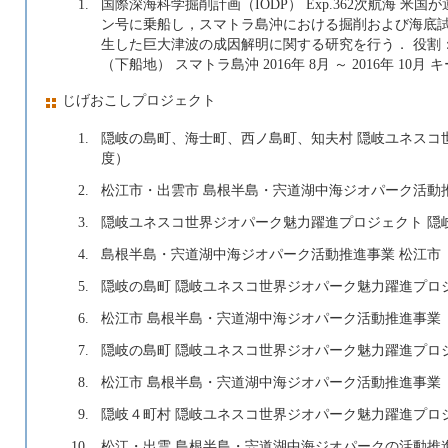
1.
国際深海科学掘削計画（IODP） Exp.362次航海 
ン号に乗船し，スマトラ島沖における掘削および海底試
生した巨大津波の成因解明に関する研究を行う． 役割
（下船地） スマトラ島沖 2016年 8月 ～ 2016年 10
じげおこしプロジェクト
1.
隠岐の島町、海士町、西ノ島町、知夫村 隠岐ユネスコ世
度）
2.
松江市・出雲市 島根半島・宍道湖中海ジオパーク活動推進
3.
隠岐ユネスコ世界ジオパーク魅力躍進プロジェクト 隠岐の
4.
島根半島・宍道湖中海ジオパーク活動推進事業 松江市 （
5.
隠岐の島町 隠岐ユネスコ世界ジオパーク魅力躍進プロジェ
6.
松江市 島根半島・宍道湖中海ジオパーク活動推進事業 （
7.
隠岐の島町 隠岐ユネスコ世界ジオパーク魅力躍進プロジェ
8.
松江市 島根半島・宍道湖中海ジオパーク活動推進事業 （
9.
隠岐４町村 隠岐ユネスコ世界ジオパーク魅力躍進プロジェ
10.
松江・出雲 島根半島・宍道湖中海ジオパークの活動推進事