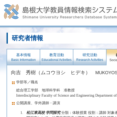
研究者情報
基本情報
教育活動
研究活動
Basic Information
Educational Activities
Research Activities
Socia
向吉 秀樹（ムコウヨシ ヒデキ）
MUKOYOSH
学部等／職名
総合理工学部 地球科学科 准教授
Interdisciplinary Faculty of Science and Engineering Department of
公開講座、学外講師・講演
1.
松江東高校 学問探究
分類：体験授業 役割：講師 対象者