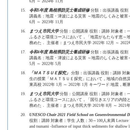
6月 ～ 2024年 11月
15.
令和5年度 島根県防災士養成研修
分類：出張講義 役割：
講義名：地震・津波による災害 ～地震のしくみと被害～ 
6月 ～ 2023年 11月
16.
まつえ市民大学
分類：公開講座 役割：講師 対象者：一
ふるさと環境コースにおいて，「地震がもたらす恵～
務めた． 主催者：まつえ市民大学 2022年 12月 ～ 2022
17.
令和4年度 島根県防災士養成研修
分類：出張講義 役割：
講義名：地震・津波による災害 ～地震のしくみと被害～ 
5月 ～ 2022年 5月
18.
「ＭＡＴＳＵＥ探究」
分類：出張講義 役割：講師 対象
生の授業「ＭＡＴＳＵＥ探究」において，地域の自然災
東高校 2022年 1月 ～ 2022年 1月 キーワード:地震，断
19.
まつえ市民大学
分類：公開講座 役割：講師 対象者：一
ふるさと環境コースにおいて，「国引きエリアの内陸
務めた． 主催者：まつえ市民大学 2021年 8月 ～ 2021年
20.
UNESCO Chair 2021 Field School on Geoenvironmental Di
役割：講師 対象者：学生 人数：30～100人未満 Lecture 9 講演の
and tsunami -Influence of input thick sediments for shallo