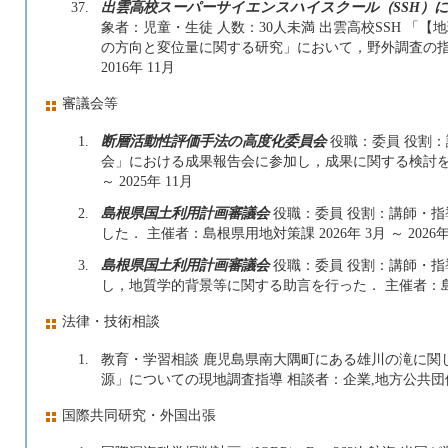
37.
出雲高校スーパーサイエンスハイスクール（SSH）
象者：児童・生徒 人数：30人未満 出雲高校SSH 「
の方向と変位量に関する研究」において，野外調査の指導，
2016年 11月
審議会等
1.
断層活動性評価手法の高度化委員会
役職：委員 役割：
会」における成果報告会に参加し，成果に関する検討を行っ
～ 2025年 11月
2.
島根県国土利用計画審議会
役職：委員 役割：講師・指
した． 主催者：島根県用地対策課 2026年 3月 ～ 2026年
3.
島根県国土利用計画審議会
役職：委員 役割：講師・指
し，地質学的背景等に関する助言を行った． 主催者：島根県用地
法律・技術相談
1.
教育・学習相談 鹿児島県南大隅町にある雄川の滝に関
源」についての現地調査指導 相談者：企業,地方公共団体 202
国際共同研究・外国出張