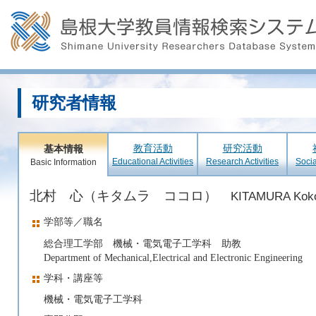
研究者情報
教育活動
研究活動
基本情報
Educational Activities
Research Activities
Socia
Basic Information
北村 心（キタムラ ココロ）
KITAMURA Kok
学部等／職名
総合理工学部 機械・電気電子工学科 助教
Department of Mechanical,Electrical and Electronic Engineering
学科・講座等
機械・電気電子工学科