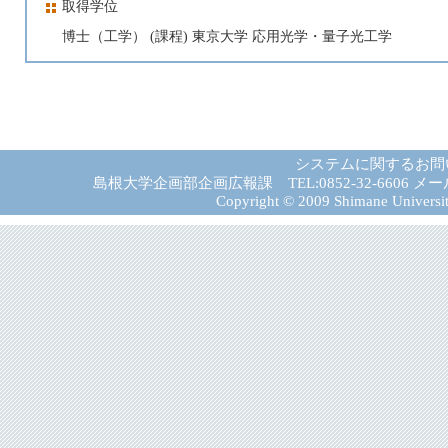
取得学位
博士（工学） (課程) 東京大学 応用光学・量子光工学
システムに関するお問
島根大学企画部企画広報課 TEL:0852-32-6606 メール:gad－
Copyright © 2009 Shimane University