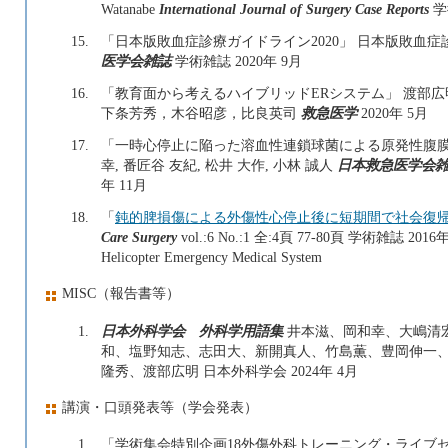
Watanabe
International Journal of Surgery Case Reports
学
15.
「日本版敗血症診療ガイドライン2020」 日本版敗血症
医学会雑誌
学術雑誌 2020年 9月
16.
「教育面から考えるハイブリッドERシステム」 渡部
下条芳秀，木谷昭彦，比良英司
救急医学
2020年 5月
17.
「一時心停止に陥った溶血性連鎖球菌による原発性腹膜炎の1例
幸, 番匠谷 友紀, 松井 大作, 小林 誠人
日本救急医学会
年 11月
18.
「
鈍的脾損傷による外傷性心停止後に短期間で社会復帰
Care Surgery
vol.:6 No.:1 全:4頁 77-80頁 学術雑誌 2016年 
Helicopter Emergency Medical System
MISC（報告書等）
1.
日本外科学会 外科学用語集
井本滋、岡和幸、大嶋清
和、塩野知志、志田大、新開真人、竹島薫、豊岡伸一、
隆秀、渡部広明 日本外科学会 2024年 4月
講演・口頭発表等（学会発表）
1.
「学術集会特別企画18外傷外科トレーニング・ライブ