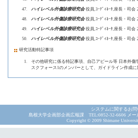
47.
ハイレベル外傷診療研究会
役員,ｺｰﾃﾞｨﾈｰﾀ,座長・司会
48.
ハイレベル外傷診療研究会
役員,ｺｰﾃﾞｨﾈｰﾀ,座長・司会
49.
ハイレベル外傷診療研究会
役員,ｺｰﾃﾞｨﾈｰﾀ,座長・司会
50.
ハイレベル外傷診療研究会
役員,ｺｰﾃﾞｨﾈｰﾀ,座長・司会
研究活動特記事項
1.
その他研究に係る特記事項、自己アピール等 日本外傷学
スクフォース1のメンバーとして、ガイドライン作成に加
システムに関するお問
島根大学企画部企画広報課 TEL:0852-32-6606 メール:gad－
Copyright © 2009 Shimane University