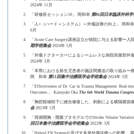
2024年 11月
2.
「研修医セッション10」 岡和幸
第86回日本臨床外科学
3.
「人×（ハード＋システム）＝外傷診療の向上」 岡和
6月
4.
「Acute Care Surgery講座設立が病院に与える影響
期学術集会
2024年 5月
5.
「外傷ドクターカーによるシームレスな病院前腹部外傷
2024年 3月
6.
「本県における新生児患者の施設間搬送の取り組み〜
岡 和幸
第51回集中治療医学会学術集会
2024年 3月
7.
「Effectiveness of Dr. Car in Trauma Management: Real-ti
Outcomes.」 Kazuyuki Oka
The 6th World Trauma Congres
8.
「胸腔鏡補助下に縫合修復した、刺創による横隔膜損傷
会
2023年 5月
9.
「両側開胸・開腹ブタモデルでのStroke Volume Var
回日本集中治療医学会学術集会
2022年 3月
10.
「Hybrid ER Systemが及ぼす多発外傷診療への影響」