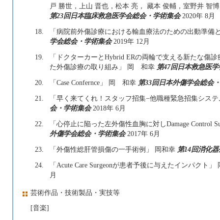
戸 勝世，上山 晋也，松本 亮， 藏本 俊輔，室野井 智博
第23回日本臨床救急医学会総会・学術集会
2020年 8月
18.
「病院前外傷診療における輸血療法のための出動準備と
学会総会・学術集会
2019年 12月
19.
「ドクターカーとHybrid ERの両輪で支える新たな
た外傷診療の取り組み」 岡 和幸
第47回日本救急医
20.
「Case Confernce」 岡 和幸
第33回日本外傷学会総会
21.
「早く来てくれ！スタッフ招集−他職種緊急招集システ
会・学術集会
2018年 6月
22.
「心停止に陥った左外傷性血胸に対しDamage Control 
外傷学会総会・学術集会
2017年 6月
23.
「外傷性総肝管損傷の一手術例」 岡和幸
第14回消化
24.
「Acute Care Surgeonが患者予後に与えたインパクト
月
芸術作品・技術製品・実技等
[音楽]