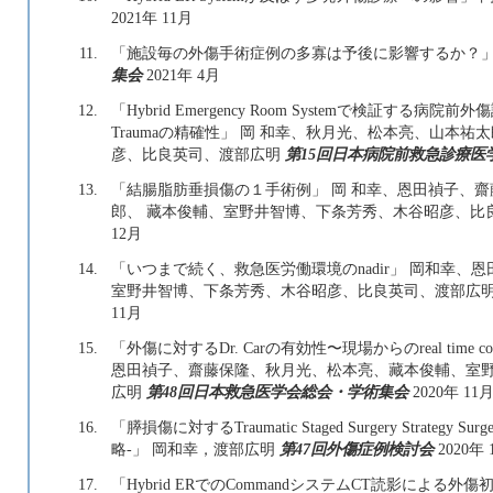
2021年 11月
11.
「施設毎の外傷手術症例の多寡は予後に影響するか？」
集会
2021年 4月
12.
「Hybrid Emergency Room Systemで検証する病院前外傷診療でのF
Traumaの精確性」 岡 和幸、秋月光、松本亮、山本
彦、比良英司、渡部広明
第15回日本病院前救急診療医
13.
「結腸脂肪垂損傷の１手術例」 岡 和幸、恩田禎子、齋
郎、 藏本俊輔、室野井智博、下条芳秀、木谷昭彦、比
12月
14.
「いつまで続く、救急医労働環境のnadir」 岡和幸
室野井智博、下条芳秀、木谷昭彦、比良英司、渡部広
11月
15.
「外傷に対するDr. Carの有効性〜現場からのreal time 
恩田禎子、齋藤保隆、秋月光、松本亮、藏本俊輔、室
広明
第48回日本救急医学会総会・学術集会
2020年 11
16.
「膵損傷に対するTraumatic Staged Surgery Strateg
略-」 岡和幸，渡部広明
第47回外傷症例検討会
2020年 
17.
「Hybrid ERでのCommandシステムCT読影による