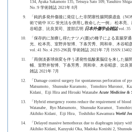
134, Ayaka Sakamoto 135, Tetsuya Sato 109, Yasuhiro Shi
No.:9 学術雑誌 2021年 8月
9.
「鈍的多発外傷後に発症した非閉塞性腸間膜虚血（NOMI）に対し，
術で術中 ICG 蛍光法を併用し救命した一例」 松本
谷昭彦、比良英司、渡部広明
日本外傷学会雑誌
vol.:3
10.
「保存的に加療し得たナツメ(棗)の種子による直腸穿
光、松本亮、室野井智博、下条芳秀、岡和幸、木谷昭
vol.:41 No.:4 293-296頁 学術雑誌 2021年 7月 ISSN:13402
11.
「両側淡蒼球病変を伴う遅発性低酸素脳症を来した腸間
輔、室野井智博、下条芳秀、岡和幸、木谷昭彦、比良
雑誌 2021年 7月
12.
「Damage control surgery for spontaneous perforation of pyo
Matsumoto、Shunsuke Kuramoto、Tomohiro Muronoi、Kaz
Kidani、Eiji Hira and Hiroaki Watanabe
Acute Medicine & 
13.
「Hybrid emergency rooms reduce the requirement of blood t
Watanabe、Ryo Matsumoto、Shunsuke Kuramot、Tomohiro
Akihiko Kidani、Eiji Hira、Toshihiko Kawamura
World Jo
14.
「Delayed massive hemothorax due to diaphragm injury with
Akihiko Kidani, Kazuyuki Oka, Madoka Konishi 2, Shunsuke