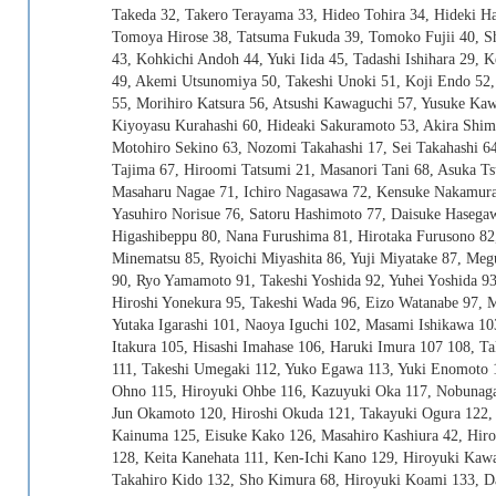
Takeda 32, Takero Terayama 33, Hideo Tohira 34, Hideki H
Tomoya Hirose 38, Tatsuma Fukuda 39, Tomoko Fujii 40, Sh
43, Kohkichi Andoh 44, Yuki Iida 45, Tadashi Ishihara 29, Ke
49, Akemi Utsunomiya 50, Takeshi Unoki 51, Koji Endo 52,
55, Morihiro Katsura 56, Atsushi Kawaguchi 57, Yusuke Ka
Kiyoyasu Kurahashi 60, Hideaki Sakuramoto 53, Akira Shim
Motohiro Sekino 63, Nozomi Takahashi 17, Sei Takahashi 64
Tajima 67, Hiroomi Tatsumi 21, Masanori Tani 68, Asuka Ts
Masaharu Nagae 71, Ichiro Nagasawa 72, Kensuke Nakamura
Yasuhiro Norisue 76, Satoru Hashimoto 77, Daisuke Hasegaw
Higashibeppu 80, Nana Furushima 81, Hirotaka Furusono 82,
Minematsu 85, Ryoichi Miyashita 86, Yuji Miyatake 87, Me
90, Ryo Yamamoto 91, Takeshi Yoshida 92, Yuhei Yoshida 9
Hiroshi Yonekura 95, Takeshi Wada 96, Eizo Watanabe 97, M
Yutaka Igarashi 101, Naoya Iguchi 102, Masami Ishikawa 10
Itakura 105, Hisashi Imahase 106, Haruki Imura 107 108, Ta
111, Takeshi Umegaki 112, Yuko Egawa 113, Yuki Enomoto 1
Ohno 115, Hiroyuki Ohbe 116, Kazuyuki Oka 117, Nobunag
Jun Okamoto 120, Hiroshi Okuda 121, Takayuki Ogura 122,
Kainuma 125, Eisuke Kako 126, Masahiro Kashiura 42, Hiro
128, Keita Kanehata 111, Ken-Ichi Kano 129, Hiroyuki Kawa
Takahiro Kido 132, Sho Kimura 68, Hiroyuki Koami 133, Da