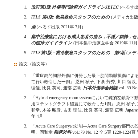
1.
改訂第3版 外傷専門診療ガイドラインJETEC
(へるす出版 
2.
ITLS 第4版: 救急救命スタッフのための
(メディカ出版 202
3.
酒
(へるす出版 2021年 7月)
4.
集中治療室における成人患者の痛み，不穏／鎮静，せ
の臨床ガイドライン
(日本集中治療医学会 2019年 11月
5.
ITLS第3版－救命救急スタッフのための 第3版
(メディカ
論文（論文等）
1.
「重症鈍的胸部外傷に併発した最上肋間動脈損傷による出血
て行い救命した一例」 恩田 禎子, 下条 芳秀, 川口 留以, 藏
理佳, 比良 英司, 渡部 広明
日本外傷学会雑誌
vol.:39 N
2.
「Hybrid emergency room systemにおい
用ステントグラフト留置にて救命した1例」 恩田 禎子, 室野井
和幸, 木谷 昭彦, 吉田 理佳, 比良 英司, 渡部 広明
Japane
年 4月
3.
「Acute Care Surgeryの効能—Acute Care S
明、岡和幸
臨床外科
vol.:79 No.:12 全:5頁 1220-122