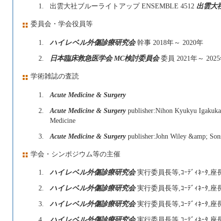
1.
出雲大社ブルーライトアップ ENSEMBLE 4512
出雲大
委員会・学会役員等
1.
ハイレベル外傷診療研究会
幹事 2018年～ 2020年
2.
日本臨床救急医学会 MC検討委員会
委員 2021年～ 202
学術雑誌の査読
1.
Acute Medicine & Surgery
2.
Acute Medicine & Surgery
publisher:Nihon Kyukyu Igakukai 
Medicine
3.
Acute Medicine & Surgery
publisher:John Wiley &amp; Son
学会・シンポジウム等の主催
1.
ハイレベル外傷診療研究会
実行委員長等,ｺｰﾃﾞｨﾈｰﾀ,座
2.
ハイレベル外傷診療研究会
実行委員長等,ｺｰﾃﾞｨﾈｰﾀ,座
3.
ハイレベル外傷診療研究会
実行委員長等,ｺｰﾃﾞｨﾈｰﾀ,座
4.
ハイレベル外傷診療研究会
実行委員長等,ｺｰﾃﾞｨﾈｰﾀ,座