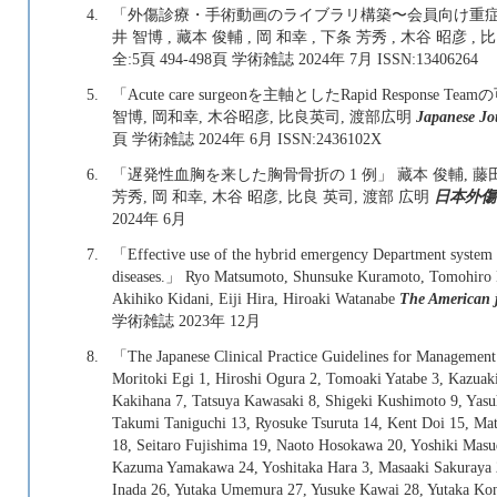
4.
「外傷診療・手術動画のライブラリ構築〜会員向け重症外
井 智博 , 藏本 俊輔 , 岡 和幸 , 下条 芳秀 , 木谷 昭彦 ,
全:5頁 494-498頁 学術雑誌 2024年 7月 ISSN:13406264
5.
「Acute care surgeonを主軸としたRapid Respons
智博, 岡和幸, 木谷昭彦, 比良英司, 渡部広明
Japanese Jo
頁 学術雑誌 2024年 6月 ISSN:2436102X
6.
「遅発性血胸を来した胸骨骨折の 1 例」 藏本 俊輔, 藤田 朋
芳秀, 岡 和幸, 木谷 昭彦, 比良 英司, 渡部 広明
日本外傷
2024年 6月
7.
「Effective use of the hybrid emergency Department system in
diseases.」 Ryo Matsumoto, Shunsuke Kuramoto, Tomohiro 
Akihiko Kidani, Eiji Hira, Hiroaki Watanabe
The American 
学術雑誌 2023年 12月
8.
「The Japanese Clinical Practice Guidelines for Managemen
Moritoki Egi 1, Hiroshi Ogura 2, Tomoaki Yatabe 3, Kazuaki 
Kakihana 7, Tatsuya Kawasaki 8, Shigeki Kushimoto 9, Yasu
Takumi Taniguchi 13, Ryosuke Tsuruta 14, Kent Doi 15, Ma
18, Seitaro Fujishima 19, Naoto Hosokawa 20, Yoshiki Mas
Kazuma Yamakawa 24, Yoshitaka Hara 3, Masaaki Sakuraya 2
Inada 26, Yutaka Umemura 27, Yusuke Kawai 28, Yutaka Kond