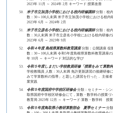
2023年 11月 ～ 2024年 2月 キーワード:授業改善
50.
米子市立加茂小学校における校内研修講師
分類：校内
数：30～100人未満 米子市立加茂小学校における校
2023年 6月 ～ 2024年 2月
51.
米子市立彦名小学校における校内研修講師
分類：校内
数：30人未満 米子市立彦名小学校における校内研修
2023年 6月 ～ 2023年 9月
52.
令和４年度 島根県算数科教育講座
分類：公開講座 役
数：30～100人未満 令和5年度島根県算数科教育講座の
年 10月 ～ キーワード:対話的な学び
53.
令和５年度しまだい学校教員研修「授業をみて算数
学校教職員 人数：30人未満 免許更新講習の後継研
みて学算数科の指導」と題した講習を行った． 主催者：島根
業実践
54.
令和５年度国府中学校区研修会
分類：セミナー・シンポジ
取県国府中学校区研修会にて，算数・数学科の授業づ
教育局 2023年 12月 ～ キーワード:算数・数学科 授
55.
令和５年度鳥取県小教研算数部会 夏季セミナー
分類
数：100～300人未満 鳥取県小教研算数部会の研修