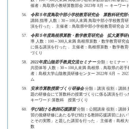
催者：鳥取県小教研算数部会 2023年 8月 ～ キーワ
56.
令和５年度鳥取中部小学校教育研究会 算数科研究部
講師,指導 人数：30～100人未満 鳥取中部小学校
演を行った． 主催者：鳥取県中部小学校教育研究会 202
57.
令和５年度島根県算数・数学教育研究会 拡大夏季研
導 人数：100～300人未満 島根県算数・数学教育
に係る講演を行った． 主催者：島根県算数・数学教育研究会
づくり
58.
2022年度山陰若手教員交流セミナー
分類：セミナー・
共団体等 人数：30～100人未満 島根県．鳥取県の
者：島根大学山陰教員研修センター 2022年 6月 ～ 20
ム
59.
安来市算数授業づくり研修会
分類：講演 役割：講師,
題の研修会にて算数科の授業づくりに係る講演を行った． 
キーワード:算数科 授業づくり
60.
学び続ける教師応援講習
分類：公開講座 役割：講師 
習の後継研修にあたる学び続ける教師応援講習におい
とその実際」と題した講習を行った． 主催者：島根大学 2
数