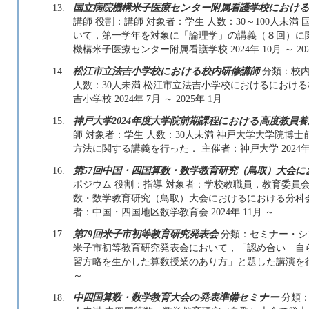
13.
国立病院機構米子医療センター附属看護学校における
講師 役割：講師 対象者：学生 人数：30～100人未
いて，第一学年を対象に「論理学」の講義（８回）に
機構米子医療センター附属看護学校 2024年 10月 ～ 202
14.
松江市立法吉小学校における校内研修講師
分類：校内
人数：30人未満 松江市立法吉小学校におけるにおけ
吉小学校 2024年 7月 ～ 2025年 1月
15.
神戸大学2024年度大学院前期課程における高度教員
師 対象者：学生 人数：30人未満 神戸大学大学院博
方法に関する講義を行った． 主催者：神戸大学 2024年 
16.
第57回中国・四国算数・数学教育研究（鳥取）大会
ポジウム 役割：指導 対象者：学校教職員，教育委員会 人
数・数学教育研究（鳥取）大会におけるにおける分科
者：中国・四国地区数学教育会 2024年 11月 ～
17.
第79回米子市初等教育研究発表会
分類：セミナー・シン
米子市初等教育研究発表会において，「認め合い 自
習方略を生かした算数授業のあり方」と題した講演を行った
～
18.
中四国算数・数学教育大会の発表準備セミナー
分類：