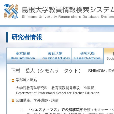
研究者情報
基本情報
教育活動
研究活動
Basic Information
Educational Activities
Research Activities
Socia
下村 岳人（シモムラ タケト）
SHIMOMURA 
学部等／職名
大学院教育学研究科 教育実践開発専攻 准教授
Department of Professional School for Teacher Education
公開講座、学外講師・講演
1.
「ウエスト・マス」での指導助言
分類：セミナー・シ