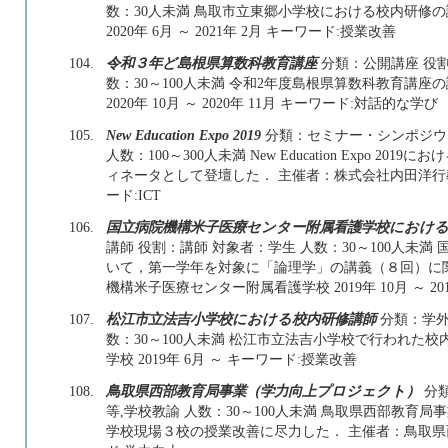
数：30人未満 鳥取市立東郷小学校における校内研修
2020年 6月 ～ 2021年 2月 キーワード:授業改善
104.
令和３年ど島根県算数科教育講座
分類：公開講座 役割
数：30～100人未満 令和2年度島根県算数科教育講
2020年 10月 ～ 2020年 11月 キーワード:対話的な学び
105.
New Education Expo 2019
分類：セミナー・シンポジウム
人数：100～300人未満 New Education Expo 
ィネータとして登壇した． 主催者：株式会社内田洋行教育総合
ード:ICT
106.
国立病院機構米子医療センター附属看護学校における
講師 役割：講師 対象者：学生 人数：30～100人未
いて，第一学年を対象に「論理学」の講義（８回）に
機構米子医療センター附属看護学校 2019年 10月 ～ 20
107.
松江市立法吉小学校における校内研修講師
分類：学外
数：30～100人未満 松江市立法吉小学校で行われた
学校 2019年 6月 ～ キーワード:授業改善
108.
鳥取県西部教育局事業（学力向上プロジェクト）
分類
等,学校教諭 人数：30～100人未満 鳥取県西部教
学校現場３校の授業改善に尽力した． 主催者：鳥取県西部教育