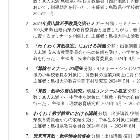
数：30人未満 鳥取県小学校算数部会（西部地区）が
おいて，指導助言を行った． 主催者：鳥取県小学校教育研
2025年 2月
2.
2024年度山陰若手教員交流セミナー
分類：セミナー・シ
100人未満 山陰両県の教育委員会と連携しながら，
に資するセミナーを開催した 主催者：島根大学山陰教員研修セ
3.
「わくわく算数教室」における講義
分類：出張講義 役
人未満 安来市教育委員会からの依頼を受け，小学生
義を行った． 主催者：安来市教育委員会 2024年 8月 
4.
「算陰セミナー」の開催
分類：セミナー・シンポジウム
域の小学校教員を対象に，算数科の授業力向上に資す
主催者：島根大学教育学部下村研究室 2024年 5月 ～ 20
5.
「算数・数学の自由研究」作品コンクール教室
分類：
数：30人未満 小・中学生を対象に「算数・数学の自
行った． 主催者：理数教育研究所 2024年 6月 ～ 2025
6.
わくわく数学教室における講義
分類：出張講義 役割
県教育委員会からの依頼を受け，中学生を対象に開催
主催者：島根県教育委員会 2024年 8月 ～ 2024年 8月
7.
安来市算数・数学部会研修会
分類：出張講義 役割：講