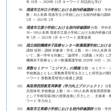
年 10月 ～ 2020年 11月 キーワード:対話的な学び
98.
境港市立外江小学校における校内研修講師
分類：学外
数：30人未満 境港市立小学校における校内研修の講師を
5月 ～ 2021年 2月
99.
境港市立渡小学校における校内研修講師
分類：学外非
30～100人未満 境港市立渡小学校における校内研修の講
年 5月 ～ 2021年 1月 キーワード:授業改善
100.
国立病院機構米子医療センター附属看護学校における
講師 役割：講師 対象者：学生 人数：30～100人未
いて，第一学年を対象に「論理学」の講義（８回）に
機構米子医療センター附属看護学校 2020年 10月 ～ 20
101.
算数セミナー「ニジマス」の開催
分類：セミナー・シ
学校教諭とともに算数教育研究を主とした研究会の開催 主催者
ーワード:算数教育研究の発展と課題
102.
鳥取県西部教育局事業（学力向上プロジェクト）
分類
共団体等,学校教諭 人数：30～100人未満 鳥取県
として学校現場2校の授業改善に尽力した． 主催者：鳥取県西部
ワード:学力向上
103.
鳥取市立東郷小学校における校内研修講師
分類：学外