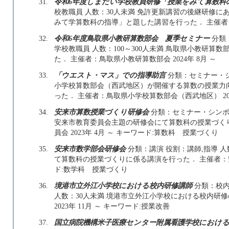
31.
令和6年度しまだい学校教員研修「授業をみて算数科
校教職員 人数：30人未満 免許更新講習の後継研修
みて学算数科の指導」と題した講習を行った． 主催者：島根
32.
令和6年度鳥取県小教研算数部会 夏季セミナー
分類
学校教職員 人数：100～300人未満 鳥取県小教研
た． 主催者：鳥取県小教研算数部会 2024年 8月 ～
33.
「ウエスト・マス」での指導助言
分類：セミナー・シ
小学校算数部会（西武地区）が開催する算数の授業力
った． 主催者：鳥取県小学校算数部会（西武地区） 2024年
34.
安来市算数授業づくり研修会
分類：セミナー・シンポジ
安来市教育委員会主題の研修会にて算数科の授業づく
員会 2023年 4月 ～ キーワード:算数科 授業づくり
35.
安来市数学部会研修会
分類：講演 役割：講師,指導 
て算数科の授業づくりに係る講演を行った． 主催者：安来
ド:数学科 授業づくり
36.
境港市立外江小学校における校内研修講師
分類：校内
人数：30人未満 境港市立外江小学校における校内研
2023年 11月 ～ キーワード:授業改善
37.
国立病院機構米子医療センター附属看護学校における