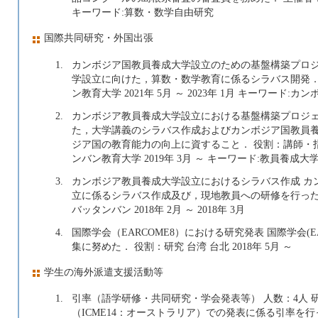
キーワード:算数・数学自由研究
国際共同研究・外国出張
1.
カンボジア国教員養成大学設立のための基盤構築プロジ
学設立に向けた，算数・数学教育に係るシラバス開発．
ン教育大学 2021年 5月 ～ 2023年 1月 キーワー
2.
カンボジア教員養成大学設立における基盤構築プロジェ
た，大学講義のシラバス作成およびカンボジア国教員
ジア国の教育能力の向上に資すること． 役割：講師・
ンバン教育大学 2019年 3月 ～ キーワード:教員養成
3.
カンボジア教員養成大学設立におけるシラバス作成 カンボ
立に係るシラバス作成及び，現地教員への研修を行った
バッタンバン 2018年 2月 ～ 2018年 3月
4.
国際学会（EARCOME8）における研究発表 国際学会(
集に努めた． 役割：研究 台湾 台北 2018年 5月 ～
学生の海外派遣支援活動等
1.
引率（語学研修・共同研究・学会発表等） 人数：4人
（ICME14：オーストラリア）での発表に係る引率を行った