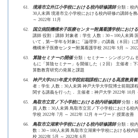
61.
境港市立外江小学校における校内研修講師
分類：校内
30人未満 境港市立小学校における校内研修の講師を務め
～ 2022年 11月
62.
国立病院機構米子医療センター附属看護学校における
講師 役割：講師 対象者：学生 人数：30～100人未
いて，第一学年を対象に「論理学」の講義（８回）に
機構米子医療センター附属看護学校 2022年 9月 ～ 202
63.
算陰セミナーの開催
分類：セミナー・シンポジウム 役
もに「算陰セミナー」を開催した（２回） 主催者：下村岳人 2
算数教育研究の発展と課題
64.
神戸大学2023年度大学院前期課程における高度教員
者：学生 人数：30人未満 神戸大学大学院博士前期
関する講義を行った． 主催者：神戸大学 2022年 10月
65.
鳥取市立宮ノ下小学校における校内研修講師
分類：校
員 人数：30人未満 鳥取市立宮ノ下小学校における校
学校 2022年 7月 ～ 2022年 12月 キーワード:授業改善
66.
鳥取市立湖東中学校における校内研修講師
分類：校内
数：30～100人未満 鳥取市立湖東中学校における校
校 2022年 5月 ～ 2022年 6月