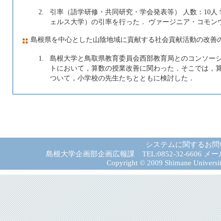
2.
引率（語学研修・共同研究・学会発表等） 人数：10人
ェルス大学）の引率を行った． ヴァージニア・コモン
島根県を中心とした山陰地域に貢献する社会貢献活動の改善
1.
島根大学と鳥取県教育委員会西部教育局とのコンソー
トにおいて，算数の授業改善に関わった．そこでは，
ついて，小学校の先生たちとともに検討した．
システムに関するお問
島根大学企画部企画広報課 TEL:0852-32-6606 メール:gad－
Copyright © 2009 Shimane University