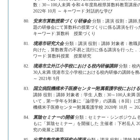
数：30～100人未満 令和４年度島根県算数科教育講
2022年 10月 ～ キーワード:対話的な学び
80.
安来市算数授業づくり研修会
分類：講演 役割：講師,
題の研修会にて算数科の授業づくりに係る講演を行った． 
キーワード:算数科 授業づくり
81.
境港市研究大会
分類：講演 役割：講師 対象者：教職員
向けた，算数教育の不易と流行に係る講演を行った． 主催
ワード:算数科授業 授業研究
82.
境港市立外江小学校における校内研修講師
分類：校内
30人未満 境港市立小学校における校内研修の講師を務め
～ 2021年 9月
83.
国立病院機構米子医療センター附属看護学校における
講師 役割：講師 対象者：学生 人数：30～100人未
いて，第一学年を対象に「論理学」の講義（８回）に
機構米子医療センター附属看護学校 2020年 10月 ～ 20
84.
算陰セミナーの開催
分類：セミナー・シンポジウム 役
もに「算陰セミナー」を開催した 主催者：下村岳人 2021年
究の発展と課題
85.
出雲市数学教育研究会講演
分類：講演 役割：講師 対象