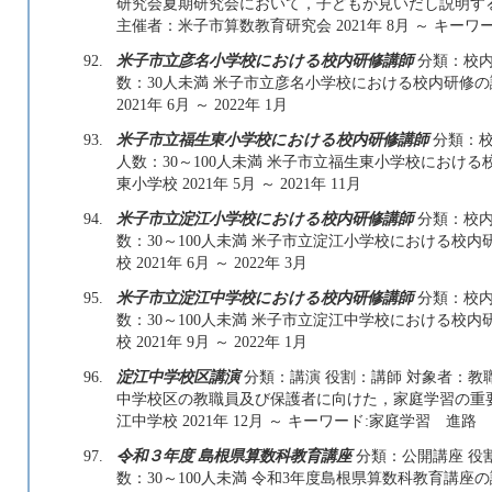
研究会夏期研究会において，子どもが見いだし説明す
主催者：米子市算数教育研究会 2021年 8月 ～ キ
92.
米子市立彦名小学校における校内研修講師
分類：校内
数：30人未満 米子市立彦名小学校における校内研修
2021年 6月 ～ 2022年 1月
93.
米子市立福生東小学校における校内研修講師
分類：校
人数：30～100人未満 米子市立福生東小学校におけ
東小学校 2021年 5月 ～ 2021年 11月
94.
米子市立淀江小学校における校内研修講師
分類：校内
数：30～100人未満 米子市立淀江小学校における校
校 2021年 6月 ～ 2022年 3月
95.
米子市立淀江中学校における校内研修講師
分類：校内
数：30～100人未満 米子市立淀江中学校における校
校 2021年 9月 ～ 2022年 1月
96.
淀江中学校区講演
分類：講演 役割：講師 対象者：教職
中学校区の教職員及び保護者に向けた，家庭学習の重
江中学校 2021年 12月 ～ キーワード:家庭学習 進路
97.
令和３年度 島根県算数科教育講座
分類：公開講座 役
数：30～100人未満 令和3年度島根県算数科教育講座の