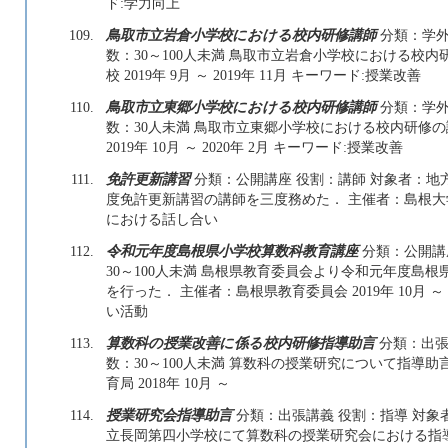
ド:学力向上
109.
鳥取市立岩倉小学校における校内研修講師
分類：学外
数：30～100人未満 鳥取市立岩倉小学校における校
校 2019年 9月 ～ 2019年 11月 キーワード:授業改善
110.
鳥取市立東郷小学校における校内研修講師
分類：学外
数：30人未満 鳥取市立東郷小学校における校内研修
2019年 10月 ～ 2020年 2月 キーワード:授業改善
111.
免許更新講習
分類：公開講座 役割：講師 対象者：地方
度免許更新講習の講師を三度務めた． 主催者：島根大学 201
における話し合い
112.
令和元年度島根県小学校算数科教育講座
分類：公開講
30～100人未満 島根県教育委員会より令和元年度島
を行った． 主催者：島根県教育委員会 2019年 10月 ～
い活動
113.
算数科の授業改善に係る校内研修指導助言
分類：出張
数：30～100人未満 算数科の授業研究について指導
育局 2018年 10月 ～
114.
授業研究会指導助言
分類：出張講義 役割：指導 対象者
立長岡第四小学校にて算数科の授業研究会における指