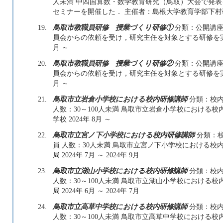
人未満 中四国算数・数学教育研究（鳥取）大会で発
セミナーを開催した． 主催者：島根大学教育学部下村研究室
19.
鳥取市教職員研修 授業づくり研修①
分類：公開講座 
員会からの依頼を受け，研究主任を対象とする研修を実施
月 ～
20.
鳥取市教職員研修 授業づくり研修②
分類：公開講座 
員会からの依頼を受け，研究主任を対象とする研修を実施し
月 ～
21.
鳥取市立岩倉小学校における校内研修講師
分類：校内
人数：30～100人未満 鳥取市立岩倉小学校における
学校 2024年 8月 ～
22.
鳥取市立宮ノ下小学校における校内研修講師
分類：校
員 人数：30人未満 鳥取市立宮ノ下小学校における校
局 2024年 7月 ～ 2024年 9月
23.
鳥取市立湖山小学校における校内研修講師
分類：校内
人数：30～100人未満 鳥取市立湖山小学校における
局 2024年 6月 ～ 2024年 7月
24.
鳥取市立高草中学校における校内研修講師
分類：校内
人数：30～100人未満 鳥取市立高草中学校における