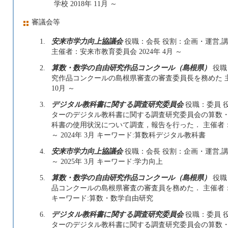
学校 2018年 11月 ～
審議会等
1.
安来市学力向上協議会
役職：会長 役割：企画・運営,
主催者：安来市教育委員会 2024年 4月 ～
2.
算数・数学の自由研究作品コンクール（島根県）
役職
究作品コンクールの島根県審査の審査委員長を務めた 主
10月 ～
3.
デジタル教科書に関する調査研究委員会
役職：委員 
ターのデジタル教科書に関する調査研究委員会の算数
科書の使用状況について調査，報告を行った． 主催者：公
～ 2024年 3月 キーワード:算数科デジタル教科書
4.
安来市学力向上協議会
役職：会長 役割：企画・運営,講師
～ 2025年 3月 キーワード:学力向上
5.
算数・数学の自由研究作品コンクール（島根県）
役職
品コンクールの島根県審査の審査員を務めた． 主催者：一
キーワード:算数・数学自由研究
6.
デジタル教科書に関する調査研究委員会
役職：委員 
ターのデジタル教科書に関する調査研究委員会の算数