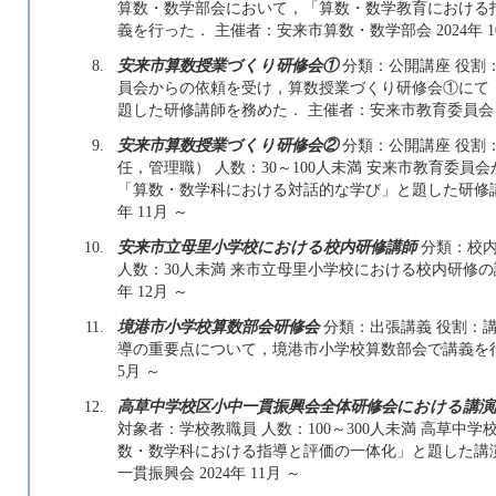
算数・数学部会において，「算数・数学教育における
義を行った． 主催者：安来市算数・数学部会 2024年 1
8.
安来市算数授業づくり研修会①
分類：公開講座 役割：
員会からの依頼を受け，算数授業づくり研修会①にて
題した研修講師を務めた． 主催者：安来市教育委員会 20
9.
安来市算数授業づくり研修会②
分類：公開講座 役割：
任，管理職） 人数：30～100人未満 安来市教育委
「算数・数学科における対話的な学び」と題した研修講師
年 11月 ～
10.
安来市立母里小学校における校内研修講師
分類：校内
人数：30人未満 来市立母里小学校における校内研修の講
年 12月 ～
11.
境港市小学校算数部会研修会
分類：出張講義 役割：講
導の重要点について，境港市小学校算数部会で講義を行っ
5月 ～
12.
高草中学校区小中一貫振興会全体研修会における講演
対象者：学校教職員 人数：100～300人未満 高草
数・数学科における指導と評価の一体化」と題した講
一貫振興会 2024年 11月 ～