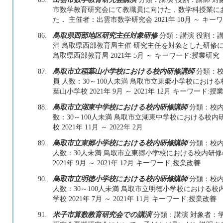
市数学教育研究会にて教職員に向けた，数学科授業にお
た． 主催者：出雲市数学研究会 2021年 10月 ～ キ
86.
鳥取県西部地区研究主任対象研修
分類：講演 役割：講
満 鳥取県西部教育局主催 研究主任を対象とした研修
鳥取県西部教育局 2021年 5月 ～ キーワード:授業研
87.
鳥取市立稲葉山小学校における校内研修講師
分類：校
員 人数：30～100人未満 鳥取市立東郷小学校にお
葉山小学校 2021年 9月 ～ 2021年 12月 キーワード:授
88.
鳥取市立湖東中学校における校内研修講師
分類：校内
数：30～100人未満 鳥取市立湖東中学校における校
校 2021年 11月 ～ 2022年 2月
89.
鳥取市立東郷小学校における校内研修講師
分類：校内
人数：30人未満 鳥取市立東郷小学校における校内研
2021年 9月 ～ 2021年 12月 キーワード:授業改善
90.
鳥取市立明徳小学校における校内研修講師
分類：校内
人数：30～100人未満 鳥取市立明徳小学校における
学校 2021年 7月 ～ 2021年 11月 キーワード:授業改善
91.
米子市算数教育研究会での講演
分類：講演 対象者：学