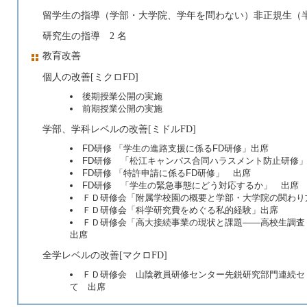
留学生の指導（学部・大学院、学年を問わない）非正規生（半
研究生の指導 2 名
教育改善
個人の改善[ミクロFD]
後期授業公開の実施
前期授業公開の実施
学部、学科レベルの改善[ミドルFD]
FD研修 「学生の進路支援に係るFD研修」出席
FD研修 「松江キャンパス合同ハラスメント防止研修
FD研修 「特許申請に係るFD研修」 出席
FD研修 「学生の緊急事態にどう対応するか」 出席
ＦＤ研修会「附属学校園の概要と学部・大学院の関わり
ＦＤ研修会「科学研究費をめぐる私的経験」出席
ＦＤ研修会「高大接続事業の現状と課題――高校生調査
出席
全学レベルの改善[マクロFD]
ＦＤ研修会 山陰教員研修センター先鋭研究部門連続セ
て 出席