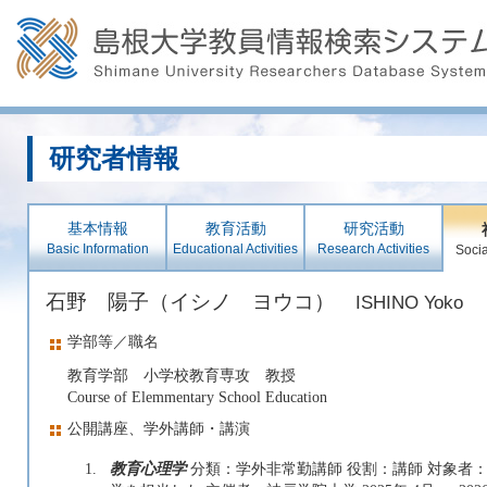
研究者情報
基本情報
教育活動
研究活動
Basic Information
Educational Activities
Research Activities
Socia
石野 陽子（イシノ ヨウコ）
ISHINO Yoko
学部等／職名
教育学部 小学校教育専攻 教授
Course of Elemmentary School Education
公開講座、学外講師・講演
1.
教育心理学
分類：学外非常勤講師 役割：講師 対象者：学