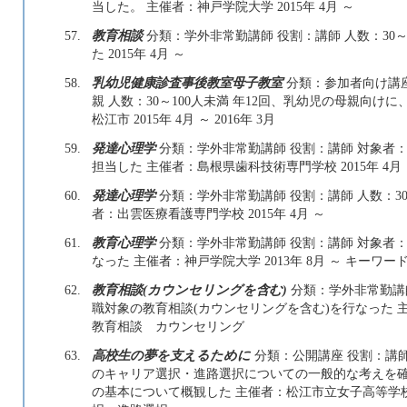
当した。 主催者：神戸学院大学 2015年 4月 ～
57.
教育相談
分類：学外非常勤講師 役割：講師 人数：30～
た 2015年 4月 ～
58.
乳幼児健康診査事後教室母子教室
分類：参加者向け講座
親 人数：30～100人未満 年12回、乳幼児の母親向
松江市 2015年 4月 ～ 2016年 3月
59.
発達心理学
分類：学外非常勤講師 役割：講師 対象者：学
担当した 主催者：島根県歯科技術専門学校 2015年 4月
60.
発達心理学
分類：学外非常勤講師 役割：講師 人数：30
者：出雲医療看護専門学校 2015年 4月 ～
61.
教育心理学
分類：学外非常勤講師 役割：講師 対象者：
なった 主催者：神戸学院大学 2013年 8月 ～ キーワー
62.
教育相談(カウンセリングを含む)
分類：学外非常勤講師
職対象の教育相談(カウンセリングを含む)を行なった 主催者
教育相談 カウンセリング
63.
高校生の夢を支えるために
分類：公開講座 役割：講師
のキャリア選択・進路選択についての一般的な考えを
の基本について概観した 主催者：松江市立女子高等学校 2