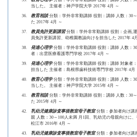
当した。 主催者：神戸学院大学 2017年 4月 ～
36.
教育相談
分類：学外非常勤講師 役割：講師 人数：30～
た 2017年 4月 ～
37.
教員免許更新講習
分類：学外非常勤講師 役割：企画,運営
員免許更新講習、幼稚園教諭向けを担当した 2017年 4月
38.
発達心理学
分類：学外非常勤講師 役割：講師 人数：30
者：出雲医療看護専門学校 2017年 4月 ～
39.
発達心理学
分類：学外非常勤講師 役割：講師 対象者：学
担当した 主催者：島根県歯科技術専門学校 2017年 4月
40.
教育心理学
分類：学外非常勤講師 役割：講師 人数：30
当した。 主催者：神戸学院大学 2015年 4月 ～
41.
教育相談
分類：学外非常勤講師 役割：講師 人数：30～
た 2015年 4月 ～
42.
乳幼児健康診査事後教室母子教室
分類：参加者向け講座
親 人数：30～100人未満 月1回、乳幼児の母親向け
松江市 2016年 4月 ～
43.
乳幼児健康診査事後教室母子教室
分類：参加者向け講座