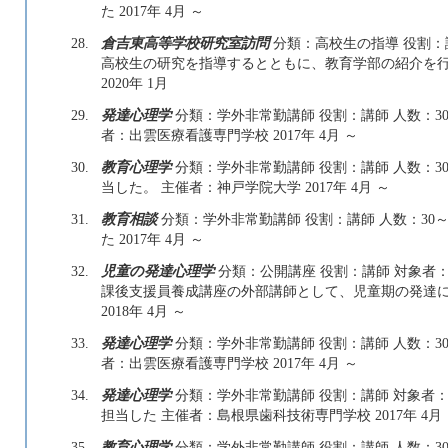
た 2017年 4月 ～
28.
倉吉東高等学校研究室訪問
分類：高校生の指導 役割：講
高校生の研究を指導するとともに、教育学部の紹介を行なっ
2020年 1月
29.
発達心理学
分類：学外非常勤講師 役割：講師 人数：30
者：出雲医療看護専門学校 2017年 4月 ～
30.
教育心理学
分類：学外非常勤講師 役割：講師 人数：30
当した。 主催者：神戸学院大学 2017年 4月 ～
31.
教育相談
分類：学外非常勤講師 役割：講師 人数：30～
た 2017年 4月 ～
32.
児童の発達心理学
分類：公開講座 役割：講師 対象者：一
課後支援員養成講座の外部講師として、児童期の発達に
2018年 4月 ～
33.
発達心理学
分類：学外非常勤講師 役割：講師 人数：30
者：出雲医療看護専門学校 2017年 4月 ～
34.
発達心理学
分類：学外非常勤講師 役割：講師 対象者：学
担当した 主催者：島根県歯科技術専門学校 2017年 4月
35.
教育心理学
分類：学外非常勤講師 役割：講師 人数：30