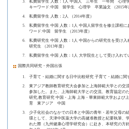
3.
私費留学生 人数：1人 中国人 三年生 一年間 心理学専攻学
キーワード:中国 留学生 心理学 卒業論文 （2015
4.
私費留学生 人数：2人 （2014年度）
5.
私費留学生 中国 人数：1人 中国人留学生を修士課程において受
ワード:中国 留学生 （2013年度）
6.
私費研究生 中国 人数：1人 中国からの研究生を受け入れた 2
研究生 （2013年度）
7.
私費留学生 中国 人数：1人 大学院生として受け入れている 20
国際共同研究・外国出張
1.
子育て・結婚に関する日中比較研究 子育て・結婚に関す
2.
東アジア教師教育研究大会参加と上海師範大学との交流
参加した。また、上海師範大学との交流、教育協定のた
研究,教育研究 中国・上海 上海・華東師範大学および上海師
育 東アジア 中国
3.
少子化社会のなかでの日本と中国の青年・若年父母の結
環として、天津中医薬大学の高健准教授と紀要執筆、
れた際（九州健康心理学研究会）に赴き、本研究の方針につ