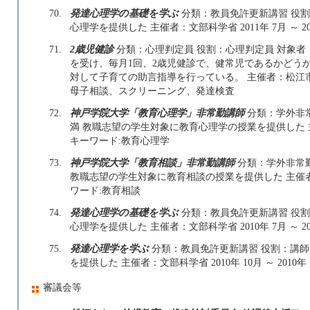
70.
発達心理学の基礎を学ぶ
分類：教員免許更新講習 役割：
心理学を提供した 主催者：文部科学省 2011年 7月 ～ 2
71.
2歳児健診
分類：心理判定員 役割：心理判定員 対象者：一
を受け、毎月1回、2歳児健診で、健常児であるかどう
対して子育ての助言指導を行っている。 主催者：松江市 201
母子相談、スクリーニング、発達検査
72.
神戸学院大学「教育心理学」非常勤講師
分類：学外非常
満 教職志望の学生対象に教育心理学の授業を提供した 主催者：
キーワード:教育心理学
73.
神戸学院大学「教育相談」非常勤講師
分類：学外非常勤
教職志望の学生対象に教育相談の授業を提供した 主催者：神戸学
ワード:教育相談
74.
発達心理学の基礎を学ぶ
分類：教員免許更新講習 役割：
心理学を提供した 主催者：文部科学省 2010年 7月 ～ 2
75.
発達心理学を学ぶ
分類：教員免許更新講習 役割：講師 
を提供した 主催者：文部科学省 2010年 10月 ～ 2010
審議会等