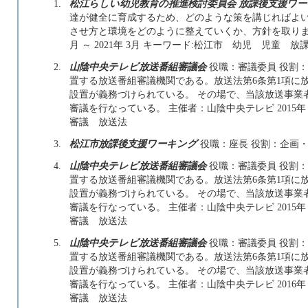
1.
松江らしい幼児教育の推進検討委員会 放課後支援ワ
達が健全に育成するため、どのような策を講じればよ
させ方と環境をどのように整えていくか、方針を取りまとめ
月 ～ 2021年 3月 キーワード:松江市 幼児 児童 放
2.
山陰中央テレビ放送番組審議会
役職：審議委員 役割
置する放送番組審議機関である。放送法第6条第1項に
設置が義務づけられている。 その場で、当該放送事業
審議を行なっている。 主催者：山陰中央テレビ 2015年 4
審議 放送法
3.
松江市放課後支援ワーキング
役職：座長 役割：企画・
4.
山陰中央テレビ放送番組審議会
役職：審議委員 役割
置する放送番組審議機関である。放送法第6条第1項に
設置が義務づけられている。 その場で、当該放送事業
審議を行なっている。 主催者：山陰中央テレビ 2015年 4
審議 放送法
5.
山陰中央テレビ放送番組審議会
役職：審議委員 役割
置する放送番組審議機関である。放送法第6条第1項に
設置が義務づけられている。 その場で、当該放送事業
審議を行なっている。 主催者：山陰中央テレビ 2016年 4
審議 放送法