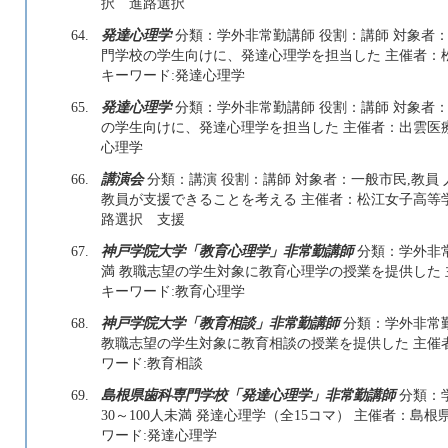
択 進路選択
64.
発達心理学
分類：学外非常勤講師 役割：講師 対象者：学
門学校の学生向けに、発達心理学を担当した 主催者：松江市歯科
キーワード:発達心理学
65.
発達心理学
分類：学外非常勤講師 役割：講師 対象者：学
の学生向けに、発達心理学を担当した 主催者：出雲医療看護
心理学
66.
講演会
分類：講演 役割：講師 対象者：一般市民,教員 
教員が支援できることを考える 主催者：松江女子高等学校 
路選択 支援
67.
神戸学院大学「教育心理学」非常勤講師
分類：学外非常
満 教職志望の学生対象に教育心理学の授業を提供した 主催者：
キーワード:教育心理学
68.
神戸学院大学「教育相談」非常勤講師
分類：学外非常勤
教職志望の学生対象に教育相談の授業を提供した 主催者：神戸学
ワード:教育相談
69.
島根県歯科専門学校「発達心理学」非常勤講師
分類：学
30～100人未満 発達心理学（全15コマ） 主催者：島根県歯科専
ワード:発達心理学