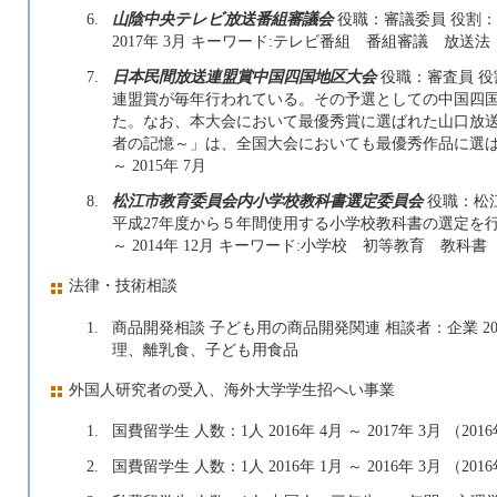
6.
山陰中央テレビ放送番組審議会
役職：審議委員 役割：番
2017年 3月 キーワード:テレビ番組 番組審議 放送法
7.
日本民間放送連盟賞中国四国地区大会
役職：審査員 役
連盟賞が毎年行われている。その予選としての中国四
た。なお、本大会において最優秀賞に選ばれた山口放送
者の記憶～」は、全国大会においても最優秀作品に選ばれた
～ 2015年 7月
8.
松江市教育委員会内小学校教科書選定委員会
役職：松
平成27年度から５年間使用する小学校教科書の選定を行な
～ 2014年 12月 キーワード:小学校 初等教育 教科書
法律・技術相談
1.
商品開発相談 子ども用の商品開発関連 相談者：企業 20
理、離乳食、子ども用食品
外国人研究者の受入、海外大学学生招へい事業
1.
国費留学生 人数：1人 2016年 4月 ～ 2017年 3月 （201
2.
国費留学生 人数：1人 2016年 1月 ～ 2016年 3月 （201