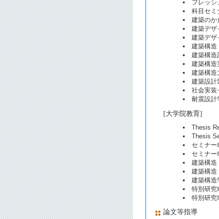
フレッシ
科目セミ
建築のか
建築デザ
建築デザ
建築構造
建築構造
建築構造
建築構造
建築設計製
社会実装
耐震設計
[大学院教育]
Thesis 
Thesis 
セミナーⅢ
セミナーⅣ
建築構造
建築構造
建築構造
特別研究Ⅲ
特別研究Ⅳ
論文等指導