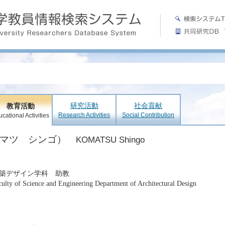
研究活動
社会貢献
教育活動
Research Activities
Social Contribution
cational Activities
コマツ シンゴ）
KOMATSU Shingo
築デザイン学科 助教
aculty of Science and Engineering Department of Architectural Design