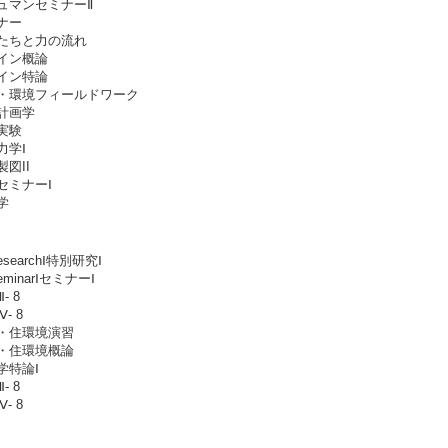
ュマンセミナーⅡ
ナー
たちと力の流れ
イン概論
イン特論
・環境フィールドワーク
計画学
実験
力学Ⅰ
図II
セミナーⅠ
学
ResearchⅠ特別研究Ⅰ
SeminarⅠセミナーⅠ
- 8
- 8
・住環境演習
・住環境概論
学特論Ⅰ
- 8
- 8