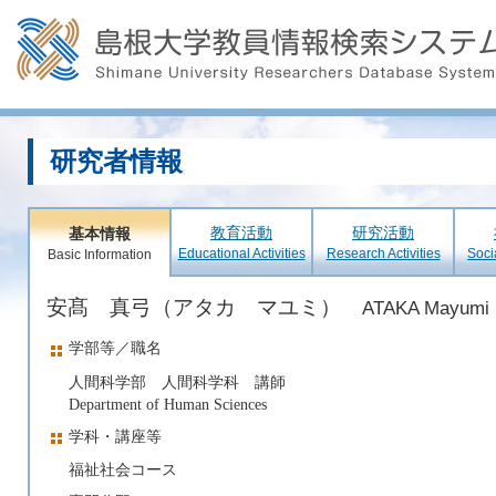
研究者情報
教育活動
研究活動
基本情報
Educational Activities
Research Activities
Soci
Basic Information
安髙 真弓（アタカ マユミ）
ATAKA Mayumi
学部等／職名
人間科学部 人間科学科 講師
Department of Human Sciences
学科・講座等
福祉社会コース