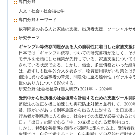
専門分野
人文・社会 / 社会福祉学
専門分野キーワード
依存問題のある人と家族の支援、出所者支援、ソーシャルサ
研究テーマ
ギャンブル等依存問題がある人の脆弱性に着目した家族支援
日本では「ギャンブル依存」ついての研究蓄積が乏しく、そ
モデルを念頭にした施策が先行している。家族支援について
されている状況である。しかし、借金、多重債務といった経
は、必ずしも医学的介入を要さず、物質使用障がい対策とは
個別に異なる当事者の背景、問題化に至る脆弱性（ヴァルネ
援のあり方について探求する。
研究分野:社会福祉学 (個人研究) 2021年 ～ 2024年
受刑中から出所後の社会復帰を計画するための支援ツール開
監獄法の改正を機に加速した再犯防止対策と並行して、200
齢、障がいがあって刑事施設から出る人に対する「出口支援
行為者が刑務所に入る前に、社会内での支援が必要であると
口」「出口」の間である「中」の支援にあたる受刑中には、
しかし、特別改善指導の類型が6類型に限られる上、受講者数
生活では、自分で考えること、自ら判断して自発的に行動す