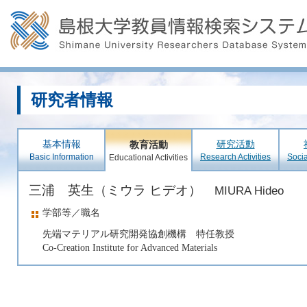
研究者情報
基本情報
研究活動
教育活動
Basic Information
Research Activities
Socia
Educational Activities
三浦 英生（ミウラ ヒデオ）
MIURA Hideo
学部等／職名
先端マテリアル研究開発協創機構 特任教授
Co-Creation Institute for Advanced Materials