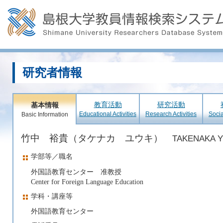
研究者情報
教育活動
研究活動
基本情報
Educational Activities
Research Activities
Socia
Basic Information
竹中 裕貴（タケナカ ユウキ）
TAKENAKA Y
学部等／職名
外国語教育センター 准教授
Center for Foreign Language Education
学科・講座等
外国語教育センター