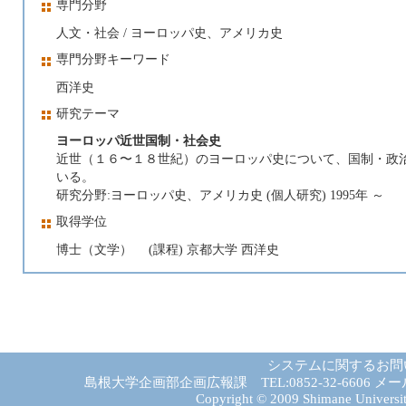
専門分野
人文・社会 / ヨーロッパ史、アメリカ史
専門分野キーワード
西洋史
研究テーマ
ヨーロッパ近世国制・社会史
近世（１６〜１８世紀）のヨーロッパ史について、国制・政
いる。
研究分野:ヨーロッパ史、アメリカ史 (個人研究) 1995年 ～
取得学位
博士（文学） (課程) 京都大学 西洋史
システムに関するお問
島根大学企画部企画広報課 TEL:0852-32-6606 メール:gad－
Copyright © 2009 Shimane University