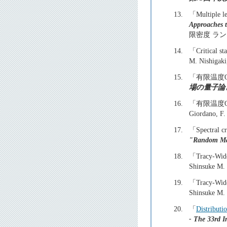
13.
「Multiple le
Approaches t
限密度 ラ
14.
「Critical st
M. Nishigaki,
15.
「有限温度Q
場の量子論
16.
「有限温度QC
Giordano, F. 
17.
「Spectral cr
"Random Matr
18.
「Tracy-Widom
Shinsuke M.
19.
「Tracy-Widom
Shinsuke M.
20.
「
Distributi
- The 33rd I