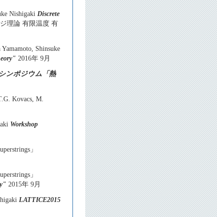
uke Nishigaki
Discrete
ージ理論 有限温度 有
ya Yamamoto, Shinsuke
heory"
2016年 9月
シンポジウム「熱
ovacs, M.
gaki
Workshop
superstrings」
superstrings」
y"
2015年 9月
higaki
LATTICE2015