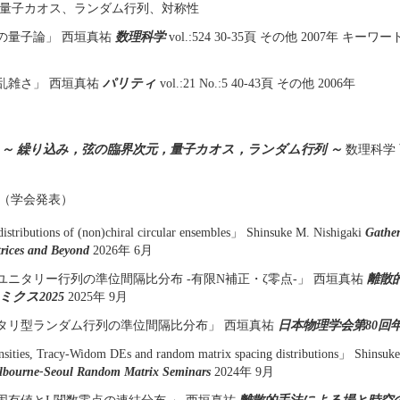
:量子カオス、ランダム行列、対称性
の量子論」 西垣真祐
数理科学
vol.:524 30-35頁 その他 2007年 キ
乱雑さ」 西垣真祐
パリティ
vol.:21 No.:5 40-43頁 その他 2006年
）
 ～ 繰り込み，弦の臨界次元，量子カオス，ランダム行列 ～
数理科学 西
（学会発表）
istributions of (non)chiral circular ensembles」 Shinsuke M. Nishigaki
Gather
ices and Beyond
2026年 6月
ユニタリー行列の準位間隔比分布 -有限N補正・ζ零点-」 西垣真祐
離散
クス2025
2025年 9月
タリ型ランダム行列の準位間隔比分布」 西垣真祐
日本物理学会第80回
sities, Tracy-Widom DEs and random matrix spacing distributions」 Shinsuke
elbourne-Seoul Random Matrix Seminars
2024年 9月