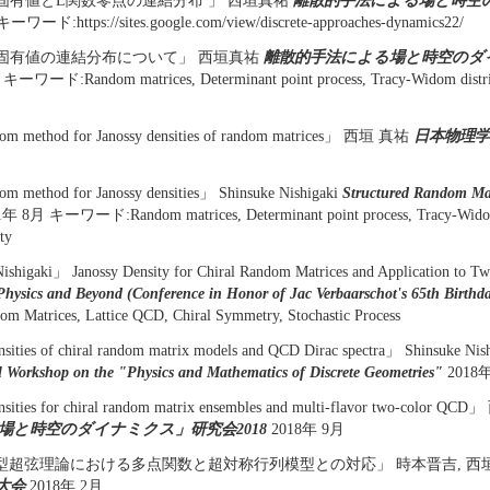
固有値とL関数零点の連結分布 」 西垣真祐
離散的手法による場と時空の
ワード:https://sites.google.com/view/discrete-approaches-dynamics22/
固有値の連結分布について」 西垣真祐
離散的手法による場と時空のダイ
ーワード:Random matrices, Determinant point process, Tracy-Widom distrib
m method for Janossy densities of random matrices」 西垣 真祐
日本物理学
m method for Janossy densities」 Shinsuke Nishigaki
Structured Random Ma
年 8月 キーワード:Random matrices, Determinant point process, Tracy-Widom 
ty
ishigaki」 Janossy Density for Chiral Random Matrices and Application to 
hysics and Beyond (Conference in Honor of Jac Verbaarschot's 65th Birthd
Matrices, Lattice QCD, Chiral Symmetry, Stochastic Process
sities of chiral random matrix models and QCD Dirac spectra」 Shinsuke Nis
l Workshop on the "Physics and Mathematics of Discrete Geometries"
2018
nsities for chiral random matrix ensembles and multi-flavor two-color 
場と時空のダイナミクス」研究会2018
2018年 9月
IA型超弦理論における多点関数と超対称行列模型との対応」 時本晋吉, 西
大会
2018年 2月