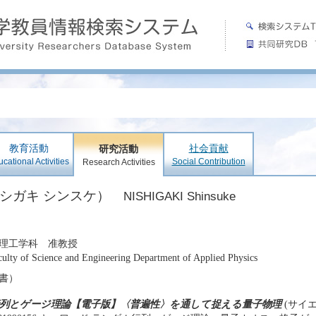
教育活動
社会貢献
研究活動
cational Activities
Social Contribution
Research Activities
ニシガキ シンスケ）
NISHIGAKI Shinsuke
理工学科 准教授
aculty of Science and Engineering Department of Applied Physics
書）
列とゲージ理論【電子版】〈普遍性〉を通して捉える量子物理
(サイエ