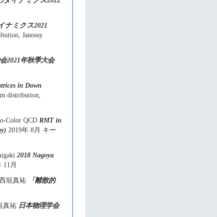
ダイナミクス2022
ナミクス2021
ution, Janossy
会2021年秋季大会
trices in Down
distribution,
Two-Color QCD
RMT in
ay)
2019年 8月 キー
higaki
2018 Nagoya
年 11月
QCD」 西垣真祐
「離散的
垣真祐
日本物理学会