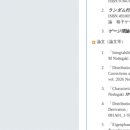
ISBN:9
2.
ランダム行
ISBN:4
論 格子ゲ
3.
ゲージ理論
論文（論文等）
1.
「Integrabili
M Nishigaki
2.
「Distributio
Corrections
vol.:2026
3.
「Characteriz
Nishigaki
JP
4.
「Distributio
Derivation」
081A01_1-
5.
「Eigenphase 