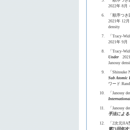
5.
「順序つき
2022年 8月 キー
6.
「順序つき
2021年 12月 キ
density
7.
「Tracy-Wido
2021年 9月
8.
「Tracy-Wido
Under
2021
Janossy densi
9.
「Shinsuke N
Sub Atomic P
ワード:Random 
10.
「Janossy den
Internationa
11.
「Janossy de
手法による
12.
「2次元I
第73回年次