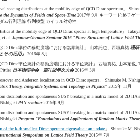
vel spacing distributions at the mobility edge of QCD Dirac spectrum」 Shins
o the Dynamics of Fields and Space-Time
2017年 9月 キーワード:格子ゲ
ンダム行列理論 行列模型 カイラル対称性
atistics at the mobility edge of QCD Dirac spectra at high temperature」 Taku
 et al.
Japanese-German Seminar 2016 "Phase Structure of Lattice Field T
CD Dirac準位の移動度端における臨界統計」 山本託也、西垣真祐
理研
とその応用」
2016年 8月
D Dirac準位統計の移動度端における準位統計」 西垣真祐, 山本拓也, T.G. K
Pittler
日本物理学会 第71回年次大会
2016年 3月
ossover and Anderson localization in QCD Dirac spectra」 Shinsuke M. Nishi
ix Theory, Integrable Systems, and Topology in Physics"
2015年 11月
 distribution and spontaneous SUSY breaking in a matrix model of 2D IIA 
 Nishigaki
PAN seminar
2015年 9月
 distribution and spontaneous SUSY breaking in a matrix model of 2D IIA 
 Nishigaki
Program "Foundations and Applications of Random Matrix Theor
on of the k-th smallest Dirac operator eigenvalue : an update
」 Shinsuke M. Nis
nternational Symposium on Lattice Field Theory
2015年 7月