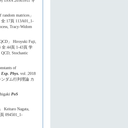
月 ISSN:20503911 キ
 of random matrices」
11 全:17頁 113A01_1-
ess, Tracy-Widom
or QCD」 Hiroyuki Fuji,
:53 全:44頁 1-43頁 学
CD, Stochastic
nstants of
 Exp. Phys.
vol.:2018
度 ランダム行列理論 カ
shigaki
PoS
」 Keitaro Nagata,
2頁 094501_1-