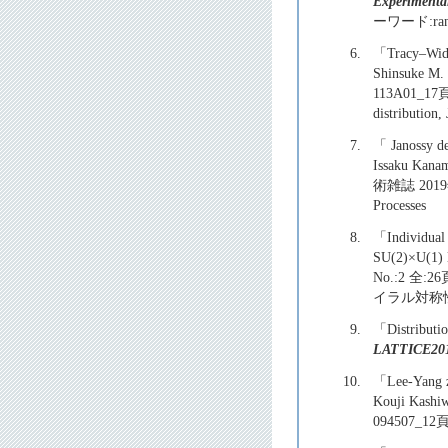
Experimental
ーワード:rando
6.
「Tracy–Widom
Shinsuke M.
113A01_17頁
distribution,
7.
「 Janossy de
Issaku Kanam
術雑誌 2019年 
Processes
8.
「Individual 
SU(2)×U(1) 
No.:2 全
イラル対称
9.
「Distributio
LATTICE20
10.
「Lee-Yang ze
Kouji Kashiw
094507_1