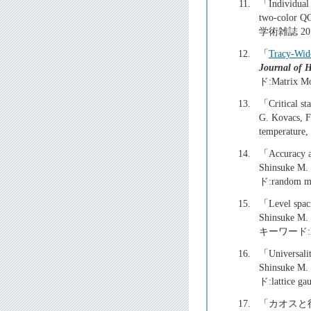
11.
「Individual 
two-color 
学術雑誌 20
12.
「
Tracy-Wido
Journal of 
ド:Matrix Mod
13.
「Critical st
G. Kovacs, F
temperature, 
14.
「Accuracy an
Shinsuke M.
ド:random ma
15.
「Level spaci
Shinsuke M.
キーワード:latti
16.
「Universalit
Shinsuke M.
ド:lattice ga
17.
「カオスと