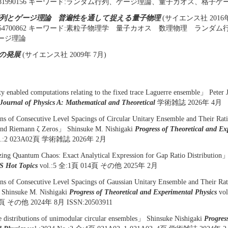
784781990156 キーワード:ランダム行列、ゲージ理論、量子カオス、格子
列とゲージ理論 普遍性を通して捉える量子物理
(サイエンス社 2016年
910054700862 キーワード:素粒子物理学 量子カオス 数理物理 ラン
ージ理論
の発展
(サイエンス社 2009年 7月)
ty enabled computations relating to the fixed trace Laguerre ensemble」 Peter J
Journal of Physics A: Mathematical and Theoretical
学術雑誌 2026年 4月
ns of Consecutive Level Spacings of Circular Unitary Ensemble and Their Rati
 and Riemann ζ Zeros」 Shinsuke M. Nishigaki
Progress of Theoretical and Ex
 No.:2 023A02頁 学術雑誌 2026年 2月
ing Quantum Chaos: Exact Analytical Expression for Gap Ratio Distribution
S Hot Topics
vol.:5 全:1頁 014頁 その他 2025年 2月
ns of Consecutive Level Spacings of Gaussian Unitary Ensemble and Their Rati
 Shinsuke M. Nishigaki
Progress of Theoretical and Experimental Physics
vo
9頁 その他 2024年 8月 ISSN:20503911
distributions of unimodular circular ensembles」 Shinsuke Nishigaki
Progres