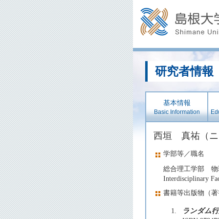
研究者情報
基本情報
Basic Information
Edu
西垣 真祐（
学部等／職名
総合理工学部 物
Interdisciplinary F
書籍等出版物（著
1.
ランダム行