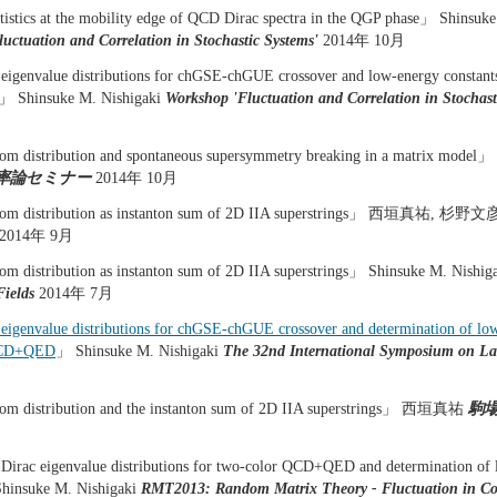
atistics at the mobility edge of QCD Dirac spectra in the QGP phase」 Shinsuk
uctuation and Correlation in Stochastic Systems'
2014年 10月
eigenvalue distributions for chGSE-chGUE crossover and low-energy constan
y」 Shinsuke M. Nishigaki
Workshop 'Fluctuation and Correlation in Stochast
m distribution and spontaneous supersymmetry breaking in a matrix m
率論セミナー
2014年 10月
om distribution as instanton sum of 2D IIA superstrings」 西垣真祐, 杉野
2014年 9月
 distribution as instanton sum of 2D IIA superstrings」 Shinsuke M. Nishig
Fields
2014年 7月
 eigenvalue distributions for chGSE-chGUE crossover and determination of low
QCD+QED
」 Shinsuke M. Nishigaki
The 32nd International Symposium on Lat
m distribution and the instanton sum of 2D IIA superstrings」 西垣真祐
駒
Dirac eigenvalue distributions for two-color QCD+QED and determination of
Shinsuke M. Nishigaki
RMT2013: Random Matrix Theory - Fluctuation in Co