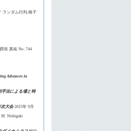
ーワード:ランダム行列,格子
垣 真祐 No.:744
ing Advances in
的手法による場と時
年次大会
2025年 9月
 M. Nishigaki