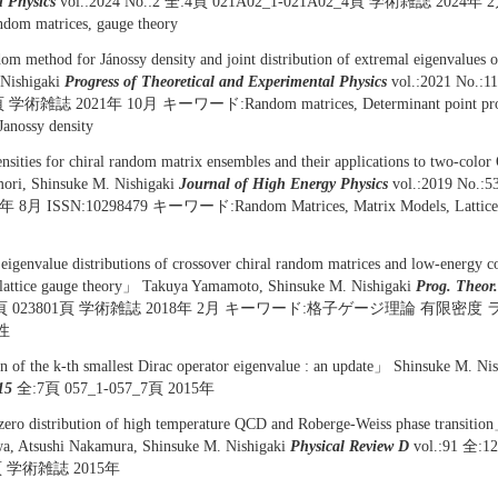
 Physics
vol.:2024 No.:2 全:4頁 021A02_1-021A02_4頁 学術雑誌 2024年 2
m matrices, gauge theory
 method for Jánossy density and joint distribution of extremal eigenvalues
 Nishigaki
Progress of Theoretical and Experimental Physics
vol.:2021 No.:
 学術雑誌 2021年 10月 キーワード:Random matrices, Determinant point proc
 Janossy density
nsities for chiral random matrix ensembles and their applications to two-col
ori, Shinsuke M. Nishigaki
Journal of High Energy Physics
vol.:2019 No.
8月 ISSN:10298479 キーワード:Random Matrices, Matrix Models, Lattice Q
eigenvalue distributions of crossover chiral random matrices and low-energy co
lattice gauge theory」 Takuya Yamamoto, Shinsuke M. Nishigaki
Prog. Theor.
:26頁 023801頁 学術雑誌 2018年 2月 キーワード:格子ゲージ理論 有限密
性
n of the k-th smallest Dirac operator eigenvalue : an update」 Shinsuke M. Ni
15
全:7頁 057_1-057_7頁 2015年
ro distribution of high temperature QCD and Roberge-Weiss phase transition
a, Atsushi Nakamura, Shinsuke M. Nishigaki
Physical Review D
vol.:91 全:1
2頁 学術雑誌 2015年