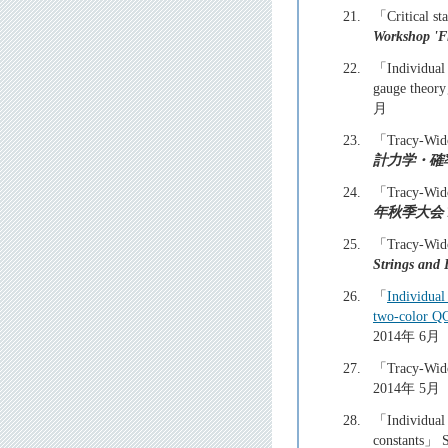
21.
「Critical st
Workshop 'Fl
22.
「Individual 
gauge theor
月
23.
「Tracy-Wido
計力学・確
24.
「Tracy-Wid
年秋季大会
25.
「Tracy-Widom
Strings and 
26.
「
Individual
two-color 
2014年 6月
27.
「Tracy-Wido
2014年 5月
28.
「Individual 
constants」 