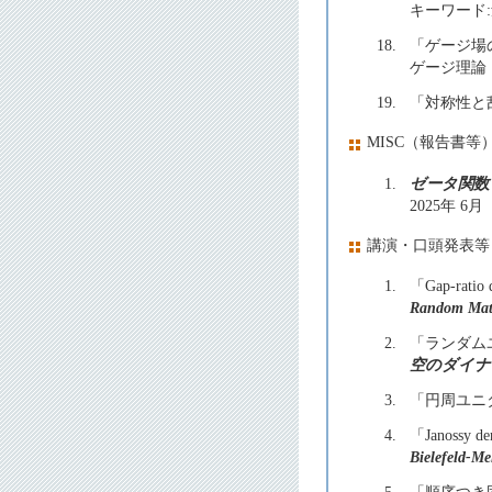
キーワード
18.
「ゲージ場
ゲージ理論
19.
「対称性と
MISC（報告書等
1.
ゼータ関数
2025年 6月
講演・口頭発表等
1.
「Gap-ratio d
Random Matr
2.
「ランダム
空のダイナミ
3.
「円周ユニ
4.
「Janossy den
Bielefeld-M