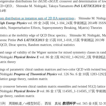
eigenvalue distributions for chGSE-chGUE crossover and determination of low
QCD+QED」 Shinsuke M. Nishigaki, Takuya Yamamoto
PoS LATTICE2014
全:
14年
m distribution as instanton sum of 2D IIA superstrings
」 Shinsuke M. Nishiga
High Energy Physics
vol.:09 全:24頁 104_1-104_24頁 学術雑誌 2014年 IS
els, Nonperturbative Effects, Supersymmetry Breaking, M(atrix) Theories
atistics at the mobility edge of QCD Dirac spectra」 Shinsuke M. Nishigaki, M
erenc Pittler
PoS LATTICE2013
全:15頁 018_1-018_15頁 学術雑誌 2013年
QCD, Dirac spectra, Random matrices, critical statistics
d range of validity of the Wigner surmise for mixed symmetry classes in ra
 Nishigaki
Physical Review E
vol.:86 全:2頁 062102_1-062102_2頁 学術
trix theory
ngs of parametric chiral random matrices and two-color QCD with twisted b
 Nishigaki
Progress of Theoretical Physics
vol.:126 No.:6 全:10頁 1283-1
ce gauge theory, random matrix
y crossover between chiral random matrix ensembles and twisted SU(2) lattice
 Nishigaki
Physical Review D
vol.:86 全:17頁 114505_1-114505_17頁 
uge theory, random matrix
行列 周期軌道／σ模型対応」 西垣 真祐
数理科学
vol.:565 全:8頁 3