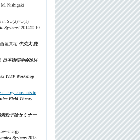
e M. Nishigaki
ts in SU(2)×U(1)
ic Systems'
2014年 10
odel」 西垣真祐
中央大 統
文彦
日本物理学会2014
aki
YITP Workshop
-energy constants in
tice Field Theory
場素粒子論セミナー
 low-energy
mplex Systems
2013