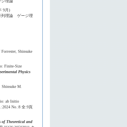
ゲージ理論
 9月)
ダム行列理論 ゲージ理
 Forrester, Shinsuke
o: Finite-Size
perimental Physics
」 Shinsuke M.
o: ab Initio
l.:2024 No.:8 全:9頁
s of Theoretical and