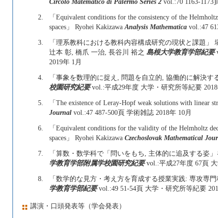
Circolo Matematico di Palermo Series 2
vol.:70 1163-117
2.
「Equivalent conditions for the consistency of the Helmhol
spaces」 Ryohei Kakizawa
Analysis Mathematica
vol.:47 
3.
「理系教科における教科内容構成研究の現状と課題」 塚田 真也
辻本 彰, 橋爪 一治, 長谷川 裕之
島根大学教育学部紀要
2019年 1月
4.
「事象を数理的に捉え, 問題を自立的, 協働的に解決す
校園研究紀要
vol.:平成29年度 大学・研究所等紀要 2018
5.
「The existence of Leray-Hopf weak solutions with linear 
Journal
vol.:47 487-500頁 学術雑誌 2018年 10月
6.
「Equivalent conditions for the validity of the Helmholtz 
spaces」 Ryohei Kakizawa
Czechoslovak Mathematical Jour
7.
「算数・数学科で「問いをもち, 主体的に追及する姿」を
学教育学部附属学校園研究紀要
vol.:平成27年度 67頁
8.
「数学的な見方・考え方を育成する授業実践: 専攻専門
学教育学部紀要
vol.:49 51-54頁 大学・研究所等紀要 20
講演・口頭発表等（学会発表）