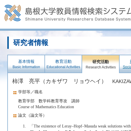
研究者情報
基本情報
教育活動
研究活動
Basic Information
Educational Activities
Socia
Research Activities
柿澤 亮平（カキザワ リョウヘイ）
KAKIZA
学部等／職名
教育学部 数学科教育専攻 講師
Course of Mathematics Education
論文（論文等）
1.
「The existence of Leray–Hopf–Masuda weak solutions with