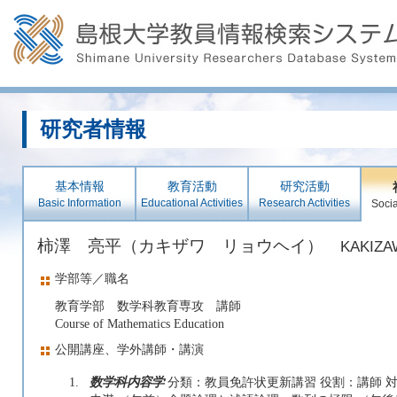
研究者情報
基本情報
教育活動
研究活動
Basic Information
Educational Activities
Research Activities
Socia
柿澤 亮平（カキザワ リョウヘイ）
KAKIZA
学部等／職名
教育学部 数学科教育専攻 講師
Course of Mathematics Education
公開講座、学外講師・講演
1.
数学科内容学
分類：教員免許状更新講習 役割：講師 対