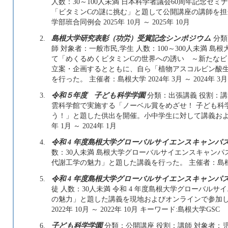
人数：30～100人未満 日本科学者議会60周年記念セ
「ビタミンCの謎に挑む」と題して公開講座の講師を担
学部班合同例会 2025年 10月 ～ 2025年 10月
2.
島根大学研究表彰（功労）受賞記念シンポジウム
分類
師 対象者：一般市民,学生 人数：100～300人未満
て「めくるめくビタミンCの世界への誘い ～新たなビ
立案・企画するとともに、自ら「植物アスコルビン酸
を行った。 主催者：島根大学 2024年 3月 ～ 2024年 3月
3.
令和５年度 子ども科学学園
分類：出張講義 役割：講師
雲科学館で実施する「ノーベル賞をめざせ！ 子ども科
う！」と題した供出を開催。小中学生に対して講義および
年 1月 ～ 2024年 1月
4.
令和 4 年度島根大学グローバルサイエンスキャンパ
数：30人未満 島根大学グローバルサイエンスキャン
代謝工学の魅力」と題した講義を行った。 主催者：島根大学 20
5.
令和 4 年度島根大学グローバルサイエンスキャンパ
徒 人数：30人未満 令和 4 年度島根大学グローバル
の魅力」と題した講義を現地およびオンラインで参加し
2022年 10月 ～ 2022年 10月 キーワード:島根大学GSC
6.
子ども科学学園
分類：公開講座 役割：講師 対象者：児