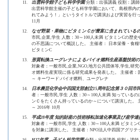
11.
出雲科学館子ども科学学園
分類：出張講義 役割：講師,
出雲科学館主催の子ども科学学園において、島根県内
れてみよう！」というタイトルで講演および実習を行った。 主
11月
12.
なぜ野菜・果物にビタミンＣが豊富に含まれている
市民,企業,学生 人数：30～100人未満 ビタミンCの
の不思議について概説した。 主催者： 日本栄養・食糧学会 
ビタミンC
13.
形質転換ユーグレナによるバイオ燃料生産基盤技術の
対象者：一般市民,企業,NGO,地方公共団体等,学生,研究
オ燃料生産実現に係る研究成果を発表した。 主催者：国立
～ キーワード:バイオ燃料、ユーグレナ
14.
日本農芸化学会中四国支部創立15周年記念第３０回市
者：一般市民,学生 人数：30～100人未満 知ってい
ンＣをたくさん持っているのか～について講演した。 主催
～ 2016年 10月
15.
平成28年度 知的財産の技術移転加速化事業及び産学
対象者：一般市民,学生 人数：30～100人未満 ビタ
を対象に講演した。 主催者：NPO法人中四国アグリテック 201
16.
H27年度 子ども科学学園
分類：出張講義 役割：講師 