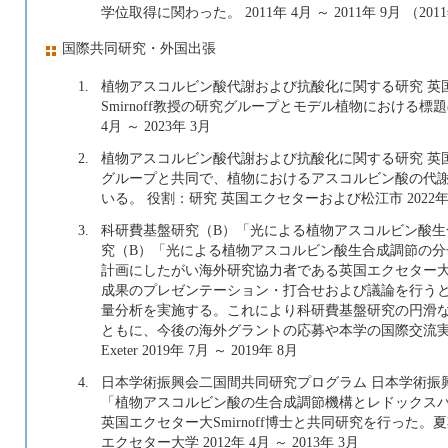
学位取得に関わった。 2011年 4月 ～ 2011年 9月 （20
国際共同研究・外国出張
1.
植物アスコルビン酸代謝および抗酸化に関する研究 英国エ
Smirnoff教授の研究グループとモデル植物における標
4月 ～ 2023年 3月
2.
植物アスコルビン酸代謝および抗酸化に関する研究 英国エクセタ
グループと共同で、植物におけるアスコルビン酸の代
いる。 役割：研究 英国エクセターおよび松江市 2022年 4月
3.
科研費基盤研究（B）「光による植物アスコルビン酸生
究（B）「光による植物アスコルビン酸生合成調節の
計画にしたがい海外研究協力者である英国エクセター大Nich
成果のプレゼンテーション・打合せおよび議論を行う
量分析を実施する。これにより科研費基盤研究の円滑
ともに、今後の海外グラントの応募や本学の国際交流実績にも寄与
Exeter 2019年 7月 ～ 2019年 8月
4.
日本学術振興会二国間共同研究プログラム 日本学術振
「植物アスコルビン酸の生合成調節機構とレドックス
英国エクセター大Smirnoff博士と共同研究を行った
エクセター大学 2012年 4月 ～ 2013年 3月