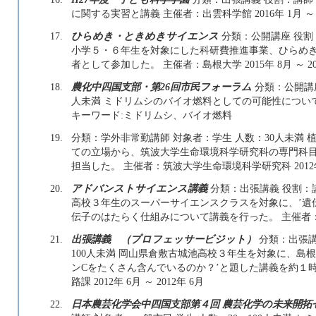
に関する実習と講義 主催者：出雲科学館 2016年 1月 ～
17.
ひらめき・ときめきサイエンス
分類：公開講座 役割
小学５・６年生を対象にした科研費推進事業、ひらめ
者として参加した。 主催者：島根大学 2015年 8月 ～ 20
18.
農化中四国支部・第26回市民フォーラム
分類：公開講座
人未満 ミドリムシのバイオ燃料としての可能性について講演
キーワード:ミドリムシ、バイオ燃料
19.
分類：学外非常勤講師 対象者：学生 人数：30人未満
ての立場から、筑波大学生命環境科学研究科の専門科目
担当した。 主催者：筑波大学生命環境科学研究科 2012年 12
20.
アドバンストサイエンス講義
分類：出張講義 役割：講
高校３年生のスーパーサイエンスクラスを対象に、’遺
伝子のはたらく仕組みについて講義を行った。 主催者：島根県
21.
出張講義 （プロフェッサービジット）
分類：出張講
100人未満 岡山県倉敷古城池高校３年生を対象に、島
ンCをたくさん含んでいるのか？’と題した講義を約１
路課 2012年 6月 ～ 2012年 6月
22.
日本農芸化学会中四国支部第４回 農芸化学の未来開拓