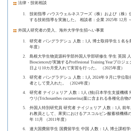
法律・技術相談
1.
技術指導 ハウスウェルネスフーズ（株）および（株）
する技術指導を実施した。 相談者：企業 2025年 12月 ～ 
外国人研究者の受入、海外大学学生招へい事業
1.
研究者 バングラデシュ 人数：1人 博士取得学生１名を
年度）
2.
島根大学生物資源科学部外国人学部研修生 学生 英国 人数：1人 英国Ca
Biosciencesが実施するProffesional Training Ye
日より10カ月受入れて実習を行った。 （2025年度）
3.
研究者 バングラデシュ 人数：1人 2024年９月に学位取得し
者として受入れた。 （2024年度）
4.
研究者 ナイジェリア 人数：1人 (独)日本学生支援機
ウリ(Trichosanthes cucumerina)葉に含まれる
5.
外国人特別研究員 研究者 ナイジェリア 人数：1人 前
れ教員として、果実におけるアスコルビン酸蓄積機構の解明に
年 11月 （2011年度）
6.
連大国費留学生 国費留学生 中国 人数：1人 博士課