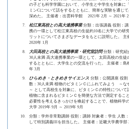
の子ども科学学園において、小学生と中学生を対象に
ミンCについて話をするとともに、簡単な実験を通じて
深めた。 主催者：出雲科学館 2021年 2月 ～ 2021年 
7.
松江東高校との高大連携事業
分類：出張講義 役割：講
携の一環として松江東高校の生徒約10名に大学での研
リットについてさまざなデータをもとに説明した。 主催者：
2020年 1月
8.
大田高校との高大連携事業・研究室訪問
分類：研究紹介
30人未満 高大連携事業の一環として、太田高校の生
するとともに、大学生との交流を行った。 主催者：島根県立大
年 3月
9.
ひらめき・ときめきサイエンス
分類：公開講座 役割：
数：30人未満 植物のビタミンＣにふれてみよう ～
～ として高校生を対象に、ビタミンＣの特性について
植物に含まれるビタミンＣを簡便な方法で測定するこ
必要性を考えるきっかけを喚起することで、植物科学の
大学 2019年 9月 ～ 2019年 9月
10.
分類：学外非常勤講師 役割：講師 対象者：学生 人数：
して特別講義IIIを担当した。 主催者：近畿大学農学部 2018