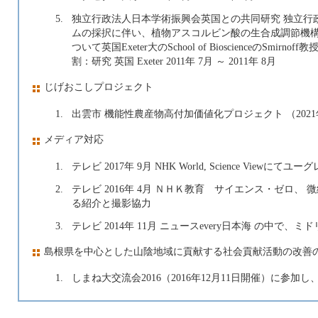
5.
独立行政法人日本学術振興会英国との共同研究 独立行
ムの採択に伴い、植物アスコルビン酸の生合成調節機
ついて英国Exeter大のSchool of BioscienceのS
割：研究 英国 Exeter 2011年 7月 ～ 2011年 8月
じげおこしプロジェクト
1.
出雲市 機能性農産物高付加価値化プロジェクト （202
メディア対応
1.
テレビ 2017年 9月 NHK World, Science V
2.
テレビ 2016年 4月 ＮＨＫ教育 サイエンス・ゼロ
る紹介と撮影協力
3.
テレビ 2014年 11月 ニュースevery日本海 の中で、
島根県を中心とした山陰地域に貢献する社会貢献活動の改善
1.
しまね大交流会2016（2016年12月11日開催）に参