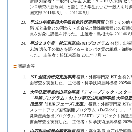
講師 対象者：一般市民,学生 人数：30～100人未満
ンＣ研究の新展開、と題して大学生および一般人を対象
国支部 2011年 5月 ～ 2011年 5月
23.
平成23年度島根大学教員免許状更新講習
分類：その他 
満 光と生物との関わり～光合成と活性酸素種との密接
員を対象に講義を行った。 主催者：島根大学 2011年 8
24.
平成２３年度 松江東高校SSHプログラム
分類：出張講
未満 遺伝子の働きを調べる～タンパク質の組織・細胞
った。 主催者：松江東高校 2011年 7月 ～
審議会等
1.
JST 創発的研究支援事業
役職：外部専門家 JST 創発
面審査を実施した。 主催者：科学技術振興機構 2025年 4月 
2.
大学発新産業創出基金事業「ディープテック・スタートア
「早暁プログラム」および研究成果展開事業 大学発新
推進型「SBIRフェーズ1支援」
役職：外部専門家 JS
スタートアップ国際展開プログラム（D-Global）」
発新産業創出プログラム（START）プロジェクト推進型
書面審査を実施した。 主催者：科学技術振興機構 2025年 4
3.
白石科学振興会審査委員
役職：審査委員 白石科学振