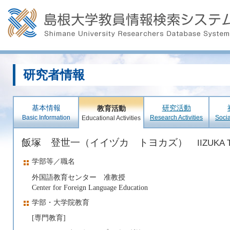
研究者情報
基本情報
研究活動
教育活動
Basic Information
Research Activities
Socia
Educational Activities
飯塚 登世一（イイヅカ トヨカズ）
IIZUKA 
学部等／職名
外国語教育センター 准教授
Center for Foreign Language Education
学部・大学院教育
[専門教育]