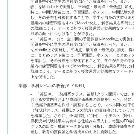
問題を中心に学生の理解度に応じた解説を行った。また、「
験」をMoodle上で実施し、平均点・最高点・最低点に加
特に、中間試験後には、予習課題、小テスト、中間試験の
し、その分布を可視化することで、学生が自身の学習状況
授業内の練習問題もすべてMoodle化し、解答結果を即時
の取組により、データに基づく授業運営と効果的なフィー
成果の向上につなげることができた。
「英語ⅠA」では、全11回の予習課題をMoodle上で
問題を中心に学生の理解度に応じた解説を行った。また、「
をMoodle上で実施し、平均点・最高点・最低点に加え、
に、まとめテスト後には、予習課題、小テスト、まとめテ
を集計し、その分布を可視化することで、学生が自身の学
業内の練習問題もすべてMoodle化し、解答結果を即時に
取組により、データに基づく授業運営と効果的なフィード
上を促進した。
学部、学科レベルの改善[ミドルFD]
「英語ⅠA」（前期35クラス、後期1クラス開講）では
おける授業内容および成績評価基準の調整を行った。特に、T
く成績評価基準を作成・調整することで、レベル間の公平
（前期17クラス、後期1クラス開講）の責任者としてシラ
を構築した。さらに、予習課題（11回）、小テスト（8回）、
席状況や試験結果を共有する仕組みを導入し、毎週のFD
クラスの出欠・成績データを集約・分析し、成績評価案を
進し、教育の質保証と学習成果の向上に貢献した。