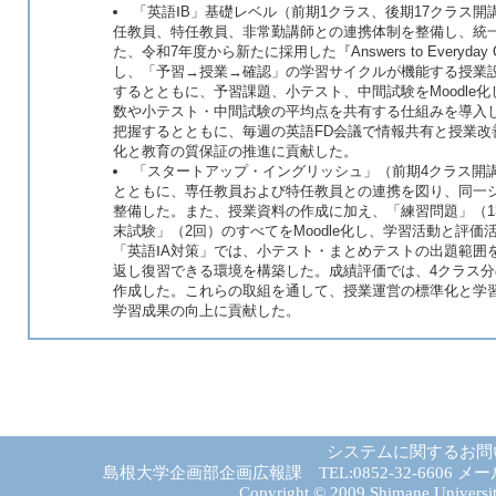
「英語ⅠB」基礎レベル（前期1クラス、後期17クラス
任教員、特任教員、非常勤講師との連携体制を整備し、統
た、令和7年度から新たに採用した『Answers to Everyda
し、「予習→授業→確認」の学習サイクルが機能する授業設
するとともに、予習課題、小テスト、中間試験をMoodle
数や小テスト・中間試験の平均点を共有する仕組みを導入
把握するとともに、毎週の英語FD会議で情報共有と授業
化と教育の質保証の推進に貢献した。
「スタートアップ・イングリッシュ」（前期4クラス開
とともに、専任教員および特任教員との連携を図り、同一
整備した。また、授業資料の作成に加え、「練習問題」（1
末試験」（2回）のすべてをMoodle化し、学習活動と評
「英語ⅠA対策」では、小テスト・まとめテストの出題範囲を
返し復習できる環境を構築した。成績評価では、4クラス
作成した。これらの取組を通して、授業運営の標準化と学
学習成果の向上に貢献した。
システムに関するお問
島根大学企画部企画広報課 TEL:0852-32-6606 メール:gad－
Copyright © 2009 Shimane University