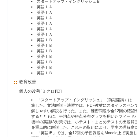
スタートアップ・イングリッシュＢ
英語ＩＡ
英語ＩＡ
英語ＩＡ
英語ＩＡ
英語ＩＡ
英語ＩＡ
英語ＩＢ
英語ＩＢ
英語ＩＢ
英語ＩＢ
英語ＩＢ
英語ＩＢ
英語ＩＢ
教育改善
個人の改善[ミクロFD]
「スタートアップ・イングリッシュ」（前期開講）は、
施した。文法解説・演習では、PDF教材にスタイラスペン
解しやすい解説を行った。また、練習問題や全12回の確認テ
するとともに、平均点や得点分布グラフを用いたフィード
後半の英語ⅠA対策では、小テスト・まとめテストの出題範囲
を重点的に解説した。これらの取組により、学生の理解度
「英語ⅠB」では、全12回の予習課題をMoodle上で