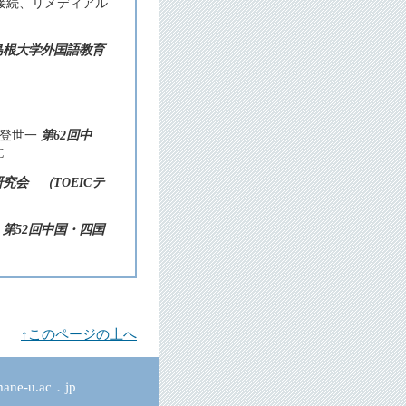
高大接続、リメディアル
島根大学外国語教育
塚登世一
第62回中
C
C研究会 （TOEICテ
一
第52回中国・四国
↑このページの上へ
ne-u.ac．jp