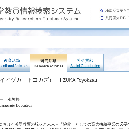
教育活動
社会貢献
研究活動
cational Activities
Social Contribution
Research Activities
（イイヅカ トヨカズ）
IIZUKA Toyokzau
ー 准教授
 Language Education
における英語教育の現状と未来－「協働」としての高大接続事業の必要