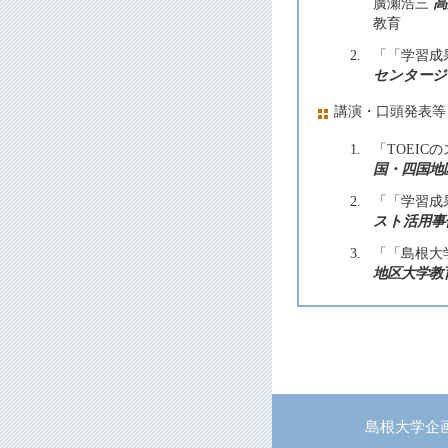
廣瀬浩三
高
教育
2.
「「学習成
センタージ
講演・口頭発表等
1.
「TOEI
国・四国地
2.
「「学習成
スト活用事
3.
「「島根大
地区大学教
島根大学企画部企画