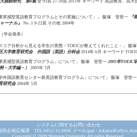
大接続研究 第4集
全:93頁 27-39頁 2011年 キーワード:英語教育、
果実感型英語教育プログラムとその実施について」」 飯塚 登世一
『
ャーナル』
No.:1 9-22頁 その他 2004年
（学会発表）
Cのスコア分析から見える学生の実態－TOEICが教えてくれたこと－」 飯
区大学教育研究会 外国語（英語）分科会
2014年 6月 キーワード:TOEI
果実感型英語教育プログラム」について」 飯塚 登世一
2005年TOEI
例－大学編－）
2005年 3月
学外国語教育センター新英語教育プログラム」について」 飯塚 登世
育研究会
2004年 5月
システムに関するお問い合わせ
広報課 TEL:0852-32-6606 メール:gad－kikaku＠office.shima
Copyright © 2009 Shimane University.All rights Reserved.