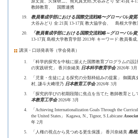
原丈貴、久保研二、熊丸真太郎,大谷みどり 全:45頁 4-13,
教師教育、 国際連携
19.
教員養成学部における国際交流戦略〜グローバル資質
大谷みどり 全:21頁 13-17頁 教大協学会、 島根大学
20.
「教員養成学部における国際交流戦略～グローバル資
13-17頁 島根大学教育学部 2013年 キーワード:教
講演・口頭発表等（学会発表）
1.
「科学的探究を中核に据えた国際教育プログラムの設計：
の実践研究」 香川奈緒美
日本科学教育学会
2026年 3月
2.
「児童・生徒による探究の分類枠組みの提案」 御園真史
村, 謙斗大﨑理乃
日本教育工学会
2026年 3月
3.
「探究的学びの初期段階に焦点を当てた 教師教育とし
本教育工学会
2026年 3月
4.
「Achieving Internationalization Goals Through the Curricul
the United States」 Kagawa, N., Tignor, S.Labicane
Associa
年 2月
5.
「人権の視点から見つめる更生保護」 香川奈緒美
島根