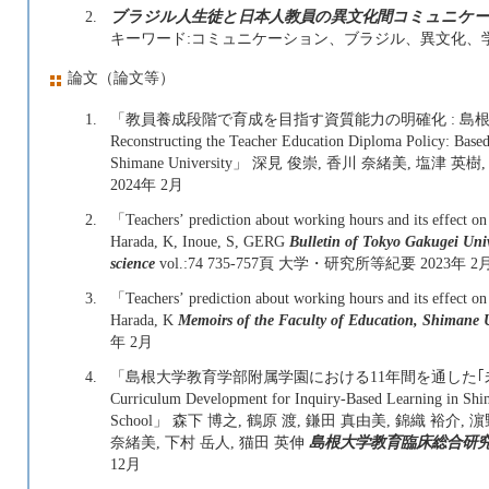
2.
ブラジル人生徒と日本人教員の異文化間コミュニケ
キーワード:コミュニケーション、ブラジル、異文化、
論文（論文等）
1.
「教員養成段階で育成を目指す資質能力の明確化 : 島
Reconstructing the Teacher Education Diploma Policy: Based 
Shimane University」 深見 俊崇, 香川 奈緒美, 塩津 英
2024年 2月
2.
「Teachersʼ prediction about working hours and its effect 
Harada, K, Inoue, S, GERG
Bulletin of Tokyo Gakugei Univ
science
vol.:74 735-757頁 大学・研究所等紀要 2023年 2
3.
「Teachersʼ prediction about working hours and its effect 
Harada, K
Memoirs of the Faculty of Education, Shimane U
年 2月
4.
「島根大学教育学部附属学園における11年間を通した｢未
Curriculum Development for Inquiry-Based Learning in Shi
School」 森下 博之, 鶴原 渡, 鎌田 真由美, 錦織 裕介, 
奈緒美, 下村 岳人, 猫田 英伸
島根大学教育臨床総合研
12月