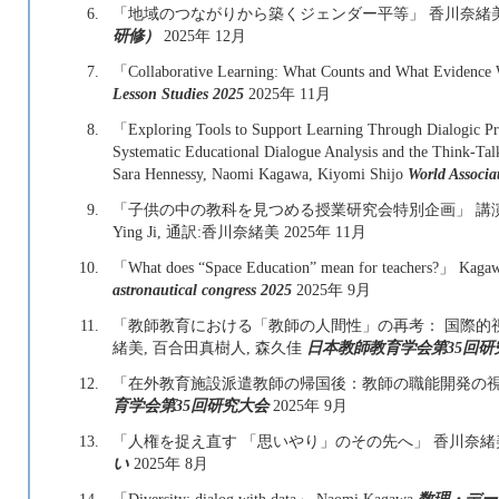
6.
「地域のつながりから築くジェンダー平等」 香川奈緒
研修）
2025年 12月
7.
「Collaborative Learning: What Counts and What Evidenc
Lesson Studies 2025
2025年 11月
8.
「Exploring Tools to Support Learning Through Dialogic Pra
Systematic Educational Dialogue Analysis and the Think-Ta
Sara Hennessy, Naomi Kagawa, Kiyomi Shijo
World Associa
9.
「子供の中の教科を見つめる授業研究会特別企画」 講演:有井優太
Ying Ji, 通訳:香川奈緒美
2025年 11月
10.
「What does “Space Education” mean for teachers?」 Kagawa
astronautical congress 2025
2025年 9月
11.
「教師教育における「教師の人間性」の再考： 国際的視
緒美, 百合田真樹人, 森久佳
日本教師教育学会第35回研
12.
「在外教育施設派遣教師の帰国後：教師の職能開発の視
育学会第35回研究大会
2025年 9月
13.
「人権を捉え直す 「思いやり」のその先へ」 香川奈
い
2025年 8月