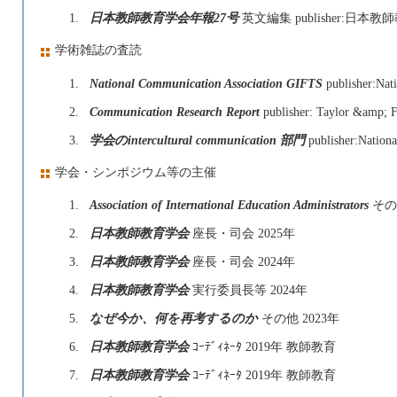
1.
日本教師教育学会年報27号
英文編集 publisher:日本
学術雑誌の査読
1.
National Communication Association GIFTS
publisher:Nat
2.
Communication Research Report
publisher: Taylor &amp; F
3.
学会のintercultural communication 部門
publisher:Nationa
学会・シンポジウム等の主催
1.
Association of International Education Administrators
その
2.
日本教師教育学会
座長・司会 2025年
3.
日本教師教育学会
座長・司会 2024年
4.
日本教師教育学会
実行委員長等 2024年
5.
なぜ今か、何を再考するのか
その他 2023年
6.
日本教師教育学会
ｺｰﾃﾞｨﾈｰﾀ 2019年 教師教育
7.
日本教師教育学会
ｺｰﾃﾞｨﾈｰﾀ 2019年 教師教育