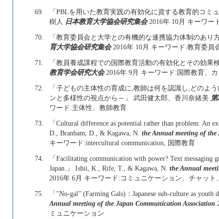
69.
「PBLを用いた教育実践の有効化に資する教育的コミュ
樹人
日本教育大学協会研究集会
2016年 10月 キー
70.
「教育委員会と大学との有機的な連携協力体制のあり方と
育大学協会研究集会
2016年 10月 キーワード:教育委
71.
「教員養成課程での国際教育活動の有効化とその効果検
教育学会研究大会
2016年 9月 キーワード:国際教育
72.
「子どもの主体性の育成に,教師は何を認識し,どのよ
ンと多様性の視点から～」 武田健太郎、香川奈緒美
第
ワード:主体性、教師教育
73.
「Cultural difference as potential rather than problem: An 
D., Branham, D., & Kagawa, N.
the Annual meeting of the 
キーワード:intercultural communication, 国際教育
74.
「Facilitating communication with power? Text messaging gra
Japan.」 Ishii, K., Rife, T., & Kagawa, N.
the Annual meeti
2016年 6月 キーワード:コミュニケーション、チャッ
75.
「"No-gal” (Farming Gals)：Japanese sub-culture as youth 
Annual meeting of the Japan Communication Association
ミュニケーション