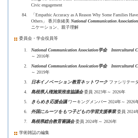
Civic engagement
84.
「Empathic Accuracy as A Reason Why Some Families Have T
Others」 香川奈緒美
National Communication Associa
ニケーション、親子理解
委員会・学会役員等
1.
National Communication Association学会 Intercultura
～ 2016年
2.
National Communication Assoication学会 Intercultura
～ 2019年
3.
日本イノベーション教育ネットワーク
ファシリテーター 
4.
島根県人権施策推進協議会
委員 2023年～ 2026年
5.
きらめき応援会議
ワーキングメンバー 2024年～ 2026
6.
外国にルーツをもつ子どもの学習支援事業
委員 2024
7.
島根県総合教育審議会
委員 2024年～ 2026年
学術雑誌の編集