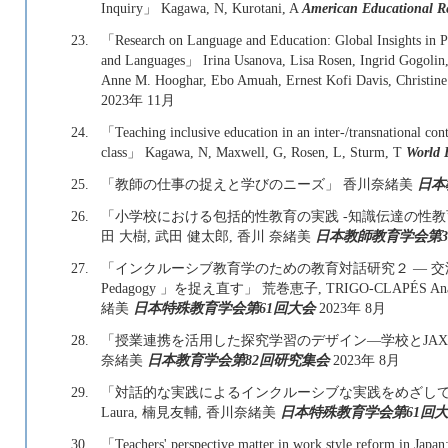
Inquiry」 Kagawa, N, Kurotani, A
American Educational Re
23.
「Research on Language and Education: Global Insights in Pr
and Languages」 Irina Usanova, Lisa Rosen, Ingrid Gogoli
Anne M. Hooghar, Ebo Amuah, Ernest Kofi Davis, Christi
2023年 11月
24.
「Teaching inclusive education in an inter-/transnational co
class」 Kagawa, N, Maxwell, G, Rosen, L, Sturm, T
World 
25.
「教師の仕事の捉えと学びのニーズ」 香川奈緒美
日本
26.
「小学校における包括的性教育の実践 -知識伝達の性教
田 大樹, 武田 健太郎, 香川 奈緒美
日本教師教育学会第3
27.
「インクルーシブ教育学のための教育対話研究２ ― 交流及
Pedagogy 」を捉え直す」 荒巻恵子, TRIGO-CLAPÉS A
緒美
日本特殊教育学会第61回大会
2023年 8月
28.
「授業連携を活用した探究学習のデザイン―学校とJA
奈緒美
日本教育学会第82回研究集会
2023年 8月
29.
「対話的な実践によるインクルーシブな実践をめざして」 荒巻恵
Laura, 楠見友輔, 香川奈緒美
日本特殊教育学会第61回
30.
「Teachers' perspective matter in work style reform in Japan