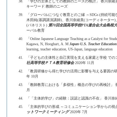
38.
「学びの主体としての教師のニーズの検討」 香川奈緒
キーワード:教師のニーズ
39.
「グローバルにつなぐ教育とのご縁 ～SDGs (持続可
木田純(基調講演講師)、香川奈緒美(コーディネーター
(パネリスト)
第70回全国高等学校PTA連合会大会島根
ーバル教育
40.
「Online Japanese Language Teaching as a Catalyst for Stud
Kagawa, N, Hooghart, A. M
Japan-U.S. Teacher Education
learning, teacher education, US-Japan, language education
41.
「子どもの主体性と自己実現を支える家庭と学校 での
社高等学校ＰＴＡ教育研修会
2020年 11月
42.
「教員研修から得た学びの活用に影響を与える要因の研
年 10月
43.
「教師教育における「多様性」概念の学びの再検討」 
月
44.
「「主体的学び」の経験：誤認と認識の不在」 香川奈
45.
「主体的学びの形成 ～コミュニケーション学からの視
ットワークミーティング
2020年 7月