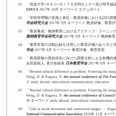
61.
「筑波大学×ＫＫＵ×ＮＩＴＳ共同セミナー及び研究協
EDUCA
2017年 10月 キーワード:エデュポート
62.
「学校管理職の意識と責任：教員研修における試行調査
学会研究大会
2017年 9月 キーワード:教員研修、教育
63.
「教員養成・教師教育におけるアクティブ・ラーニング
教師教育学会研究大会
2017年 9月 キーワード:教師
64.
「教育実習の活動記録を活用した教育評価のあり方と現
学会
2017年 8月 キーワード:教育評価、教育実習
65.
「教員研修の質的深化に向けた調査分析による有機的連
合田真樹人, 香川奈緒美
日本教育学会
2017年 8月 
66.
「Beyond cultural difference as problem: Fostering the unique
Wong, D. & Kagawa, N.
the annual conference of The Fo
ド:study abroad, intercultural communication, education
67.
「Beyond cultural difference as problem: Fostering the unique
Wong, D. & Kagawa, N.
the annual conference of Council
月 キーワード:study abroad, intercultural communication, e
68.
「Gals as social movement and constructed images. 」 Kag
National Communication Association
2016年 11月 キ