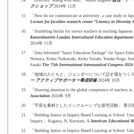
14.
「Diversity: dialog with data」 Naomi Kagawa
数理・デー
クショップ
2024年 12月
15.
「How do we communicate at university: a case study in J
Lecture for faculties research center “Literacy in Diversity 
16.
「Stumbling blocks for novice teachers in teaching Japane
Kaiserslautern-Landau Intercultural Education department l
2024年 11月
17.
「Data Informed “Space Education Package” for Space Edu
Nomura, Kohta Tsukawaki, Keiko Suzuki, Yusuke Koga, Son
Sasaki
The 75th International Astronautical Congress 2024
18.
「地域の人たちと、ジェンダーについて話す場をつくろ
ー アクティブサポーター養成研修
2024年 10月
19.
「Drawing attention to the global competence of teachers 
Association
2024年 9月
20.
「宇宙を素材としたインクルーシブな探究活動」 香川
21.
「Building Justice in Inquiry-Based Learning at School: Un
Inquiry」 Kagawa, N, Kurotani, A
American Educational Re
22.
「Building Justice in Inquiry-Based Learning at School: Un