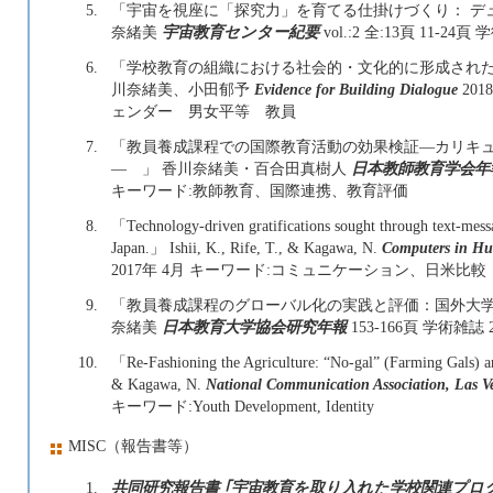
5.
「宇宙を視座に「探究力」を育てる仕掛けづくり： デ
奈緒美
宇宙教育センター紀要
vol.:2 全:13頁 11-24頁
6.
「学校教育の組織における社会的・文化的に形成された
川奈緒美、小田郁予
Evidence for Building Dialogue
20
ェンダー 男女平等 教員
7.
「教員養成課程での国際教育活動の効果検証―カリキ
― 」 香川奈緒美・百合田真樹人
日本教師教育学会年
キーワード:教師教育、国際連携、教育評価
8.
「Technology-driven gratifications sought through text-mess
Japan.」 Ishii, K., Rife, T., & Kagawa, N.
Computers in H
2017年 4月 キーワード:コミュニケーション、日米比較
9.
「教員養成課程のグローバル化の実践と評価：国外大学
奈緒美
日本教育大学協会研究年報
153-166頁 学術雑
10.
「Re-Fashioning the Agriculture: “No-gal” (Farming Gals) 
& Kagawa, N.
National Communication Association,
キーワード:Youth Development, Identity
MISC（報告書等）
1.
共同研究報告書 ｢宇宙教育を取り入れた学校関連プ