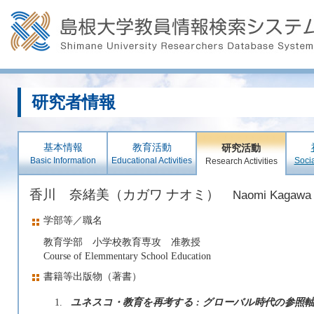
研究者情報
基本情報
教育活動
研究活動
Basic Information
Educational Activities
Socia
Research Activities
香川 奈緒美（カガワ ナオミ）
Naomi Kagawa 
学部等／職名
教育学部 小学校教育専攻 准教授
Course of Elemmentary School Education
書籍等出版物（著書）
1.
ユネスコ・教育を再考する : グローバル時代の参照軸