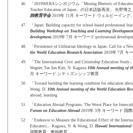
46.
「2019WERAシンポジウム「Missing Rhetoric of Education in J
Teacher Education of Japan」の日本語版再演」 
師教育学会
2019年 11月 キーワード:ウェルビーイ
47.
「Japan: Building capacity for school-based professional 
Building Workshop on Teaching and Learning Development: 
development
2019年 7月 キーワード:professional developm
48.
「Persistence of Utilitarian Ideology in Japan: Call f
the World Education Research Association
2019年 7月 キーワード
49.
「The International Civic and Citizenship Education Study」
Wagner Tae Jun Kim, N. Kagawa
10th Annual meeting of t
月 キーワード:シティズンシップ教育
50.
「Toward building the learning condition for education abr
Wong, D.
10th Annual meeting of the World Education Res
abroad, learning
51.
「Education Abroad Programs: The Worst Place for Interc
Forum on Education Abroad
2019年 3月 キーワード:国際教育 
52.
「Endeavor to Measure the Educational Effect of the Intern
Educators」 Kagawa, N. & Wong, D.
Hawaii International
国際教育 教師教育