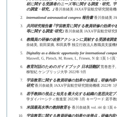
材に関する受講者のニーズ等に関する調査・研究。宇
の調査・研究。｣
香川奈緒美 JAXA宇宙航空研究開発機構 
2.
international astronautical congress 報告書
香川奈緒美 JA
3.
共同研究報告書 ｢宇宙教育に関する教員研修の効果や
等に関する調査･研究｣
香川奈緒美 JAXA宇宙航空研究開発
4.
教職員の研修の改善アクションに貢献する受講者調
奈緒美, 前田菜摘, 和田真季 独立行政法人教職員支援機構 
5.
Digitality as a didactic opportunity for international compa
Maxwell, G, Pletsch, M, Rosen, L, Friesen, N 全:
6.
教育対話のためのガイドブック 日本語翻訳
荒巻恵子, 
柳智紀 ケンブリッジ大学 2022年 9月
7.
宇宙教育に関する教員研修の効果や改善点，研修内容
研究
香川奈緒美 JAXA宇宙航空研究開発機構 2022年 
8.
若手教師の視点と知見を最大化する組織の意思決定プ
学ダイバーシティ推進室 2022年 3月 キーワード:若手
9.
米国最高水準の教師教育を
香川奈緒美 vol.:44 全:1頁 
10.
宇宙教育に関する教員研修の効果や改善点，研修内容