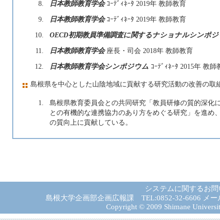
8.
日本教師教育学会
ｺｰﾃﾞｨﾈｰﾀ 2019年 教師教育
9.
日本教師教育学会
ｺｰﾃﾞｨﾈｰﾀ 2019年 教師教育
10.
OECD初期教員準備調査に関するナショナルシンポジ
11.
日本教師教育学会
座長・司会 2018年 教師教育
12.
日本教師教育学会シンポジウム
ｺｰﾃﾞｨﾈｰﾀ 2015年
島根県を中心とした山陰地域に貢献する研究活動の改善の取
1.
島根県教育委員会との共同研究「教員研修の質的深化
との有機的な連携協力のあり方をめぐる研究」を進め
の質向上に貢献している。
システムに関するお問
島根大学企画部企画広報課 TEL:0852-32-6606 メール:gad－
Copyright © 2009 Shimane University