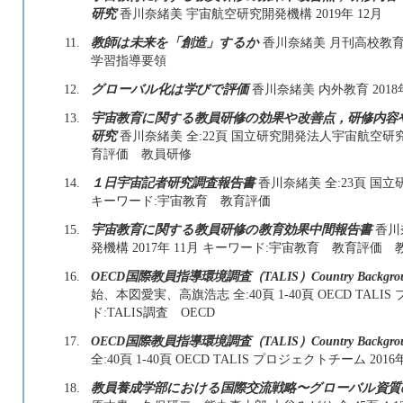
研究
香川奈緒美 宇宙航空研究開発機構 2019年 12月
11.
教師は未来を「創造」するか
香川奈緒美 月刊高校教育 
学習指導要領
12.
グローバル化は学びで評価
香川奈緒美 内外教育 201
13.
宇宙教育に関する教員研修の効果や改善点，研修内容
研究
香川奈緒美 全:22頁 国立研究開発法人宇宙航空研究開
育評価 教員研修
14.
１日宇宙記者研究調査報告書
香川奈緒美 全:23頁 国立
キーワード:宇宙教育 教育評価
15.
宇宙教育に関する教員研修の教育効果中間報告書
香川
発機構 2017年 11月 キーワード:宇宙教育 教育評価
16.
OECD国際教員指導環境調査（TALIS）Country Backgroun
始、本図愛実、高旗浩志 全:40頁 1-40頁 OECD TALI
ド:TALIS調査 OECD
17.
OECD国際教員指導環境調査（TALIS）Country Backgrou
全:40頁 1-40頁 OECD TALIS プロジェクトチーム 201
18.
教員養成学部における国際交流戦略〜グローバル資