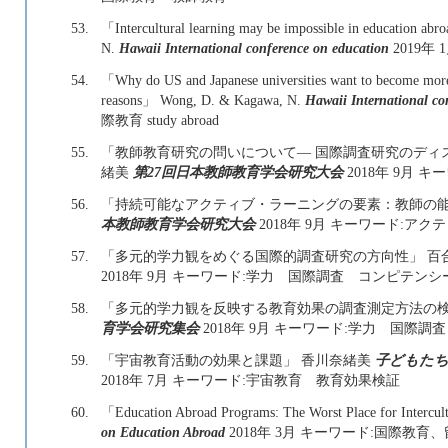
53.
「Intercultural learning may be impossible in education a
N.
Hawaii International conference on education
2019年 
54.
「Why do US and Japanese universities want to become more 
reasons」 Wong, D. & Kagawa, N.
Hawaii International co
際教育 study abroad
55.
「教師教育研究の問いについて― 国際調査研究のディ
緒美
第27回日本教師教育学会研究大会
2018年 9月 
56.
「持続可能なアクティブ・ラーニングの要素：教師の能
本教師教育学会研究大会
2018年 9月 キーワード:ア
57.
「多元的学力観をめぐる国際的調査研究の方向性」 百
2018年 9月 キーワード:学力 国際調査 コンピテンシ
58.
「多元的学力観を反映する教育効果の調査測定方法の検
育学会研究集会
2018年 9月 キーワード:学力 国際
59.
「宇宙教育活動の効果と課題」 香川奈緒美
子どもたち
2018年 7月 キーワード:宇宙教育 教育効果検証
60.
「Education Abroad Programs: The Worst Place for Interc
on Education Abroad
2018年 3月 キーワード:国際教