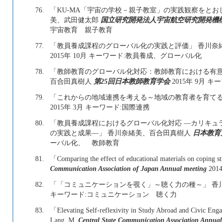
76.
「KU-MA「宇宙の学校－親子教室」の実践観察をとお
美、武田健太郎
国立研究開発法人宇宙航空研究開発機
宇宙教育 親子教育
77.
「教員養成課程のグローバル化の実践と評価」 香川奈
2015年 10月 キーワード:教員養成、グローバル化
78.
「教師教育のグローバル化対応：教師教育における有意
百合田真樹人
第25回日本教師教育学会
2015年 9月 
79.
「これからの地域連携を考える～地域の教育者を育てる
2015年 3月 キーワード:国際連携
80.
「教員養成課程におけるグローバル化対応 ―カリキュ
の実践と成果―」 香川奈緒美、百合田真樹人
日本教育
ーバル化、 教師教育
81.
「Comparing the effect of educational materials on coping
Communication Association of Japan Annual meeting
20
82.
「「コミュニケーションを覗く」～聴く力の種～」 香
キーワード:コミュニケーション 聴く力
83.
「Elevating Self-reflexivity in Study Abroad and Civic En
Lang, M.
Central State Communication Association Annual