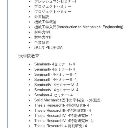
フレッシュマンセミナーⅠ
プロジェクトセミナー
プロジェクトセミナー
外書輪読
機械工学概論
機械工学入門(Introduction to Mechanical Engineering)
材料力学I
材料力学II
卒業研究
理工学PBL実習A
[大学院教育]
SeminarⅡ- 4セミナーⅡ- 4
SeminarⅡ- 4セミナーⅡ- 4
SeminarⅢ- 4セミナーⅢ- 4
SeminarⅢ- 4セミナーⅢ- 4
SeminarⅣ- 4セミナーⅣ- 4
SeminarⅣ- 4セミナーⅣ- 4
SeminarⅠ-4 セミナーⅠ-4
Solid Mechanics固体力学特論 （外国語）
Thesis ResearchⅡ- 4特別研究Ⅱ- 4
Thesis ResearchⅢ- 4特別研究Ⅲ- 4
Thesis ResearchⅣ- 4特別研究Ⅳ- 4
Thesis ResearchⅣ- 4特別研究Ⅳ- 4
Thesis ResearchⅠ-4 特別研究Ⅰ-4