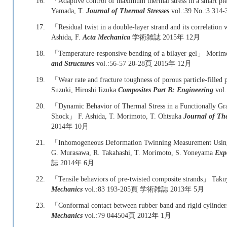
16.
「Adaptive control of maximum thermal stress in a smart pi
Yamada, T.
Journal of Thermal Stresses
vol.:39 No.:3 
17.
「Residual twist in a double-layer strand and its correlation
Ashida, F.
Acta Mechanica
学術雑誌 2015年 12月
18.
「Temperature-responsive bending of a bilayer gel」 Morimo
and Structures
vol.:56-57 20-28頁 2015年 12月
19.
「Wear rate and fracture toughness of porous particle-fill
Suzuki, Hiroshi Iizuka
Composites Part B: Engineering
vol
20.
「Dynamic Behavior of Thermal Stress in a Functionally Gr
Shock」 F. Ashida, T. Morimoto, T. Ohtsuka
Journal of The
2014年 10月
21.
「Inhomogeneous Deformation Twinning Measurement Using 
G. Murasawa, R. Takahashi, T. Morimoto, S. Yoneyama
Exp
誌 2014年 6月
22.
「Tensile behaviors of pre-twisted composite strands」 Tak
Mechanics
vol.:83 193-205頁 学術雑誌 2013年 5月
23.
「Conformal contact between rubber band and rigid cylinde
Mechanics
vol.:79 044504頁 2012年 1月