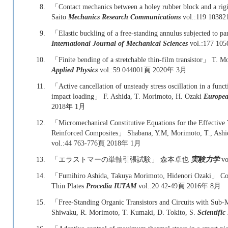
8.
「Contact mechanics between a holey rubber block and a ri
Saito
Mechanics Research Communications
vol.:119 10
9.
「Elastic buckling of a free-standing annulus subjected to p
International Journal of Mechanical Sciences
vol.:177 1
10.
「Finite bending of a stretchable thin-film transistor」 T. 
Applied Physics
vol.:59 044001頁 2020年 3月
11.
「Active cancellation of unsteady stress oscillation in a funct
impact loading」 F. Ashida, T. Morimoto, H. Ozaki
Europea
2018年 1月
12.
「Micromechanical Constitutive Equations for the Effective 
Reinforced Composites」 Shabana, Y.M, Morimoto, T., Ashi
vol.:44 763-776頁 2018年 1月
13.
「エラストマーの単軸引張試験」 森本卓也
実験力学
vo
14.
「Fumihiro Ashida, Takuya Morimoto, Hidenori Ozaki」 Cont
Thin Plates
Procedia IUTAM
vol.:20 42-49頁 2016年 8月
15.
「Free-Standing Organic Transistors and Circuits with Sub-
Shiwaku, R. Morimoto, T. Kumaki, D. Tokito, S.
Scientific