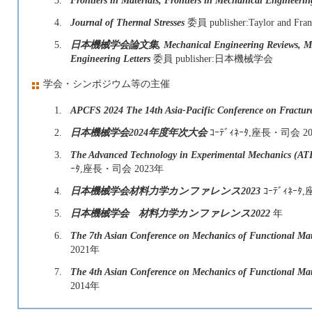
4.
Journal of Thermal Stresses
委員 publisher:Taylor and Fran
5.
日本機械学会論文集, Mechanical Engineering Reviews, Mecha
Engineering Letters
委員 publisher:日本機械学会
学会・シンポジウム等の主催
1.
APCFS 2024 The 14th Asia-Pacific Conference on Fractur
2.
日本機械学会2024年度年次大会
ｺｰﾃﾞｨﾈｰﾀ,座長・司会 2
3.
The Advanced Technology in Experimental Mechanics (ATE
ｰﾀ,座長・司会 2023年
4.
日本機械学会材料力学カンファレンス2023
ｺｰﾃﾞｨﾈｰ
5.
日本機械学会 材料力学カンファレンス2022
年
6.
The 7th Asian Conference on Mechanics of Functional Ma
2021年
7.
The 4th Asian Conference on Mechanics of Functional Ma
2014年