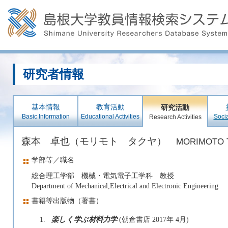
研究者情報
基本情報
教育活動
研究活動
Basic Information
Educational Activities
Socia
Research Activities
森本 卓也（モリモト タクヤ）
MORIMOTO T
学部等／職名
総合理工学部 機械・電気電子工学科 教授
Department of Mechanical,Electrical and Electronic Engineering
書籍等出版物（著書）
1.
楽しく学ぶ材料力学
(朝倉書店 2017年 4月)