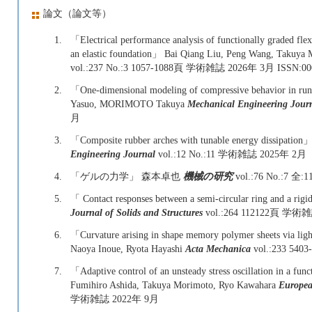
論文（論文等）
1.
「Electrical performance analysis of functionally graded flex
an elastic foundation」 Bai Qiang Liu, Peng Wang, Takuya
vol.:237 No.:3 1057-1088頁 学術雑誌 2026年 3月 ISSN:00
2.
「One-dimensional modeling of compressive behavior in r
Yasuo, MORIMOTO Takuya
Mechanical Engineering Jour
月
3.
「Composite rubber arches with tunable energy dissipatio
Engineering Journal
vol.:12 No.:11 学術雑誌 2025年 2月
4.
「ゲルの力学」 森本卓也
機械の研究
vol.:76 No.:7 
5.
「 Contact responses between a semi-circular ring and a ri
Journal of Solids and Structures
vol.:264 112122頁 学術
6.
「Curvature arising in shape memory polymer sheets via li
Naoya Inoue, Ryota Hayashi
Acta Mechanica
vol.:233 54
7.
「Adaptive control of an unsteady stress oscillation in a fun
Fumihiro Ashida, Takuya Morimoto, Ryo Kawahara
Europea
学術雑誌 2022年 9月