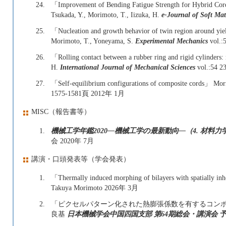
24.
「Improvement of Bending Fatigue Strength for Hybrid Cor
Tsukada, Y., Morimoto, T., Iizuka, H.
e-Journal of Soft Mat
25.
「Nucleation and growth behavior of twin region around yiel
Morimoto, T., Yoneyama, S.
Experimental Mechanics
vol.:
26.
「Rolling contact between a rubber ring and rigid cylinders:
H.
International Journal of Mechanical Sciences
vol.:54 
27.
「Self-equilibrium configurations of composite cords」 Mori
1575-1581頁 2012年 1月
MISC（報告書等）
1.
機械工学年鑑2020—機械工学の最新動向—（4. 材料力
会 2020年 7月
講演・口頭発表等（学会発表）
1.
「Thermally induced morphing of bilayers with spatially i
Takuya Morimoto
2026年 3月
2.
「ピクセルパターン化された熱膨張係数を有するコンポジ
良基
日本機械学会中国四国支部 第64期総会・講演会 