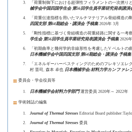
3.
「荷重制御下における超弾性フィラメントの一次撚りと二
械学会中国四国学生会 第56回学生員卒業研究発表講演
4.
「荷重伝達指標を用いたマルチマテリアル骨組構造の剛性
四国支部 第64期総会・講演会 予稿集
2026年 3月
5.
「剛性指標に基づく骨組構造の荷重経路に関する一考察」 
学生会 第56回学生員卒業研究発表講演会 予稿集
2026年
6.
「初期曲率と幾何学的非線形性を考慮したV ベルトの曲げ
日本機械学会中国四国支部 第64期総会・講演会 予稿集
7.
「エネルギーハーベスティングのためのフレキソエレクトリ
村 晋司, 森本 卓也
日本機械学会;材料力学カンファレ
委員会・学会役員等
1.
日本機械学会材料力学部門
運営委員 2020年～ 2022年
学術雑誌の編集
1.
Journal of Thermal Stresses
Editorial Board publisher:Tayl
2.
Journal of Thermal Stresses
委員
3.
Frontiers in Materials, Frontiers in Mechanical Engineerin