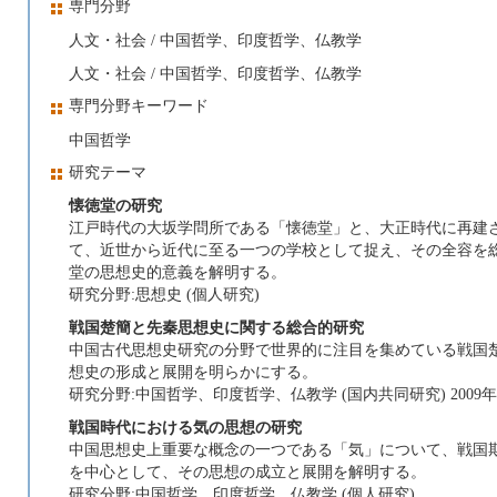
専門分野
人文・社会 / 中国哲学、印度哲学、仏教学
人文・社会 / 中国哲学、印度哲学、仏教学
専門分野キーワード
中国哲学
研究テーマ
懐徳堂の研究
江戸時代の大坂学問所である「懐徳堂」と、大正時代に再建
て、近世から近代に至る一つの学校として捉え、その全容を
堂の思想史的意義を解明する。
研究分野:思想史 (個人研究)
戦国楚簡と先秦思想史に関する総合的研究
中国古代思想史研究の分野で世界的に注目を集めている戦国
想史の形成と展開を明らかにする。
研究分野:中国哲学、印度哲学、仏教学 (国内共同研究) 2009年 ～
戦国時代における気の思想の研究
中国思想史上重要な概念の一つである「気」について、戦国
を中心として、その思想の成立と展開を解明する。
研究分野:中国哲学、印度哲学、仏教学 (個人研究)